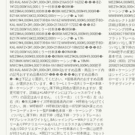
BD-KAL-MAFZ×2¥1,000×2¥1,000×216ASCF-1623Z-❸-❹-❺-BZ-
MEZ8¥64,000¥8
1¥123,000¥165,000ミラー付本体❸-❹08K❺-
MEZ9×3¥26,000×
MEZ8¥64,000¥83,000本体❸-❹08K-MEZ9¥26,000¥49,000枠❸-
ケーシング❸-▲34K-
BZ16K-MWC6¥22,000¥22,000ケーシング❸-▲16K-
MWBW¥9,000¥9,
MWC9¥4,000¥4,000下枠BA-YA16Z-MWBW¥5,000¥5,000把手BD-
のみセレクトお好
KAL-MAFZ×2¥1,000×2¥1,000×217ASCF-1723Z-❸-❹-❺-BZ-
詳細は収納カタロ
1¥123,000¥165,000ミラー付本体❸-❹085K❺-
ケーシング付枠▲
MEZ8¥64,000¥83,000本体❸-❹085K-MEZ9¥26,000¥49,000枠❸-
XA824XC19X
BZ17K-MWC6¥22,000¥22,000ケーシング❸-▲17K-
フラット下レール77
MWC9¥4,000¥4,000下枠BA-YA17Z-MWBW¥5,000¥5,000把手BD-
差54ツバなし薄下
KAL-MAFZ×2¥1,000×2¥1,000×218MASCF-18M23Z-❸-❹-❺-BZ-
ツバなし薄下枠の
1¥123,000¥165,000ミラー付本体❸-❹09MK❺-
P.564把手の変更
MEZ8¥64,000¥83,000本体❸-❹09MK-MEZ9¥26,000¥49,000枠❸-
基本寸法（mm）W呼
BZ18MK-MWC6¥22,000¥22,000ケーシング❸-▲18MK-
2542（833）27
MWC9¥4,000¥4,000下枠BA-YA18MZ-MWBW¥5,000¥5,000把手
20582154232
BD-KAL-MAFZ×2¥1,000×2¥1,000×2おすすめ品番・商品コード内
体枠＋ケーシング
の記号おすすめ品番ASCF-❶❷-❸-❹-❺-❻-❼おすすめ品番の
はシャインニッケ
❶∼❼は下記より選択してください。※規格表内のおすすめ品番
ローゼットドア室
は、が選択されています。❺ミラーLミラー左Rミラー右※本体・
ラテオヴィンティ
枠・ケーシング・ツバなし薄下枠は同色が選択されますが、変
更可能です。詳細は※LABデザインにはプレシャスホワイト色
（YY）の設定はありません。（ミラー左）（ミラー右）左（L）
右（R）❷吊元Z̶❶サイズ呼称規格表内のW・H呼称をつなげてく
ださい。例：W呼称07・H呼称23の場合⇒0723P.562※床とのカ
ラーコーディネート一覧P.84❸色本体・枠・ケーシング・下枠
（ツバなし薄下枠）木目下枠（埋込下枠・フラット下レール）
YYプレシャスホワイトなしBAシャイングレーWAクリエアイボ
リーありPPクリエペールありLLクリエラスクありMMクリエモ
カありDDクリエダークあり※ミラー付本体のミラー側には把手
が付けられません。※間口1つに対してミラー付本体は、1セット