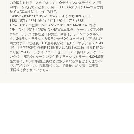
のみ取り付けることができます。❹デザイン本体デザイン（青
字2桁）を入れてください。例）LAA→AAデザインLAA木目方向
サイズ/基本寸法（mm）W呼称
0708M1213M161718MW（SW）734（693）824（783）
1188（573）1324（641）1644（801）1708（833）
1824（891）有効開口5766669201056137614401556H呼称
23H（DH）2306（2259）DHHSWW本体枠＋ケーシング下枠把
手※ケーシング付枠埋込下枠角型Ｌ※色はシャインニッケルで
す。266ラシッサラシッサSラシッサDクローゼットドア折れ戸
商品特長P.68仕様表P.108規格表部材一覧P.562オプションP.548
特注寸法P.770特別仕様P.806調整方法P.863施工上の注意P.872納
まり図P.933レールタイプクローゼットドア／折れ戸ノンケーシ
ング枠（固定枠）ケーシング付枠ミラーなしミラー付H20H23商
品の色は、印刷の特性上実物とは多少異なる場合がありますの
でご了承ください。掲載価格には、消費税、組立費、工事費、
運賃等は含まれていません。