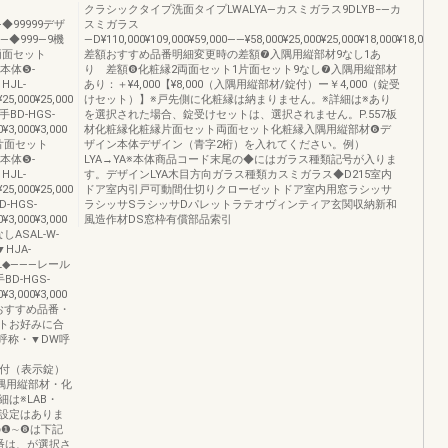
クラシックタイプ洗面タイプLWALYA―カスミガラス9DLYB−―カ
◆99999デザ
スミガラス
―◆999―9機
―D¥110,000¥109,000¥59,000――¥58,000¥25,000¥25,000¥18,000¥18,000¥1,0
両面セット
差額おすすめ品番明細変更時の差額❼入隅用縦部材9なし1あ
00本体❺-
り 差額❽化粧縁2両面セット1片面セット9なし❼入隅用縦部材
HJL-
あり：＋¥4,000【¥8,000（入隅用縦部材/錠付）ー￥4,000（錠受
,000¥25,000
けセット）】※戸先側に化粧縁は納まりません。※詳細は※あり
引手BD-HGS-
を選択された場合、錠受けセットは、選択されません。P.557板
¥3,000¥3,000
材化粧縁化粧縁片面セット両面セット化粧縁入隅用縦部材❻デ
00片面セット
ザイン本体デザイン（青字2桁）を入れてください。例）
00本体❺-
LYA→YA※本体商品コード末尾の◆にはガラス種類記号が入りま
HJL-
す。デザインLYA木目方向ガラス種類カスミガラス◆D215室内
,000¥25,000
ドア室内引戸可動間仕切りクローゼットドア室内用窓ラシッサ
D-HGS-
ラシッサSラシッサDパレットラテオヴィンティア玄関収納新和
¥3,000¥3,000
風造作材DS窓枠有償部品索引
なしASAL-W-
▼HJA-
-MEL◆―――レール
手BD-HGS-
¥3,000¥3,000
000おすすめ品番・
トお好みに合
W呼称・▼DW呼
❸錠J錠付（表示錠）
隅用縦部材・化
は※LAB・
の設定はありま
番の❶∼❽は下記
番は、が選択さ