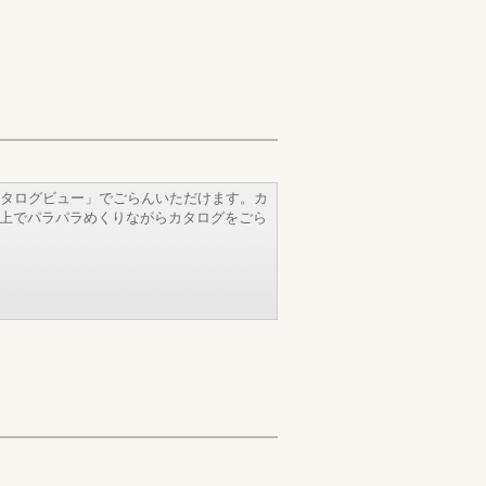
タログビュー」でごらんいただけます。カ
b上でパラパラめくりながらカタログをごら