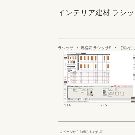
インテリア建材 ラシッサ商品
ラシッサ
規格表 ラシッサS
［室内引
214
215
左ページから抽出された内容