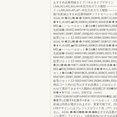
おすすめ品番明細タイプパネルタイプデザイン
LAALACLAELAGLAH木目方向ガラス種類―――――
インLABLADLAFLAP−木目方向ガラス種類――――
能/化粧縁おすすめ品番明細Wソフトモーション
ASAL-W-❷20J❹-❺-❻-92¥89,000¥96,000¥110,0
❻▼HJA-MEL◆¥38,000¥45,000¥59,000本体❺-❻▼
MEL◆―――レールセット❺-DA❷Z-MWE8¥25,000¥25
化粧縁❺-ZB00Z-MWDH¥18,000¥18,000¥18,000
MAFW¥1,000¥1,000¥1,000錠BD-HDH-MAFY¥3,000
錠受けセットZZ-0002-MATS¥4,000¥4,000¥4,0
ASAL-W-❷20J❹-❺-❻-91¥80,000¥87,000¥101,0
❻▼HJA-MEL◆¥38,000¥45,000¥59,000本体❺-❻▼
MEL◆―――レールセット❺-DA❷Z-MWE8¥25,000¥25
化粧縁❺-ZA00Z-MWDH¥9,000¥9,000¥9,000引手B
MAFW¥1,000¥1,000¥1,000錠BD-HDH-MAFY¥3,000
錠受けセットZZ-0002-MATS¥4,000¥4,000¥4,000
❷20J❹-❺-❻-99¥71,000¥78,000¥92,000本体❺-❻
MEL◆¥38,000¥45,000¥59,000本体❺-❻▼HJL
セット❺-DA❷Z-MWE8¥25,000¥25,000¥25,000引
MAFW¥1,000¥1,000¥1,000錠BD-HDH-MAFY¥3,000
錠受けセットZZ-0002-MATS¥4,000¥4,000¥4,
商品コード内の記号おすすめ品番おこのみセレク
わせて選択できます※入隅時の有効開口P.908❷
称❷▼W寸法（mm）DW寸法（mm）
1306513246561608164481618091824906
❹勝手L左勝手R右勝手※本体・レールセット・入
粧縁は同色が選択されますが、変更可能です。詳細
LYBデザインにはプレシャスホワイト色（YY）
せん。ASAL-❶-❷20❸❹-❺-❻-❼❽おすすめ品
より選択してください。※規格表内のおすすめ品