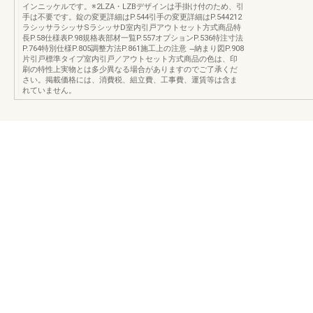
インニッケルです。※2LZA・LZBデザインは手掛け付のため、引
手は不要です。錠の変更詳細はP.544引手の変更詳細はP.544212
ラシッサラシッサSラシッサD室内引戸アウトセット方式商品特
長P.58仕様表P.98規格表部材一覧P.557オプションP.536特注寸法
P.764特別仕様P.805調整方法P.861施工上の注意 ̶納まり図P.908
片引戸標準タイプ室内引戸／アウトセット方式商品の色は、印
刷の特性上実物とは多少異なる場合がありますのでご了承くだ
さい。掲載価格には、消費税、組立費、工事費、運賃等は含ま
れていません。