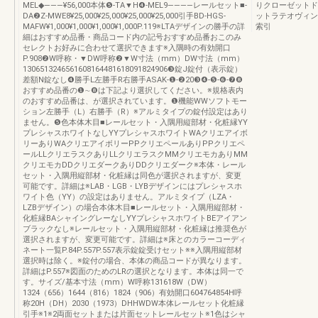
MEL◆―――¥56,000本体❺-TA▼H❹-MEL9――――レールセット■-
りクローゼットド
DA❷Z-MWE8¥25,000¥25,000¥25,000¥25,000引手BD-HGS-
ットラテオヴィン
MAFW¥1,000¥1,000¥1,000¥1,000P.119※LTAデザインの勝手の詳
索引
細はおすすめ品番・商品コード内の記号おすすめ品番おこのみ
セレクトお好みに合わせて選択できます※入隅時の有効開口
P.908❷W呼称・▼DW呼称❷▼W寸法（mm）DW寸法（mm）
1306513246561608164481618091824906❸錠J錠付（表示錠）
差額N錠なし❹勝手L左勝手R右勝手ASAK-❶-❷20❸❹-❺-❻-❼❽
おすすめ品番の❶∼❽は下記より選択してください。※規格表内
のおすすめ品番は、が選択されています。❶機能WWソフトモー
ション左勝手（L）右勝手（R）※アルミタイプの錠付設定はあり
ません。❺色本体木目■レールセット・入隅用縦部材・化粧縁YY
プレシャスホワイトなしYYプレシャスホワイトWAクリエアイボ
リーありWAクリエアイボリーPPクリエペールありPPクリエペ
ールLLクリエラスクありLLクリエラスクMMクリエモカありMM
クリエモカDDクリエダークありDDクリエダーク※本体・レール
セット・入隅用縦部材・化粧縁は同色が選択されますが、変更
可能です。詳細は※LAB・LGB・LYBデザインにはプレシャスホ
ワイト色（YY）の設定はありません。アルミタイプ（LZA・
LZBデザイン）の場合本体木目■レールセット・入隅用縦部材・
化粧縁BAシャイングレーなしYYプレシャスホワイトBEアイアン
ブラックなし※レールセット・入隅用縦部材・化粧縁は推奨色が
選択されますが、変更可能です。詳細は※床とのカラーコーディ
ネート一覧P.84P.557P.557表示錠錠受けセット※※入隅用縦部材
選択時は除く。※錠付の場合、本体の商品コードが異なります。
詳細はP.557※図面のためのLRの選択となります。本体は同一で
す。サイズ/基本寸法（mm）W呼称131618W（DW）
1324（656）1644（816）1824（906）有効開口604764854H呼
称20H（DH）2030（1973）DHHWDW本体レールセット化粧縁
引手※1※2両面セットまたは片面セットレールセット※1色はシャ