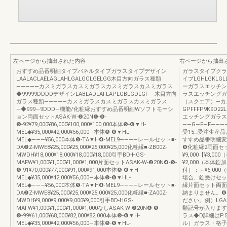
左ページから抽出された内容
右ページから抽出
おすすめ品番明細タイプパネルタイプガラスタイプデザイン
ガラスタイプクラ
LAALACLAELAGLAHLGALGCLGELGG木目方向ガラス種類
イプLGHLGKLGL
―――――カスミガラスカスミガラスカスミガラスカスミガラス
ーガラスエッチン
◆99999DDDDデザインLABLADLAFLAPLGBLGDLGF−−木目方向
ラスエッチングガ
ガラス種類―――――カスミガラスカスミガラスカスミガラス
（スクエア）―カ
―◆999―9DDD―機能/化粧縁おすすめ品番明細Wソフトモーシ
GPFFFP9K9D2
ョン両面セットASAK-W-❷20N❹-❺-
エッチングガラス
❻-92¥79,000¥86,000¥100,000¥100,000本体❺-❻▼H-
――G―F―F――――D――¥
MEL◆¥35,000¥42,000¥56,000―本体❺-❻▼HL-
受15…受注生産
MEL◆―――¥56,000本体❺-TA▼H❹-MEL9――――レールセット■-
すすめ品番明細変
DA❷Z-MWE8¥25,000¥25,000¥25,000¥25,000化粧縁■-ZB00Z-
❽化粧縁2両面セ
MWDH¥18,000¥18,000¥18,000¥18,000引手BD-HGS-
¥9,000【¥3,
MAFW¥1,000¥1,000¥1,000¥1,000片面セットASAK-W-❷20N❹-❺-
¥2,000（本体
❻-91¥70,000¥77,000¥91,000¥91,000本体❺-❻▼H-
付）：＋¥6,00
MEL◆¥35,000¥42,000¥56,000―本体❺-❻▼HL-
場合、錠受けセッ
MEL◆―――¥56,000本体❺-TA▼H❹-MEL9――――レールセット■-
縁片面セット両面
DA❷Z-MWE8¥25,000¥25,000¥25,000¥25,000化粧縁■-ZA00Z-
納まりません。❻
MWDH¥9,000¥9,000¥9,000¥9,000引手BD-HGS-
ださい。例）LG
MAFW¥1,000¥1,000¥1,000¥1,000なしASAK-W-❷20N❹-❺-
類記号が入ります
❻-99¥61,000¥68,000¥82,000¥82,000本体❺-❻▼H-
ラス◆D詳細はP.
MEL◆¥35,000¥42,000¥56,000―本体❺-❻▼HL-
ル）ガラス・格子