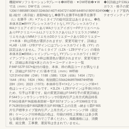
機能WWソフトモーション9ブレーキ❷W呼称・▼DW呼称❷▼W
◆D詳細はP.53
寸法（mm）DW寸法（mm）
ガラス・格子の変
12061188588130651324656140714547211608164481618091824906❸
ーゼットドア室内
錠J錠付（表示錠）差額N錠なし❹勝手L左勝手R右勝手左勝手
テオヴィンティア
（L）右勝手（R）※アルミタイプの錠付設定はありません。❺色
本体木目■枠YYプレシャスホワイトなしYYプレシャスホワイト
WAクリエアイボリーありWAクリエアイボリーPPクリエペール
ありPPクリエペールLLクリエラスクありLLクリエラスクMMク
リエモカありMMクリエモカDDクリエダークありDDクリエダー
ク※本体・枠は同色が選択されますが、変更可能です。詳細は
※LAB・LGB・LYBデザインにはプレシャスホワイト色（YY）の
設定はありません。アルミタイプ（LZA・LZBデザイン）の場合
本体木目■枠BAシャイングレーなしYYプレシャスホワイトBEア
イアンブラックなし※枠は推奨色が選択されますが、変更可能で
す。詳細は表示錠※床とのカラーコーディネート一覧
P.84P.557P.557※錠付の場合、本体、枠の商品コードが異なりま
す。詳細はP.557サイズ/基本寸法（mm）W呼称
1213141618W（DW）1188（588）1324（656）1454（721）
1644（816）1824（906）有効開口556624689784874H呼称
20H（DH）2023（1973）本体枠引手※1※2ノンケーシング枠※1
色はシャインニッケルです。※2LZA・LZBデザインは手掛け付の
ため、引手は不要です。錠の変更詳細はP.544引手の変更詳細は
P.544ラシッサラシッサSラシッサD室内引戸上吊方式商品特長
P.56仕様表P.96規格表部材一覧P.557オプションP.536特注寸法
P.762特別仕様P.805調整方法P.859施工上の注意 ̶納まり図P.905
片引戸標準タイプ室内引戸／上吊方式ノンケーシング枠（固定
枠）ケーシング付枠商品の色は、印刷の特性上実物とは多少異
なる場合がありますのでご了承ください。掲載価格には、消費
税、組立費、工事費、運賃等は含まれていません。