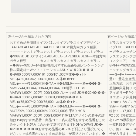
左ページから抽出された内容
右ページから抽出
おすすめ品番明細タイプパネルタイプガラスタイプデザイン
ガラスタイプクラ
LAALACLAELAGLAHLGALGCLGELGG木目方向ガラス種類
イプLGHLGKLGL
―――――カスミガラスカスミガラスカスミガラスカスミガラス
ーガラスエッチン
◆99999DDDDデザインLABLADLAFLAPLGBLGDLGF−−木目方向
ラスエッチングガ
ガラス種類―――――カスミガラスカスミガラスカスミガラス
（スクエア）―カ
―◆999―9DDD―枠種類/機能おすすめ品番明細ノンケーシング
GPFFFP9K9D2
枠︵固定枠︶WソフトモーションASUK-W-❷20N❹-❺-❻-
エッチングガラス
❼-9¥80,000¥87,000¥101,000¥101,000本体❺-❻▼H-
――G―F―F――――D――¥
MEL◆¥35,000¥42,000¥56,000―本体❺-❻▼HL-
受15…受注生産
MEL◆―――¥56,000本体❺-TA▼H❹-MEL9――――枠■-❼❷H❹-
上吊方式 片引戸
MWEZ¥44,000¥44,000¥44,000¥44,000引手BD-HGS-
差額❽床見切り9
MAFW¥1,000¥1,000¥1,000¥1,000ブレーキASUK-9-❷20N❹-❺-❻-
アイボリーPPク
❼-9¥60,000¥67,000¥81,000¥81,000本体❺-❻▼H-
リエダーク床見切
MEL◆¥35,000¥42,000¥56,000―本体❺-❻▼HL-
（mm）AAノン
MEL◆―――¥56,000本体❺-TA▼H❹-MEL9――――枠■-❼❷H❹-
9564∼75AB1157
MUTZ¥24,000¥24,000¥24,000¥24,000引手BD-HGS-
錠付：＋¥7,000
MAFW¥1,000¥1,000¥1,000¥1,000P.119※LTAデザインの勝手の詳
¥2,000（枠錠加工
細は198おすすめ品番・商品コード内の記号おすすめ品番おこの
材12mm厚段差2
みセレクトお好みに合わせて選択できますHDHWDWASUK-❶-
一覧P.86❻デ
❷20❸❹-❺-❻-❼-❽おすすめ品番の❶∼❽は下記より選択してく
い。例）LGA→
ださい。※規格表内のおすすめ品番は、が選択されています。❶
号が入ります。デ