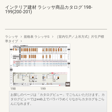
インテリア建材 ラシッサ商品カタログ 198-
199(200-201)
ラシッサ
規格表 ラシッサS
［室内引戸／上吊方式］片引戸標
準タイプ
198
199
お探しのページは「カタログビュー」でごらんいただけます。カ
タログビューではweb上でパラパラめくりながらカタログをごら
んになれます。