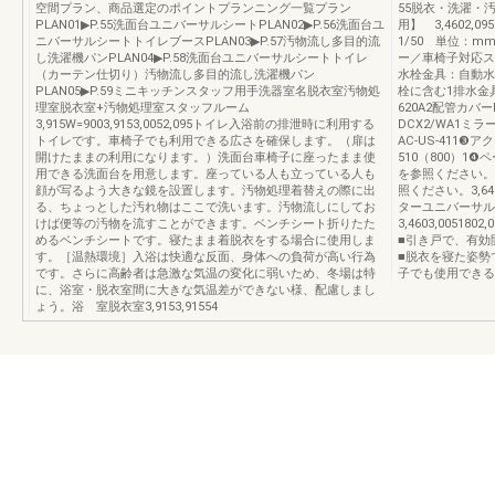
空間プラン、商品選定のポイントプランニング一覧プラン
55脱衣・洗濯・汚
PLAN01▶P.55洗面台ユニバーサルシートPLAN02▶P.56洗面台ユ
用】 3,4602
ニバーサルシートトイレブースPLAN03▶P.57汚物流し多目的流
1/50 単位：
し洗濯機パンPLAN04▶P.58洗面台ユニバーサルシートトイレ
ー／車椅子対応スト
（カーテン仕切り）汚物流し多目的流し洗濯機パン
水栓金具：自動水栓
PLAN05▶P.59ミニキッチンスタッフ用手洗器室名脱衣室汚物処
栓に含む1排水金具
理室脱衣室+汚物処理室スタッフルーム
620A2配管カバー
3,915W=9003,9153,0052,095トイレ入浴前の排泄時に利用する
DCX2/WA1ミラ
トイレです。車椅子でも利用できる広さを確保します。（扉は
AC-US-411
開けたままの利用になります。）洗面台車椅子に座ったまま使
510（800）1❹
用できる洗面台を用意します。座っている人も立っている人も
を参照ください。
顔が写るよう大きな鏡を設置します。汚物処理着替えの際に出
照ください。3,64
る、ちょっとした汚れ物はここで洗います。汚物流しにしてお
ターユニバーサルシ
けば便等の汚物を流すことができます。ベンチシート折りたた
3,4603,00518
めるベンチシートです。寝たまま着脱衣をする場合に使用しま
■引き戸で、有効
す。［温熱環境］入浴は快適な反面、身体への負荷が高い行為
■脱衣を寝た姿勢
です。さらに高齢者は急激な気温の変化に弱いため、冬場は特
子でも使用できる
に、浴室・脱衣室間に大きな気温差ができない様、配慮しまし
ょう。浴 室脱衣室3,9153,91554