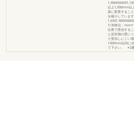
1,9004504501,10
以上1,000mm以
器に変更すること
を縮小しています
1,6501,90045
1/30単位：m
位置で受信するこ
と反対側の壁にリ
り受信しにくい場
1300mm以内
て下さい。 ※2通