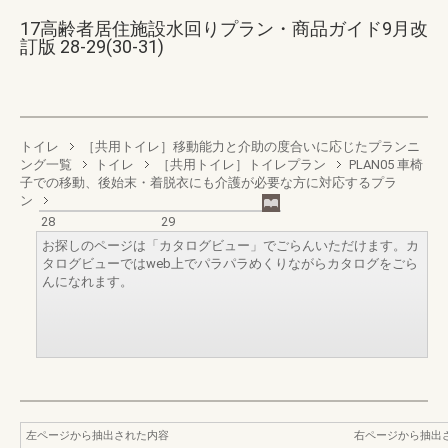
17高齢者居住施設水回りプラン・商品ガイド9月改
訂版 28-29(30-31)
トイレ
［共用トイレ］移動能力と介助の度合いに応じたプランニ
ング一覧
トイレ
［共用トイレ］トイレプラン
PLAN05 車椅
子での移動、後始末・着脱衣にも介護が必要な方に対応するプラ
ン
28
29
お探しのページは「カタログビュー」でごらんいただけます。カ
タログビューではweb上でパラパラめくりながらカタログをごら
んになれます。
左ページから抽出された内容
右ページから抽出