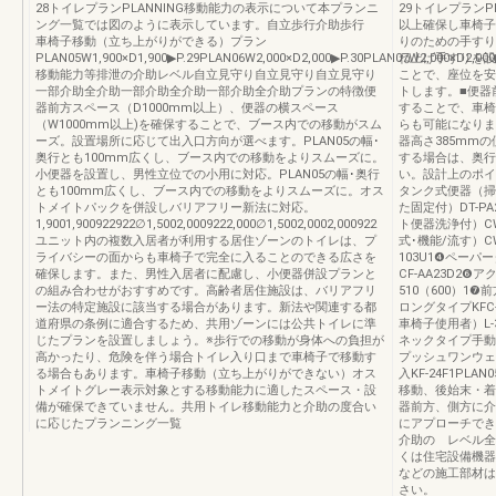
28トイレプランPLANNING移動能力の表示について本プランニ
29トイレプランP
ング一覧では図のように表示しています。自立歩行介助歩行
以上確保し車椅子
車椅子移動（立ち上がりができる）プラン
りのための手すり
PLAN05W1,900×D1,900▶P.29PLAN06W2,000×D2,000▶P.30PLAN07W2,000×D2,000
ね上げ手すりを設
移動能力等排泄の介助レベル自立見守り自立見守り自立見守り
ことで、座位を安
一部介助全介助一部介助全介助一部介助全介助プランの特徴便
トします。■便器
器前方スペース（D1000mm以上）、便器の横スペース
することで、車椅
（W1000mm以上)を確保することで、ブース内での移動がスム
らも可能になりま
ーズ。設置場所に応じて出入口方向が選べます。PLAN05の幅･
器高さ385mm
奥行とも100mm広くし、ブース内での移動をよりスムーズに。
する場合は、奥行
小便器を設置し、男性立位での小用に対応。PLAN05の幅･奥行
い。設計上のポイ
とも100mm広くし、ブース内での移動をよりスムーズに。オス
タンク式便器（掃除
トメイトパックを併設しバリアフリー新法に対応。
た固定付）DT-P
1,9001,900922922∅1,5002,0009222,000∅1,5002,0002,000922
ト便器洗浄付）CW
ユニット内の複数入居者が利用する居住ゾーンのトイレは、プ
式･機能/流す）C
ライバシーの面からも車椅子で完全に入ることのできる広さを
103U1❹ペーパ
確保します。また、男性入居者に配慮し、小便器併設プランと
CF-AA23D2
の組み合わせがおすすめです。高齢者居住施設は、バリアフリ
510（600）1❼
ー法の特定施設に該当する場合があります。新法や関連する都
ロングタイプKFC
道府県の条例に適合するため、共用ゾーンには公共トイレに準
車椅子使用者）L-
じたプランを設置しましょう。※歩行での移動が身体への負担が
ネックタイプ手動ス
高かったり、危険を伴う場合トイレ入り口まで車椅子で移動す
プッシュワンウェイ
る場合もあります。車椅子移動（立ち上がりができない）オス
入KF-24F1PLA
トメイトグレー表示対象とする移動能力に適したスペース・設
移動、後始末・着
備が確保できていません。共用トイレ移動能力と介助の度合い
器前方、側方に介
に応じたプランニング一覧
にアプローチでき
介助の レベル全
くは住宅設備機器
などの施工部材は
さい。