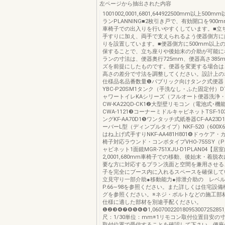
左ページから抽出された内容
1001002,0001,6801,644922500mm以上500
ランPLANNING■2枚引き戸で、有効開口を900
車椅子での出入りを行いやすくしています。■立
手すりに加え、両手で支えられるよう便器側方に
りを設置しています。■便器側方に500mm以上
保することで、立ち座りや後始末の介助が可能に
ランの寸法は、便器奥行725mm、便器高さ385
ズを前提にしたものです。便器を変更する場合は
高さの差分で寸法を調整してください。設計上の
仕様品名品番数量❶パブリック向けタンク式便器
YBC-P20SM1タンク（手洗なし・ふた固定付）DT-
ャワートイレKAシリーズ（フルオート便器洗浄
CW-KA22QD-CK1❷大型壁リモコン（電池式･機
CWA-1121❸コーナーミドルキャビネットTSF-1
ングKF-AA70D1❺ワンタッチ式紙巻器CF-AA23
ーバーL型（ディンプルタイプ）NKF-520（600X
はね上げ式手すりNKF-AA481H801❽ドゥケア
椅子対応ラウンド・コンポタイプVHO-755SY（
ャビネット1面鏡MGR-751XJU-D1PLAN04
2,0001,680mm車椅子での移動、後始末・着脱
要な方に対応するプラン洗面と空間を兼用させる
子を完全にブース内に入れるスペースを確保し
立見守り一部介助●移動能力●排泄介助の レベ
P.66∼98を参照ください。また詳しくは住宅設
グを参照ください。※ネジ・ボルトなどの施工部
仕様に適した部材を別途手配ください。
❶❷❸❹❼❽❺❻❾1,060700220180953007252851,
尺：1/30単位：mm※1リモコン取付位置目安の
取付位置で受信することを確認して下さい。便座