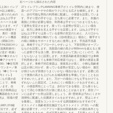
右ページから抽出された内容
mm以上26トイレプ
27トイレプランPLANNING車椅子がトイレ空間内に納まり、便
mm以上確保し
器へのアプローチや介助がラクに行える広さを確保します。ま
ち座りのための
た、歩行可能な男性の利用者に配慮し、小便器を設置していま
はね上げ手す
す。手すり壁の手すりは、立ち座りに必要です。また、衣服の
のスペースを確
着脱に介助が必要な場合、利用者は手すりにつかまり立ちをし
なります。※プ
て姿勢を安定させます。座っている姿勢が安定しにくい場合
mmの便器サイ
は、前方に身体を支える手すりを設置します。はね上げ手すり
、奥行・便器
はね上げ手すりは座っている姿勢の安定のためと、入り口から
ポイント機器
便器までの距離が離れている（2歩程度以上）場合に、横手すり
（掃除口付）
の様に移動をサポートするために使用します。手洗器手洗器
PA250CH1シ
は、車椅子でもアプローチしやすいよう、下部空間がオープン
・温風乾燥付）
なものを設置します。洗面器の縁の高さが800mmを超えると座
能/流す･乾燥）
った姿勢で手を洗う際、肘や肩が上がって洗いにくいので、高
03U1❹タオルリ
くならないように設置します。大便器高齢者居住施設では車椅
D1❻アクセサリ
子利用者が多くても車椅子対応便器ではなく、通常の便器を選
600）1❼住宅用
択します。車椅子対応便器は、便座高さが高く、小柄な高齢者
・カウンター／車
は足が床に付かず、座っている姿勢が安定しない場合や、腹圧
P）1❾ミラーキ
が掛けられず排便がうまくいかない場合があります。必要に応
【居室内トイレ】
じて便座の高さを上げられる補高便座を準備しておくことをお
衣にも介護が必
すすめいたします。また、万が一の場合にそなえ手をかけても
ことで、車椅
ずれないふた固定式、こわれにくい樹脂タンクをおすすめしま
ています。自
す。小便器男性にとっては、歩行ができる場合、立ち座りをし
ル全介助商品は
なくて済む小便器の方が楽に使えることがあります。居住ゾー
備機器総合カタロ
ンには必ず一か所は設置しましょう。床･壁材床は汚れにくさや
材は、現場の壁
清掃性に配慮した抗菌床タイルをおすすめします。壁はニオイ
を吸着し、湿度をコントロールする調湿建材がおすすめです。
6801,010縮
オストメイト高齢者居住施設でもオストメイト（P.32）への配
寸法です。必ず
慮が必要です。バリアフリー新法や関連条例への適合条件とな
のリモコン受
る場合もあるため、必ず設置を検討します。【共用トイレ】空