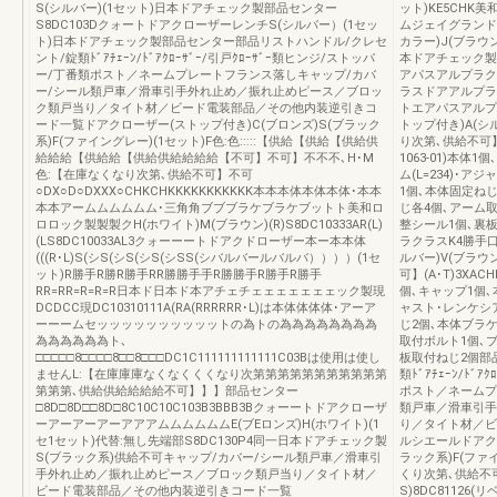
S(シルバー)(1セット)日本ドアチェック製部品センター
ット)KE5CHK
S8DC103DクォートドアクローザーレンチS(シルバー）(1セッ
ムジェイグランドド
ト)日本ドアチェック製部品センター部品リストハンドル/クレセ
カラー)J(ブラウン
ント/錠類ﾄﾞｱﾁｪｰﾝ/ﾄﾞｱｸﾛｰｻﾞｰ/引戸ｸﾛｰｻﾞｰ類ヒンジ/ストッパ
本ドアチェック製部
ー/丁番類ポスト／ネームプレートフランス落しキャップ/カバ
アパスアルプラク
ー/シール類戸車／滑車引手外れ止め／振れ止めピース／ブロッ
ラスドアアルプラ
ク類戸当り／タイト材／ビード電装部品／その他内装逆引きコ
トエアパスアルプ
ード一覧ドアクローザー(ストップ付き)C(ブロンズ)S(ブラック
トップ付き)A(シ
系)F(ファイングレー)(1セット)F色:色:::::【供給【供給【供給供
り次第､供給不可】(
給給給【供給給【供給供給給給給【不可】不可】不不不､H･M
1063-01)本
色:【在庫なくなり次第､供給不可】不可
ム(L=234)･
○DX○D○DXXX○CHKCHKKKKKKKKKKK本本本体本体本体･本本
1個､本体固定ね
本本アームムムムムム･三角角ブブブラケブラケブットト美和ロ
じ各4個､アーム
ロロック製製製クH(ホワイト)M(ブラウン)(R)S8DC10333AR(L)
整シール1個､裏板
(LS8DC10033AL3クォーーートドアクドローザー本ー本本体
ラクラスK4勝手
(((R･L)S(シS(シS(シS(シSS(シバルバールバルバ））））(1セ
ルバー)V(ブラウ
ット)R勝手R勝R勝手RR勝勝手手R勝勝手R勝手R勝手
可】(A･T)3XACH
RR=RR=R=R=R日本ド日本ド本アチェチェェェェェェェック製現
個､キャップ1個､
DCDCC現DC10310111A(RA(RRRRRR･L)は本体体体体･アーア
ャスト･レンケシ
ーーームセッッッッッッッッッットの為トの為為為為為為為為
じ2個､本体ブラ
為為為為為為ト､
取付ボルト1個､
□□□□□8□□□□8□□8□□□DC1C111111111111C03Bは使用は使し
板取付ねじ2個部
ませんL:【在庫庫庫なくなくくくなり次第第第第第第第第第第第
類ﾄﾞｱﾁｪｰﾝ/ﾄﾞ
第第第､供給供給給給給不可】】】部品センター
ポスト／ネームプ
□8D□8D□□8D□8C10C10C103B3BBB3Bクォーートドアクローザ
類戸車／滑車引手
ーアーアーアーアアアムムムムムムE(ブEロンズ)H(ホワイト)(1
り／タイト材／ビ
セ1セット)代替:無し先端部S8DC130P4同一日本ドアチェック製
ルシエールドアクロ
S(ブラック系)供給不可キャップ/カバー/シール類戸車／滑車引
ラック系)F(ファ
手外れ止め／振れ止めピース／ブロック類戸当り／タイト材／
くり次第､供給不可】代替
ビード電装部品／その他内装逆引きコード一覧
S)8DC8112