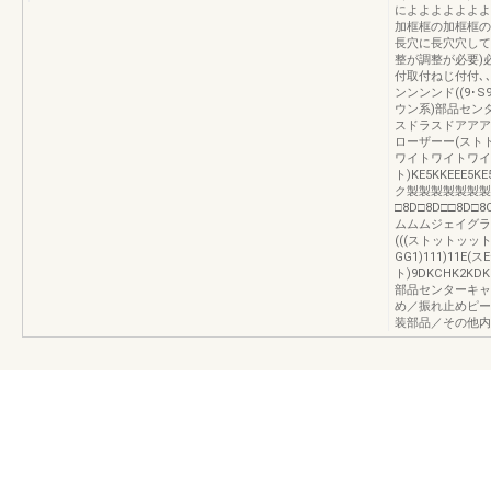
によよよよよよよ
加框框の加框框の
長穴に長穴穴して
整が調整が必要)
付取付ねじ付付､
ンンンンド((9･S9
ウン系)部品センタ
スドラスドアアア
ローザーー(ストト
ワイトワイトワイト)
ト)KE5KKEEE5
ク製製製製製製製
□8D□8D□□8D□
ムムムジェイグラ
(((ストットッットップ
GG1)111)11E
ト)9DKCHK2K
部品センターキャ
め／振れ止めピー
装部品／その他内