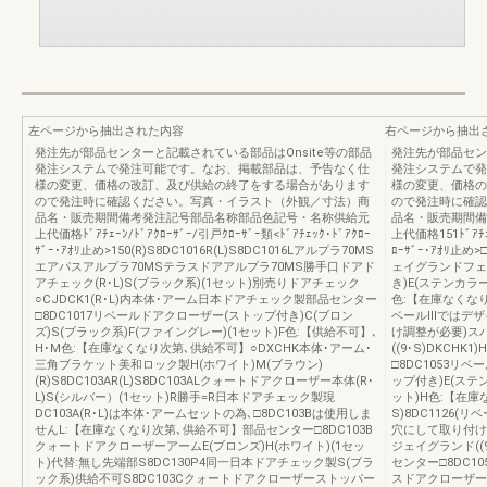
左ページから抽出された内容
右ページから抽出
発注先が部品センターと記載されている部品はOnsite等の部品
発注先が部品セン
発注システムで発注可能です。なお、掲載部品は、予告なく仕
発注システムで発
様の変更、価格の改訂、及び供給の終了をする場合があります
様の変更、価格の
ので発注時に確認ください。写真・イラスト（外観／寸法）商
ので発注時に確認
品名・販売期間備考発注記号部品名称部品色記号・名称供給元
品名・販売期間備
上代価格ﾄﾞｱﾁｪｰﾝ/ﾄﾞｱｸﾛｰｻﾞｰ/引戸ｸﾛｰｻﾞｰ類<ﾄﾞｱﾁｪｯｸ･ﾄﾞｱｸﾛｰ
上代価格151ﾄﾞｱﾁｪｰ
ｻﾞｰ･ｱｵﾘ止め>150(R)S8DC1016R(L)S8DC1016Lアルプラ70MS
ﾛｰｻﾞｰ･ｱｵﾘ止
エアパスアルプラ70MSテラスドアアルプラ70MS勝手口ドアド
ェイグランドフェ
アチェック(R･L)S(ブラック系)(1セット)別売りドアチェック
き)E(ステンカラー
○CJDCK1(R･L)内本体･アーム日本ドアチェック製部品センター
色:【在庫なくなり次
□8DC1017リベールドアクローザー(ストップ付き)C(ブロン
ベールⅢではデザ
ズ)S(ブラック系)F(ファイングレー)(1セット)F色:【供給不可】､
け調整が必要)ス
H･M色:【在庫なくなり次第､供給不可】○DXCHK本体･アーム･
((9･S)DKCH
三角ブラケット美和ロック製H(ホワイト)M(ブラウン)
□8DC1053リ
(R)S8DC103AR(L)S8DC103ALクォートドアクローザー本体(R･
ップ付き)E(ステ
L)S(シルバー）(1セット)R勝手=R日本ドアチェック製現
ット)H色:【在庫
DC103A(R･L)は本体･アームセットの為､□8DC103Bは使用しま
S)8DC1126
せんL:【在庫なくなり次第､供給不可】部品センター□8DC103B
穴にして取り付け
クォートドアクローザーアームE(ブロンズ)H(ホワイト)(1セッ
ジェイグランド((9
ト)代替:無し先端部S8DC130P4同一日本ドアチェック製S(ブラ
センター□8DC1
ック系)供給不可S8DC103Cクォートドアクローザーストッパー
スドアクローザー(