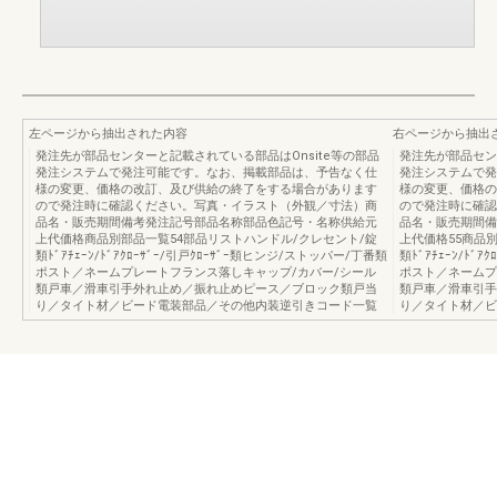
左ページから抽出された内容
右ページから抽出
発注先が部品センターと記載されている部品はOnsite等の部品
発注先が部品セン
発注システムで発注可能です。なお、掲載部品は、予告なく仕
発注システムで発
様の変更、価格の改訂、及び供給の終了をする場合があります
様の変更、価格の
ので発注時に確認ください。写真・イラスト（外観／寸法）商
ので発注時に確認
品名・販売期間備考発注記号部品名称部品色記号・名称供給元
品名・販売期間備
上代価格商品別部品一覧54部品リストハンドル/クレセント/錠
上代価格55商品
類ﾄﾞｱﾁｪｰﾝ/ﾄﾞｱｸﾛｰｻﾞｰ/引戸ｸﾛｰｻﾞｰ類ヒンジ/ストッパー/丁番類
類ﾄﾞｱﾁｪｰﾝ/ﾄﾞ
ポスト／ネームプレートフランス落しキャップ/カバー/シール
ポスト／ネームプ
類戸車／滑車引手外れ止め／振れ止めピース／ブロック類戸当
類戸車／滑車引手
り／タイト材／ビード電装部品／その他内装逆引きコード一覧
り／タイト材／ビ