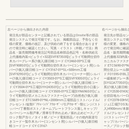
左ページから抽出された内容
右ページから抽出
発注先が部品センターと記載されている部品はOnsite等の部品
発注先が部品セン
発注システムで発注可能です。なお、掲載部品は、予告なく仕
発注システムで発
様の変更、価格の改訂、及び供給の終了をする場合があります
様の変更、価格の
ので発注時に確認ください。写真・イラスト（外観／寸法）商
ので発注時に確認
品名・販売期間備考発注記号部品名称部品色記号・名称供給元
品名・販売期間備
上代価格内装<ビュライ>322[SVF873S05]ビュライ可動間仕切巾
上代価格323内装
木カバーグレー系(1個入)新日軽コード:CY2460-05*S工場
カニカルファスナー
[SVF908S01]ビュライ可動間仕切巾木カバー(コンセント用)シル
ド:ETC5690-01
バー(1個入)新日軽コード:CY3167-01*SL=500mm工場
間仕切上レール隙
[SVF929S01]ビュライ可動間仕切巾木カバー(コーナー部)シルバ
ド:FO1595-01
ー(1個入)新日軽コード:CY3503-01*S工場[SVF930S01]ビュライ
ー緩衝材グレー系(1
可動間仕切巾木カバー(コーナー部)シルバー(1個入)新日軽コー
[SYG□A773S
ド:CY3504-01*S工場[SYH243S01]ビュライ可動間仕切小口蓋シ
系)(1個入)新日軽
ルバー(1個入)新日軽コード:CY3505-01*S工場[SYN696S01]ビュ
ド:CY2530-01
ライ可動間仕切メカニカルファスナー(ループ)自然色(1個入)新
仕切目地カバーC(
日軽コード:ETC5689-01*NL=2000mm工場部品リストハンドル/
ド:CY2378-03
クレセント/錠類ﾄﾞｱﾁｪｰﾝ/ﾄﾞｱｸﾛｰｻﾞｰ/引戸ｸﾛｰｻﾞｰ類ヒンジ/スト
ジュ)工場[TOS
ッパー/丁番類ポスト／ネームプレートフランス落しキャップ/
入)4900mm/
カバー/シール類戸車／滑車引手外れ止め／振れ止めピース／ブ
ドル/クレセント/錠類
ロック類戸当り／タイト材／ビード電装部品／その他内装逆引
ジ/ストッパー/
きコード一覧巾木カバー(コンセント用)シルバー(1個入)新日軽
ャップ/カバー/
軽コードコード:CY:C3167-
ース／ブロック類