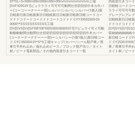
01*SL=5=500m00m000m00m00mmmmmmmmm工場
内装逆引きコード
[SVF929S011]ビュララライ可可可可動間仕切切切切巾木カ巾バ
日軽軽コードコード:F
ー(コーコーーナーーー部)シルババシルバシシルバー(1個入)新
ラライ可可可可動
日軽新日新日軽新新日日軽軽新日日軽新日軽新日軽コードコー
グレーグレグレグ
ドドドコドードコードドドコードコドドド:CYY33555503-03-
日軽軽新日日軽新
00001*SSSSSSSSSSS工場
ドドコドコドドド:FOO
[SV[SVS[SV[SF93F93F930S00S0000S011]11ビュライ可イ可動
[SY[SYS[SY[S
動動動動間仕動間仕仕切切切切切切切切切切切切切巾木カバー
収納納納納納納小口
(コーナーナーナナーーー部)ーシルバシー(1個1個入)新日軽コー
新日軽コード:CYC
ド:CYC350354-01*S*S工場キャップ/カバー/シール類戸車／滑
ド:CY2530-0
車引手外れ止め／振れ止めピース／ブロック類戸当り／タイト
車／滑車引手外れ
材／ビード電装部品／その他内装逆引きコード一覧
タイト材／ビード