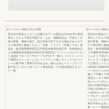
左ページから抽出された内容
右ページから抽出
発注先が部品センターと記載されている部品はOnsite等の部品
発注先が部品セン
発注システムで発注可能です。なお、掲載部品は、予告なく仕
発注システムで発
様の変更、価格の改訂、及び供給の終了をする場合があります
様の変更、価格の
ので発注時に確認ください。写真・イラスト（外観／寸法）商
ので発注時に確認
品名・販売期間備考発注記号部品名称部品色記号・名称供給元
品名・販売期間備
上代価格部品詳細表(内装)目次282部品リストハンドル/クレセン
上代価格283内装<錠/
ト/錠類ﾄﾞｱﾁｪｰﾝ/ﾄﾞｱｸﾛｰｻﾞｰ/引戸ｸﾛｰｻﾞｰ類ヒンジ/ストッパー/
ームテリア(旧)ラ
丁番類ポスト／ネームプレートフランス落しキャップ/カバー/
ネットラッチ錠の
シール類戸車／滑車引手外れ止め／振れ止めピース／ブロック
ては発注システム
類戸当り／タイト材／ビード電装部品／その他内装逆引きコー
□8AAB1182N
ド一覧
バー)(1セット)※
襖ドア戸襖ドア用チ
部品センターA8D
A(シルバー)(1セ
(旧)小判座(空錠)
C8DL1074AA
ト)部品センター部
ﾄﾞｱｸﾛｰｻﾞｰ/
ームプレートフラ
車引手外れ止め／
材／ビード電装部