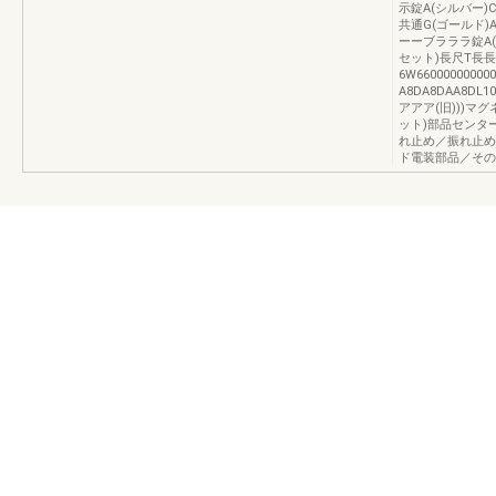
示錠A(シルバー)
共通G(ゴールド)
ーーブラララ錠A(シ
セット)長尺T長長
6W660000000
A8DA8DAA8DL
アアア(旧)))マ
ット)部品センタ
れ止め／振れ止め
ド電装部品／その