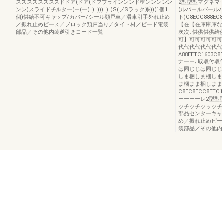
ススススススススドドア(ドア(ドブブラインンンド框ンンンンン
2型型型マグネマッ
ンン)スライドチルター(ー(ー(L)L)))L)L)S(ブSラック系))(1個1
(ルバールバールバル
個)供給不可キャップ/カバー/シール類戸車／滑車引手外れ止め
ト)C8ECC888EC8
／振れ止めピース／ブロック類戸当り／タイト材／ビード電装
【在【在庫庫庫な
部品／その他内装逆引きコード一覧
次次､供供供供給
可】可可可可可可
代代代代代代代代
A88EETC1603C
ナーー､取取付取
は同じじは同じじ
しま梱しま梱しま
ま梱まま梱しまま
C8EC8ECC8ET
ーーーーレ2型型
ッチッチッッッチ取
部品センターキャ
め／振れ止めピー
装部品／その他内