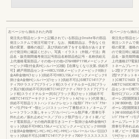
左ページから抽出された内容
右ページから抽出
発注先が部品センターと記載されている部品はOnsite等の部品
発注先が部品セン
発注システムで発注可能です。なお、掲載部品は、予告なく仕
発注システムで発
様の変更、価格の改訂、及び供給の終了をする場合があります
様の変更、価格の
ので発注時に確認ください。写真・イラスト（外観／寸法）商
ので発注時に確認
品名・販売期間備考発注記号部品名称部品色記号・名称供給元
品名・販売期間備
上代価格電装部品／その他<その他>276H8BP1198メービックメ
上代価格277電装
ービックⅡ取付金具H(シルバー)(2個)【在庫なくなり次第､供給不
トネームプレートH
可】網戸用部品センターH8CL155BメービックメービックⅡ掛け
レ2型ドアガラリH
金A枠金物H(1セット)供給不可H8CL156メービックメービックⅡ
2型マグネットキャ
掛け金A金物H(シルバー)(1セット)供給不可(L)S8ETC1411アク
ト)C8ETC16
ティ70テラスドア(ブラインド框)スライドチルター(L)S(ブラッ
A8ETC1603C
ク系)(1個)供給不可(R)S8ETC1412アクティ70テラスドア(ブライ
品センターC8ET
ンド框)スライドチルター(R)S(ブラック系)(1セット)供給不可
取付C(ブロンズ系)
A8ETC1415アーキテクトコードブラケットA(1セット)代替:無し
ポーレ2型開閉装置
供給不可部品リストハンドル/クレセント/錠類ﾄﾞｱﾁｪｰﾝ/ﾄﾞｱｸﾛｰ
ト)W:800H色:
ｻﾞｰ/引戸ｸﾛｰｻﾞｰ類ヒンジ/ストッパー/丁番類ポスト／ネームプ
ポーレ2型開閉装置
レートフランス落しキャップ/カバー/シール類戸車／滑車引手
ト)W:650供給
外れ止め／振れ止めピース／ブロック類戸当り／タイト材／ビ
ﾝ/ﾄﾞｱｸﾛｰｻﾞ
ード電装部品／その他内装逆引きコード一覧掛け金A枠金物H(1
ネームプレートフ
セット)供給不可H8CL156メービビビックメービビビックⅡⅡⅡ掛
滑車引手外れ止め
け金掛A金物物H(シH(シH(シH(シHH(シバルバールバルバ)))))(1
ト材／ビード電装
セット)供給不可(L)S8ETC1411アクテティ700テラスススススス
リH(1セット)供