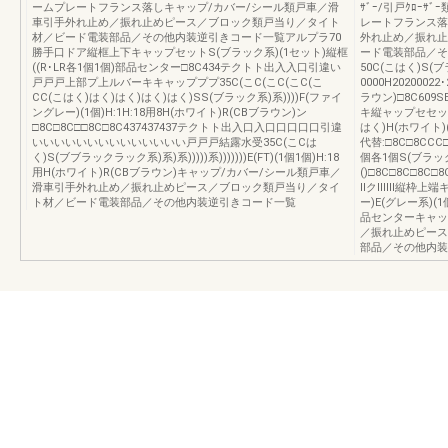
ームプレートフランス落しキャップ/カバー/シール類戸車／滑
ｻﾞｰ/引戸ｸﾛｰ
車引手外れ止め／振れ止めピース／ブロック類戸当り／タイト
レートフランス落
材／ビード電装部品／その他内装逆引きコード一覧アルプラ70
外れ止め／振れ止
勝手口ドア縦框上下キャップセットS(ブラック系)(1セット)縦框
ード電装部品／そ
((R･LR各1個1個)部品センター□8C434テクトト出入入口引違い
50C(こはく)S(ブ
戸戸戸上部プ上ルバーキキャップププ35C(こC(こC(こC(こ
0000H2020002
CC(こはく)はく)はく)はく)はく)SS(ブラック系)系))))F(ファイ
ラウン)□8C60
ングレー)(1個)H:1H:18用8H(ホワイト)R(CBブラウン)ン
キ縦ャップセセッッ
□8C□8C□□8C□8C437437437テクトト出入口入口口口口口引違
はく)H(ホワイト)
いいいいいいいいいいいいいい戸戸戸結露水受35C(こCは
代替:□8C□8CCC□
く)S(ブブラックラック系)系)系)))))系)))))))E(FT)(1個1個)H:18
個各1個S(ブラック
用H(ホワイト)R(CBブラウン)キャップ/カバー/シール類戸車／
()□8C□8C□8C□
滑車引手外れ止め／振れ止めピース／ブロック類戸当り／タイ
ⅡクⅡⅡⅡ縦枠上端キ
ト材／ビード電装部品／その他内装逆引きコード一覧
ー)E(グレー系)(
品センターキャッ
／振れ止めピース
部品／その他内装