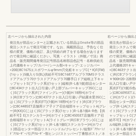
左ページから抽出された内容
右ページから抽出
発注先が部品センターと記載されている部品はOnsite等の部品
発注先が部品セン
発注システムで発注可能です。なお、掲載部品は、予告なく仕
発注システムで発
様の変更、価格の改訂、及び供給の終了をする場合があります
様の変更、価格の
ので発注時に確認ください。写真・イラスト（外観／寸法）商
ので発注時に確認
品名・販売期間備考発注記号部品名称部品色記号・名称供給元
品名・販売期間備
上代価格キャップ/カバー/シール類<キャップ･エッジカバー
上代価格201キ
>200□8C1675エスポワールφ9mm穴化粧キャップC(＊K)F(FM)
>□8C463テク
(1セット)5個入りS(BL)供給不可S8C1687アルプラ70MSテラス
く)R(CBブラウン
ドアアルプラ70テラスドアアルプラ70勝手口ドア縦框上下キャ
￥900H20･22
ップセットS(ブラック系)(1セット)縦框(R･L各1個)部品センター
出入口引違い戸テラ
□8C434テクト出入口引違い戸上部プルバーキャップ35C(こは
系)E(FT)(1個)
く)S(ブラック系)F(ファイングレー)(1個)H:18用H(ホワイ
ン)□8C609S
ト)R(CBブラウン)□8C437テクト出入口引違い戸結露水受35C(こ
く)H(ホワイト)(1
はく)S(ブラック系)E(FT)(1個)H:18用H(ホワイト)R(CBブラウ
部品センター(R)□
ン)□8C448SET店舗用ドア子ドア召合端部キャップセットA(グレ
ップ(R･L)A(ステ
ー)R(KX)C(こはく)S(ブラック系)(1セット)R･L各1個A･R色:【供
イト)S(ブラック
給不可】E(ステンカラー)H(ホワイト)□8C450SET店舗用ドア召
ャップセットC(ブロ
合框端部キャップセットA(ライトグレー)R(CBブラウン)C(こは
給不可】H(ホワイ
く)S(ブラック系)(1セット)R･L各1個E(ステンカラー)H(ホワイ
ルⅡ縦枠上端キャッ
ト)部品センター部品リストハンドル/クレセント/錠類ﾄﾞｱﾁｪｰﾝ/
ット)R･L各1個
ﾄﾞｱｸﾛｰｻﾞｰ/引戸ｸﾛｰｻﾞｰ類ヒンジ/ストッパー/丁番類ポスト／ネ
センター部品リストハ