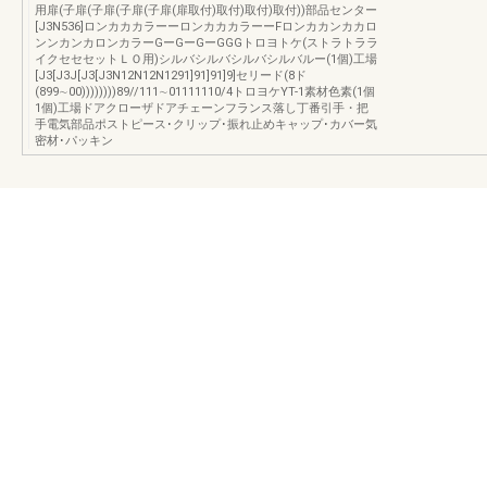
用扉(子扉(子扉(子扉(子扉(扉取付)取付)取付)取付))部品センター
[J3N536]ロンカカカラーーロンカカカラーーFロンカカンカカロ
ンンカンカロンカラーGーGーGーGGGトロヨトケ(ストラトララ
イクセセセットＬＯ用)シルバシルバシルバシルバルー(1個)工場
[J3[J3J[J3[J3N12N12N1291]91]91]9]セリード(8ド
(899∼00))))))))89//111∼01111110/4トロヨケYT-1素材色素(1個
1個)工場ドアクローザドアチェーンフランス落し丁番引手・把
手電気部品ポストピース･クリップ･振れ止めキャップ･カバー気
密材･パッキン