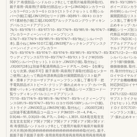
関ドア:有償部品ハンドルロックBとして使用片袖扉用(枠取付)､
89/3∼93/1289/1
親子扉用･両扉用(子扉取付)部品センター[J3N536]ロンカラーロ
ボイーズロンカラーF
ンカラーFロンカラーGトロヨケ(ストライクセットＬＯ用)シル
外付枠)シルバー
バー(1個)工場[J3N1291]セリード(89∼00)89/1∼00/4トロヨケ
展開図部品リスト
YT-1素材色(1個)工場[J3Q007]アルックアルロングウッディキン
ンス落し丁番引手
グバルコニードアプリンス
止めキャップ･カ
76/5∼83/978/11∼83/977/10∼83/774/9∼83/981/8∼96/974/7∼83/9
商品シリーズ別コ
プレカラークィーンハイクィーンプリンス
代替品:KQB12
G76/7∼83/774/9∼83/981/9∼83/974/7∼83/9ねじシルバー(1
7C01∼76(D
本)､皿小ねじM4×10:D7工場[J3N539]アルックキングプリンスク
アアルドアアルドル
ィーンハイクィーンプレカラー
ヤルドアアアロイ
76/5∼83/974/9∼83/974/7∼83/974/9∼83/981/9∼83/976/7∼83/7
DX71//2∼2∼∼
ウッディプリンスG77/10∼83/774/7∼83/9ストライクW(IS05-
シルバシルバシル
100Y)シルバー(1セット)､トロヨケ:J3N531(1個)､取付ねじ：
クラ1個1個個個
J3Q007(2本)は別途手配適用商品コード:P7L∼､D4Q∼【在庫な
個個個個個､取付
くなり次第､供給不可】親子扉用･両扉用(子扉取付)部品センター
付､取付付付ねじ
ご使用にあたって商品年譜表商品取付展開図部品リスト錠戸
ロイヤロイヤルド
車・滑車ドアクローザドアチェーンフランス落し丁番引手・把
アアア全機種機種部
手電気部品ポストピース･クリップ･振れ止めキャップ･カバー気
対応]対応]ロイ
密材･パッキンその他逆引きコード一覧商品シリーズ別コード一
アアアア
覧ウッディキングバルコニードアプリンス
DX71//222∼82222
77/10∼83/774/9∼83/981/8∼96/974/7∼83/9ハイクィーンプリ
サブストライクセ
ンスG81/9∼83/974/7∼83/9トロヨケIS05-100Yシルバー(1個)､
(1セ1セット)､代
ストライク:J3N530又はJ3N539(1個)､取付ねじ：J3Q007(2本)
ド:Dド:D7C7C
は別途手配適用商品コー品コード:P3M331∼31∼4､P4L∼､
ーンフランス落し
D3Q46∼91､D3Q03∼06､P7L∼､D4Q∼､L3E01､02木彫玄彫玄玄
プ･振れ止めキャ
玄玄玄玄玄関ドア関ドア関ドア関ドアドア関ドアド関ド関ドド:
有:有償部品ハンドルロックBとして使用片袖扉片袖扉片袖扉扉
片片片用(枠用(枠枠枠枠枠枠枠枠枠枠枠枠枠枠枠取付)付)､親子､
親親子親子親親子扉用･扉用扉用扉用扉両扉用両扉用両扉用両扉