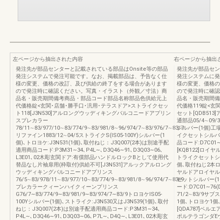
左ページから抽出された内容
右ページから抽出
発注先が部品センターと記載されている部品はOnsite等の部品
発注先が部品セン
発注システムで発注可能です。なお、掲載部品は、予告なく仕
発注システムに発
様の変更、価格の改訂、及び供給の終了をする場合があります
様の変更、価格の
ので発注時に確認ください。写真・イラスト（外観／寸法）商
ので発注時に確認
品名・販売期間備考商品・部品コード部品名称部品色供給元上
品名・販売期間備
代価格錠<玄関･店舗･勝手口･汎用･テラスドア>ストライクセッ
代価格119錠<玄
ト118[J3N530]アルロングウッディキングバルコニードアプリン
セット[QDB51
スプレカラー
通部品05/4∼09/3
78/11∼83/977/10∼83/774/9∼83/981/8∼96/974/7∼83/976/7∼83/7
シルバー(1個)工場
リファイン1883/12∼04/5ストライクS(IS05-100Y)シルバー(1
イクセットシルバー
個)､トロヨケ:J3N531(1個)､取付ねじ：J3Q007(2本)は別途手配
品コード:D7C01
適用商品コード:P3M31∼34､P4L∼､D3Q46∼91､D3Q03∼06､
[KQB122]ロイヤ
L3E01､02木彫玄関ドア:有償部品ハンドルロックBとして使用代
トライクセットシル
替品なし片袖扉用(枠取付)供給不可[J3N531]アルックアルロング
個､取付ねじ2本
ウッディキングバルコニードアプリンス
ヤルドアロイヤルドア
76/5∼83/978/11∼83/977/10∼83/774/9∼83/981/8∼96/974/7∼83/9
セットシルバー(1
プレカラークィーンハイクィーンプリンス
ード:D7C01∼76
G76/7∼83/774/9∼83/981/9∼83/974/7∼83/9トロヨケIS05-
71/2∼83/9
100Yシルバー(1個)､ストライク:J3N530又はJ3N539(1個)､取付
1個､トロヨケ1
ねじ：J3Q007(2本)は別途手配適用商品コード:P3M31∼34､
[QDA787]ベル
P4L∼､D3Q46∼91､D3Q03∼06､P7L∼､D4Q∼､L3E01､02木彫玄
ポルテラゴンダE