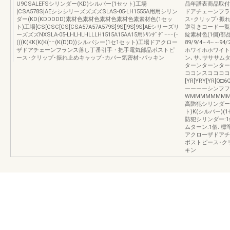
U9CSALEFSシリンダー(KD)シルバー(1セット)工場
品年譜表商品取付
[CSA578S]AEシシシリーズズズズSLAS-05-LH1555A用用シリン
ドアチェーンフラ
ダー(KD(KDDDDD)素材色素材色素材色素材色素素材色(1セッ
ス･クリップ･振
ト)工場[CS[CSC[CS[CSA57A57A579S]9S]]9S]9S]AEシリーズリ
逆引きコード一覧
ーズズズNXSLA-05-LHLHLHLLLH1515A15AA15用ｼﾘﾝﾀﾞﾀﾞｰｰｰ(ｰ
錠素材色(1個)部品
(((K(KK(K(K(ｰｰ(K(D)D))シルバシー(1セ1セット)工場ドアクロー
89/9/4∼4∼
ザドアチェーンフランス落し丁番引手・把手電気部品ポストピ
ホワイホホワイト
ース･クリップ･振れ止めキャップ･カバー気密材･パッキン
ン､サ､サササム
ターンターンターター
ココンスココココ
[YR[YRY[YR[Q
ーーーーシンフフ
WMMMMMMMMMMM
高防犯シリンダー
ト)K(シルバー)
防犯シリンダー:
ムターン:1個､標
アクローザドアチ
ポストピース･ク
キン