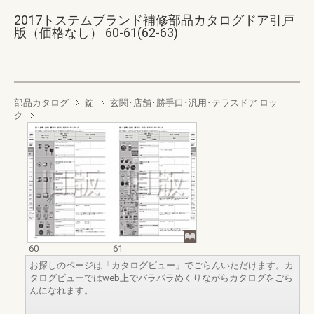
2017トステムブランド補修部品カタログドア引戸
版（価格なし） 60-61(62-63)
部品カタログ
錠
玄関･店舗･勝手口･汎用･テラスドア ロッ
ク
60
61
お探しのページは「カタログビュー」でごらんいただけます。カ
タログビューではweb上でパラパラめくりながらカタログをごら
んになれます。