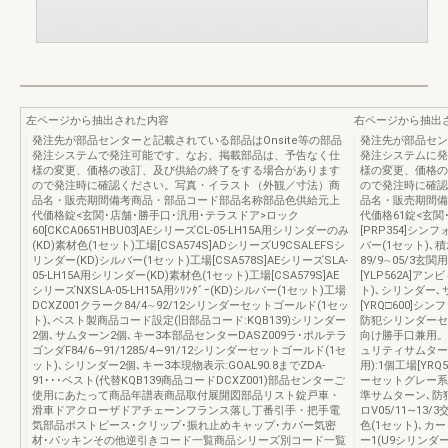
左ページから抽出された内容
右ページから抽出
発注先が部品センターと記載されている部品はOnsite等の部品
発注先が部品セン
発注システムで発注可能です。なお、掲載部品は、予告なく仕
発注システムに発
様の変更、価格の改訂、及び供給の終了をする場合があります
様の変更、価格の
ので発注時に確認ください。写真・イラスト（外観／寸法）商
ので発注時に確認
品名・販売期間備考商品・部品コード部品名称部品色供給元上
品名・販売期間備
代価格錠<玄関･店舗･勝手口･汎用･テラスドア>ロック
代価格61錠<玄関
60[CKCA0651HBU03]AEシリーズCL-05-LH15A用シリンダーのみ
[PRP354]シン
(KD)素材色(1セット)工場[CSA574S]ADシリーズU9CSALEFSシ
バー(1セット)､
リンダー(KD)シルバー(1セット)工場[CSA578S]AEシリーズSLA-
89/9∼05/3
05-LH15A用シリンダー(KD)素材色(1セット)工場[CSA579S]AE
[YLP562A]ア
シリーズNXSLA-05-LH15A用ｼﾘﾝﾀﾞｰ(KD)シルバー(1セット)工場
ト)､シリンダー､
DCXZ001クラーク84/4∼92/12シリンダーセットゴールド(1セッ
[YRQ□600]シン
ト)､ベスト製商品コード設定(旧部品コード:KQB139)シリンダー
防犯シリンダーセッ
2個､サムターン2個､キー3本部品センターDASZ009ラ･ポルテラ
向け勝手口兼用。
ゴンダF84/6∼91/1285/4∼91/12シリンダーセットゴールド(1セ
ュリティサムターン
ット)､シリンダー2個､キー3本現物表示:GOAL90.8までZDA-
用):1個工場[YR
91･･･ベスト(代替KQB139商品コードDCXZ001)部品センターご
ーセットグレー系
使用にあたって商品年譜表商品取付展開図部品リスト錠戸車・
準サムターン､防犯
滑車ドアクローザドアチェーンフランス落し丁番引手・把手電
ロV05/11∼1
気部品ポストピース･クリップ･振れ止めキャップ･カバー気密
色(1セット)､カ
材･パッキンその他逆引きコード一覧商品シリーズ別コード一覧
ー1(U9シリンダ