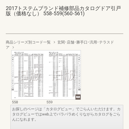
2017トステムブランド補修部品カタログドア引戸
版（価格なし） 558-559(560-561)
商品シリーズ別コード一覧
玄関･店舗･勝手口･汎用･テラスド
ア
558
559
お探しのページは「カタログビュー」でごらんいただけます。カ
タログビューではweb上でパラパラめくりながらカタログをごら
んになれます。