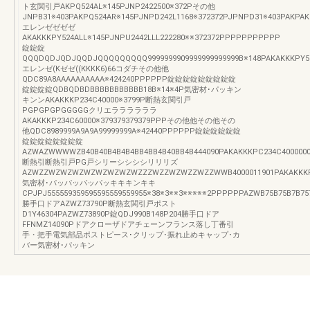
ト玄関引戸AKPQ524AL※145PJNP2422500※372Pその他
JNPB31※403PAKPQ524AR※145PJNPD242L1168※372372PJPNPD31※403PAKPAK
エレンゼゼゼゼ
AKAKKKPY524ALL※145PJNPU2442LLL222280※※372372PPPPPPPPPPP
錠錠錠
QQQDQDJQDJQQDJQQQQQQQQQ9999999909999999999999B※148PAKAKKKPY52
エレンゼ(Kゼゼ((KKKK6)66コダチその他他
QDC89A8AAAAAAAAAA※424240PPPPPP錠錠錠錠錠錠錠錠錠
錠錠錠錠QDBQDBDBBBBBBBBBBB18B※14※4P気密材･パッキン
キンンAKAKKKP234C40000※3799P断熱玄関引戸
PGPGPGPGGGGGクリエララララララ
AKAKKKP234C60000※379379379379PPPその他他その他その
他QDC8989999A9A9A99999999A※42440PPPPPP錠錠錠錠錠錠
錠錠錠錠錠錠錠錠
AZWAZWWWWZB40B40B4B4B4BB4BB4B40BB4B444090PAKAKKKPC234C4000000
断熱引断熱引戸PG戸シリーシシシシリリリズ
AZWZZWZWZWZWZWZWZWZWZZZWZZWZWZZWZZWWB4000011901PAKAKKKPKA
気密材･パッパッパッパッキキキンキキ
CPJPJ555559359595595559559955※38※3※※3※※※※※2PPPPPPAZWB75B75B7B75
勝手口ドアAZWZ73790P断熱玄関引戸ポスト
D1Y46304PAZWZ73890P錠QDJ990B148P204勝手口ドア
FFNMZ14090Pドアクローザドアチェーンフランス落し丁番引
手・把手電気部品ポストピース･クリップ･振れ止めキャップ･カ
バー気密材･パッキン