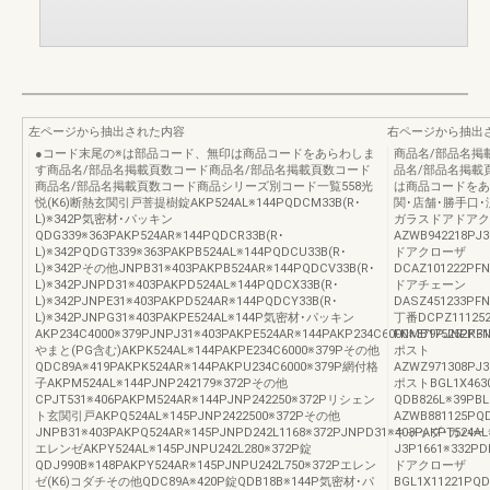
左ページから抽出された内容
右ページから抽出
●コード末尾の※は部品コード、無印は商品コードをあらわしま
商品名/部品名掲
す商品名/部品名掲載頁数コード商品名/部品名掲載頁数コード
品名/部品名掲載
商品名/部品名掲載頁数コード商品シリーズ別コード一覧558光
は商品コードをあ
悦(K6)断熱玄関引戸菩提樹錠AKP524AL※144PQDCM33B(R･
関･店舗･勝手口
L)※342P気密材･パッキン
ガラスドアドアク
QDG339※363PAKP524AR※144PQDCR33B(R･
AZWB942218PJ3
L)※342PQDGT339※363PAKPB524AL※144PQDCU33B(R･
ドアクローザ
L)※342Pその他JNPB31※403PAKPB524AR※144PQDCV33B(R･
DCAZ101222PFN
L)※342PJNPD31※403PAKPD524AL※144PQDCX33B(R･
ドアチェーン
L)※342PJNPE31※403PAKPD524AR※144PQDCY33B(R･
DASZ451233PFN
L)※342PJNPG31※403PAKPE524AL※144P気密材･パッキン
丁番DCPZ11125
AKP234C4000※379PJNPJ31※403PAKPE524AR※144PAKP234C6000※379PJNPK3
FNMB175252PF
やまと(PG含む)AKPK524AL※144PAKPE234C6000※379Pその他
ポスト
QDC89A※419PAKPK524AR※144PAKPU234C6000※379P網付格
AZWZ971308PJ3
子AKPM524AL※144PJNP242179※372Pその他
ポストBGL1X4
CPJT531※406PAKPM524AR※144PJNP242250※372Pリシェン
QDB826L※39PBL
ト玄関引戸AKPQ524AL※145PJNP2422500※372Pその他
AZWB881125PQD
JNPB31※403PAKPQ524AR※145PJNPD242L1168※372PJNPD31※403PAKPT524AL
キャップ･カバー
エレンゼAKPY524AL※145PJNPU242L280※372P錠
J3P1661※332PD
QDJ990B※148PAKPY524AR※145PJNPU242L750※372Pエレン
ドアクローザ
ゼ(K6)コダチその他QDC89A※420P錠QDB18B※144P気密材･パ
BGL1X11221PQD