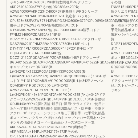
ッキンAKP234C4000※379P断熱玄関引戸PGクリエラ
その他
AKP234C6000※379Pその他QDC89A※420P錠
FNMB151403PDE
AZWB40090PAKPC234C4000※379P断熱引戸PGシリーズ
新クリエラFNMZ12
AZWB40190PAKPC234C6000※379P気密材･パッキン
AZWB40291PFN
CPJ593※382PAZWB75143PAKPD234C6000※379PCPJD593※382PAZWB75242PAK
ご使用にあたって
勝手口ドアAZWZ73790P断熱玄関引戸ポスト
車・滑車ドアクロ
D1Y46304PAZWZ73890P錠QDJ990B※148P204勝手口ドア
手電気部品ポスト
FFNMZ14090PZDA850A※148P錠
密材･パッキンそ
DCZZ121120PFNMZ19549PZDAB850B※148Pドアクローザ
覧
DASZ206224PFNMZ22649PZDAF850B※148Pポスト
DCPZ116252PF
D1Y41311PL1X8056PZDAG850B※148P204勝手口ドア
ポスト
GQDA2L※91PZDAJ850B※148P錠
AZWZ971308PJ3
DCZZ121120PQDA2R※91PZDAP850B※148Pドアクローザ
ポストBBGGGL
BGD4X15222PQDA3※43PZDAQ850B※148PBKD4X15222PQDA524A※123PZDAT850
エラララガラララ
キャップ･カバーQDC33B(R･
QQQDQDBQDBQQ
L)※342PD4X15222PQDA629B※133PQDCA33B(R･
錠
L)※342PDASZ205223PQDA982※134PQDCB33B(R･L)※342Pポ
AZWB8B8888112
ストD1Y41311PQDAB2L※91PQDCD33B(R･L)※342Pノーバス
ドアクローザドア
QDAB2R※91PQDCF33B(R･L)※342P錠
品ポストピース･
AZWZ79264PQDAT2L※91PQDCJ33B(R･
ッキン
L)※342PKQB141※64PQDAT2R※91PQDCK33B(R･L)※342Pドア
クローザAZWZ975220PQDJ443※99PQDCL33BL※342P菩提樹
QDJB443※99P<玄関･店舗･勝手口･汎用･テラスドア>ご使用に
あたって商品年譜表商品取付展開図部品リスト錠戸車・滑車ド
アクローザドアチェーンフランス落し丁番引手・把手電気部品
ポストピース･クリップ･振れ止めキャップ･カバー気密材･パッ
キンその他逆引きコード一覧商品シリーズ別コード一覧
AKPK524AR※144PAKPU234C6000※379P網付格子
AKPM524AL※144PJNP242179※372Pその他
CPJT531※406PAKPM524AR※144PJNP242250※372Pリシェン