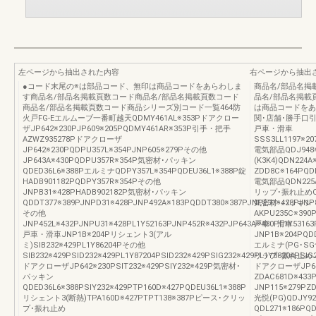
左ページから抽出された内容
右ページから抽出
●コード末尾の※は部品コード、無印は商品コードをあらわしま
商品名/部品名掲
す商品名/部品名掲載頁数コード商品名/部品名掲載頁数コード
品名/部品名掲載
商品名/部品名掲載頁数コード商品シリーズ別コード一覧464防
は商品コードをあ
火戸FG-Eエルムーブ一番町越天QDMY461AL※353Pドアクロー
関･店舗･勝手口引
ザJP642※230PJP609※205PQDMY461AR※353P引手・把手
戸車・滑車
AZWZ935278Pドアクローザ
SSS3LL1197※20
JP642※230PQDPU357L※354PJNP605※279Pその他
電気部品QDJ948※
JP643A※430PQDPU357R※354P気密材･パッキン
(K3K4)QDN224A
QDED36L6※388PエルミナQDPY357L※354PQDEU36L1※388P錠
ZDD8C※164PQDN
HADB901182PQDPY357R※354Pその他
電気部品QDN225A
JNPB31※428PHADB902182P気密材･パッキン
リップ･振れ止めQDD
QDDT377※389PJNPD31※428PJNP492A※183PQDDT380※387PJNPE31※428PJNP8
気密材･パッキン
その他
AKPU235C※390P
JNP452L※432PJNPU31※428PL1Y52163PJNP452R※432PJP643A※430PL1Y53163
戸車・滑車
戸車・滑車JNP1B※204Pリシェント3(アル
JNP1B※204PQDD
ミ)SIB232※429PL1Y86204Pその他
エルミナ(PG･SG含
SIB232※429PSID232※429PL1Y87204PSID232※429PSIG232※429PL1Y88204PSIG
リップ･振れ止めJN
ドアクローザJP642※230PSIT232※429PSIY232※429P気密材･
ドアクローザJP64
パッキン
ZDAC681D※43
QDED36L6※388PSIY232※429PTP160D※427PQDEU36L1※388P
JNP115※279PZ
リシェント3(断熱)TPA160D※427PTPT138※387Pピース･クリッ
光悦(PG)QDJY92
プ･振れ止め
QDL271※186PQ