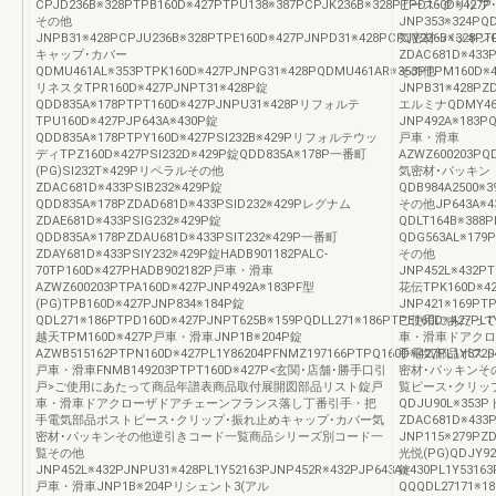
CPJD236B※328PTPB160D※427PTPU138※387PCPJK236B※328PTPD160D※427P
ピース･クリップ
その他
JNP353※324PQ
JNPB31※428PCPJU236B※328PTPE160D※427PJNPD31※428PCPJY236B※328PT
気密材･パッキンQD
キャップ･カバー
ZDAC681D※433
QDMU461AL※353PTPK160D※427PJNPG31※428PQDMU461AR※353PTPM160D※4
その他
リネスタTPR160D※427PJNPT31※428P錠
JNPB31※428PZ
QDD835A※178PTPT160D※427PJNPU31※428Pリフォルテ
エルミナQDMY461
TPU160D※427PJP643A※430P錠
JNP492A※183P
QDD835A※178PTPY160D※427PSI232B※429Pリフォルテウッ
戸車・滑車
ディTPZ160D※427PSI232D※429P錠QDD835A※178P一番町
AZWZ600203PQ
(PG)SI232T※429Pリペラルその他
気密材･パッキン
ZDAC681D※433PSIB232※429P錠
QDB984A2500※3
QDD835A※178PZDAD681D※433PSID232※429Pレグナム
その他JP643A※4
ZDAE681D※433PSIG232※429P錠
QDLT164B※388P
QDD835A※178PZDAU681D※433PSIT232※429P一番町
QDG563AL※179P
ZDAY681D※433PSIY232※429P錠HADB901182PALC-
その他
70TP160D※427PHADB902182P戸車・滑車
JNP452L※432P
AZWZ600203PTPA160D※427PJNP492A※183PF型
花伝TPK160D※42
(PG)TPB160D※427PJNP834※184P錠
JNP421※169PT
QDL271※186PTPD160D※427PJNPT625B※159PQDLL271※186PTPE160D※427PL1
ご使用にあたって
越天TPM160D※427P戸車・滑車JNP1B※204P錠
車・滑車ドアクロ
AZWB515162PTPN160D※427PL1Y86204PFNMZ197166PTPQ160D※427PL1Y8720
手電気部品ポスト
戸車・滑車FNMB149203PTPT160D※427P<玄関･店舗･勝手口引
密材･パッキンそ
戸>ご使用にあたって商品年譜表商品取付展開図部品リスト錠戸
覧ピース･クリップ
車・滑車ドアクローザドアチェーンフランス落し丁番引手・把
QDJU90L※353
手電気部品ポストピース･クリップ･振れ止めキャップ･カバー気
ZDAC681D※43
密材･パッキンその他逆引きコード一覧商品シリーズ別コード一
JNP115※279PZ
覧その他
光悦(PG)QDJY92
JNP452L※432PJNPU31※428PL1Y52163PJNP452R※432PJP643A※430PL1Y53163
錠
戸車・滑車JNP1B※204Pリシェント3(アル
QQQDL27171※18