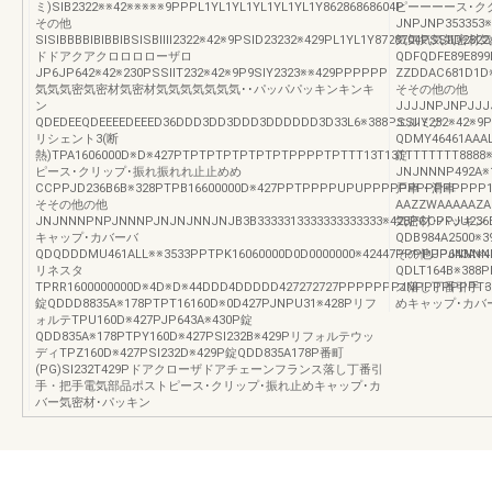
ミ)SIB2322※※42※※※※※9PPPL1YL1YL1YL1YL1YL1Y86286868604P
ピーーーース･ク
その他
JNPJNP353353
SISIBBBBIBIBBIBSISBIIII2322※42※9PSID23232※429PL1YL1Y8728704PSSIID23
気気気気気密材気
ドドアクアクロロロローザロ
QDFQDFE89E899
JP6JP642※42※230PSSIIT232※42※9P9SIY2323※※429PPPPPP
ZZDDAC681D1D
気気気密気密材気密材気気気気気気気･･パッパパッキンキンキ
そその他の他
ン
JJJJNPJNPJJJ
QDEDEEQDEEEEDEEED36DDD3DD3DDD3DDDDDD3D33L6※388PSSIIY232※42※9P9
エルミナ
リシェント3(断
QDMY46461AAA
熱)TPA1606000D※D※427PTPTPTPTPTPTPTPPPPTPTTT13T13TTTTTTTT8888※3
錠
ピース･クリップ･振れ振れれ止止めめ
JNJNNNP492A※
CCPPJD236B6B※328PTPB16600000D※427PPTPPPPUPUPPPPPPPPPPPPPP138
戸車・滑車
そその他の他
AAZZWAAAAAZA
JNJNNNPNPJNNNPJNJNJNNJNJB3B3333313333333333333※428PCCPPJU23
気密材･パッキン
キャップ･カバーバ
QDB984A2500※3
QDQDDDMU461ALL※※3533PPTPK16060000D0D0000000※42447PPPPPPJNNNN
その他JP643A※4
リネスタ
QDLT164B※3
TPRR1600000000D※4D※D※44DDD4DDDDD427272727PPPPPPPJNPPPPPPPT3
ス落し丁番引手・
錠QDDD8835A※178PTPT16160D※0D427PJNPU31※428Pリフ
めキャップ･カバ
ォルテTPU160D※427PJP643A※430P錠
QDD835A※178PTPY160D※427PSI232B※429Pリフォルテウッ
ディTPZ160D※427PSI232D※429P錠QDD835A178P番町
(PG)SI232T429Pドアクローザドアチェーンフランス落し丁番引
手・把手電気部品ポストピース･クリップ･振れ止めキャップ･カ
バー気密材･パッキン