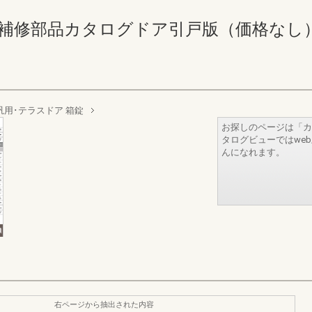
修部品カタログドア引戸版（価格なし） 32-3
汎用･テラスドア 箱錠
お探しのページは「カ
タログビューではwe
んになれます。
右ページから抽出された内容