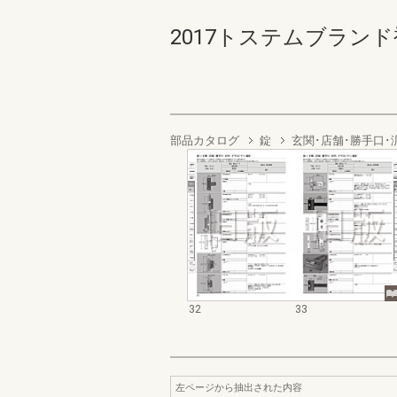
2017トステムブランド補
部品カタログ
錠
玄関･店舗･勝手口･
32
33
左ページから抽出された内容