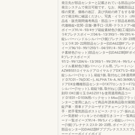
発注先が部品センターと記載されている部品はOns
発注システムで発注可能です。なお、掲載部品は
様の変更、価格の改訂、及び供給の終了をする場
ので発注時に確認ください。写真・イラスト（外
品名・販売期間備考商品・部品コード部品名称部
代価格錠<玄関･店舗･勝手口･汎用･テラスドア>箱錠3
ボイーズ91/4∼93/4サブ箱錠素材色(1個)工場[QD
ラRプレナスボイーズ04/6∼13/393/1∼99/291/
錠レバーハンドルシルバー(1個)プレナス:20･23
リエラR:20･22用部品センター[QDA622]BFプ
イーズ96/10∼99/1293/1∼04/591/4∼93/4
チ素材色(1セット)部品センター[QDA623B]BF
Rプレナスボイーズ
97/2∼99/1204/6∼13/393/1∼99/291/4∼9
ンドル素材色(1個)バーハンドル用､プレートハ
AZWB551ロイヤルドアロイヤルドアDX71/2∼83/9
錠シルバー(1セット)､箱錠1個､取付ねじ2本適用
ド:D7C01∼76(D3C∼)､ALPHA:TA−A､NO.369
ドアDX全機種部品センターD1X77ロンカラーF72/
シルバー(1セット)､箱錠1個､取付ねじ(皿木ねじ3.8
刻印:OKC握り玉:DASZ011を使用適用商品コー
ド:D1E01∼D1E06用バックセット64㎜(旧)フ
ンターご使用にあたって商品年譜表商品取付展開
錠戸車・滑車ドアクローザドアチェーンフランス
手・把手電気部品ポストピース･クリップ･振れ止
バー気密材･パッキンその他逆引きコード一覧商
ード一覧ボイーズ91/4∼99/5メイン箱錠レバー
ー(1個)プレナナス:2ス0･20･23用､ボイーズ･クリエ
部品センター[QDA622]BFプププレナスススス
ーーイーーボイイイボイズ