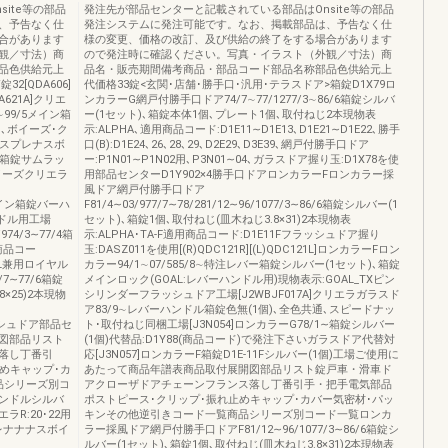
ite等の部品
発注先が部品センターと記載されている部品はOnsite等の部品
、予告なく仕
発注システムに発注可能です。なお、掲載部品は、予告なく仕
合があります
様の変更、価格の改訂、及び供給の終了をする場合があります
観／寸法）商
ので発注時に確認ください。写真・イラスト（外観／寸法）商
品色供給元上
品名・販売期間備考商品・部品コード部品名称部品色供給元上
2[QDA606]
代価格33錠<玄関･店舗･勝手口･汎用･テラスドア>箱錠D1X79ロ
A621A]クリエ
ンカラーG網戸付勝手口ドア74/7∼77/1277/3∼86/6箱錠シルバ
4∼99/5メイン箱
ー(1セット)､箱錠本体1個､プレート1個､取付ねじ2本現物表
用､ボイーズ･ク
示:ALPHA､適用商品コード:D1E11∼D1E13､D1E21∼D1E22､勝手
レナスプレナスボ
口(B):D1E24､26､28､29､D2E29､D3E39､網戸付勝手口ドア
メイン箱錠サムラッ
ー:P1N01∼P1N02用､P3N01∼04､ガラスドア握り玉:D1X78を使
ボイーズクリエラ
用部品センターD1Y902×4勝手口ドアロンカラーFロンカラー採
風ドア網戸付勝手口ドア
9/5メイン箱錠バーハ
F81/4∼03/977/7∼78/281/12∼96/1077/3∼86/6箱錠シルバー(1
ンドル用工場
セット)､箱錠1個､取付ねじ(皿木ねじ3.8×31)2本現物表
74/3∼77/4箱
示:ALPHA･TA-F適用商品コード:D1E11Fフラッシュドア握り
商品コー
玉:DASZ011を使用[(R)QDC121R][(L)QDC121L]ロンカラーFロン
0R/L兼用ロイヤル
カラー94/1∼07/585/8∼特注レバー箱錠シルバー(1セット)､箱錠
7∼77/6箱錠
メインロック(GOAL:レバーハンドル用)現物表示:GOAL_TXピン
×25)2本現物
シリンダーフラッシュドア工場[J2WBJF017A]クリエラガラスド
ア83/9∼レバーハンドル箱錠色無(1個)､全色共通､スピードナッ
ラッシュドア部品セ
ト･取付ねじ同梱工場[J3N054]ロンカラーG78/1∼箱錠シルバー
図部品リスト
(1個)代替品:D1Y88(商品コード)で発注下さいガラスドア代替対
落し丁番引
応[J3N057]ロンカラーF箱錠D1E-11Fシルバー(1個)工場ご使用に
めキャップ･カ
あたって商品年譜表商品取付展開図部品リスト錠戸車・滑車ド
品シリーズ別コ
アクローザドアチェーンフランス落し丁番引手・把手電気部品
ハンドルシルバ
ポストピース･クリップ･振れ止めキャップ･カバー気密材･パッ
ラR:20･22用
キンその他逆引きコード一覧商品シリーズ別コード一覧ロンカ
プレナナナスボイ
ラー採風ドア網戸付勝手口ドアF81/12∼96/1077/3∼86/6箱錠シ
ルバー(1セット)､箱錠1個､取付ねじ(皿木ねじ3.8×31)2本現物表