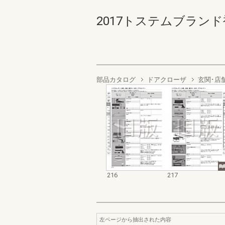
2017トステムブランド補
部品カタログ
ドアクローザ
玄関･店
216
217
左ページから抽出された内容