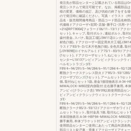
発注先が部品センターと記載されている部品はOns
発注システムで発注可能です。なお、掲載部品は
様の変更、価格の改訂、及び供給の終了をする場
ので発注時に確認ください。写真・イラスト（外
品名・販売期間備考商品・部品コード部品名称部
代価格ドアクローザ<玄関･店舗･勝手口･汎用･テ
>216[IRPT800A]フォラード06/11∼13/1ドア
セット)､キャップ､取付ボルト､連結ボルト､取付
歯付座金､スパナ､取説工場[J3W112]ロンカラーD/
材色(1個)､ドアクローザー固定用木片工場[J3W1
ラスドア83/9∼D/C木片色無(1個)､全色共通､
[J3Y809B]ロイヤルアルミドア75/1∼83/9ド
(1セット)､ドアクローザセット1､ねじセット1､
センターL1X13アンビィアンビィクラシックウ
ベルモントラゴンダE･
F89/4∼94/291/5∼94/284/6∼91/1284/4∼92/12
断熱クラークステンレス防火ドア85/3∼93/1285/1
クローザブロンズ(1セット)､アームセット1セット
個､取付ねじセット1袋､座金1個現物表示:A-34･HB
MIWALOCK･M802室内側取付:左右勝手兼用､
アンビィ(クラシック含):'89/09以前使用部品セン
ビィアンビィクラシックウィコットクラークベル
ダE･
F89/4∼94/291/5∼94/284/6∼91/1284/4∼92/12
断熱クラーク85/3∼93/12ドアクローザホワイト(
ムセット:1セット､取付金具:1個､取付ねじセット
本体現物表示:A-34･HBP84･MIWALOCK･M80
勝手兼用､本体ブラケット付アンビィ(クラシック含):
使用部品センターご使用にあたって商品年譜表商
部品リスト錠戸車・滑車ドアクローザドアチェー