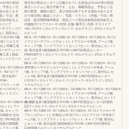
ite等の部品
発注先が部品センターと記載されている部品はOnsite等の部品
、予告なく仕
発注システムに発注可能です。なお、掲載部品は、予告なく仕
合があります
様の変更、価格の改訂、及び供給の終了をする場合があります
観／寸法）商
ので発注時に確認ください。写真・イラスト（外観／寸法）商
品色供給元上
品名・販売期間備考商品・部品コード部品名称部品色供給元上
ラスドア
代価格217ドアクローザ<玄関･店舗･勝手口･汎用･テラスドア
クローザブラック(1
>BLL1X15ヴィガルドヴィガルドラ･ポルテラゴンダGロイヤルア
ねじ､固定ねじ､
ルビック
C木片NO.5素
88/4∼91/1288/10∼91/1288/10∼91/1285/4∼91/1283/4∼91/12
40]クリエラガ
ドアクローザブラック(1セット)､ドアクローザ本体､アーム1個､
取付ねじ同梱工場
キャップ1個､リングブラケットセット1セット､取付ねじセット1
アクローザアンバー
袋､取付金具1個現物表示:RYOBI･LIMITED部品センター
調整工具１部品
FNMS007ヴィガルドヴィガルドラ･ポルテラゴンダGロイヤルア
ィコットクラーク
ルビック
88/4∼91/1288/10∼91/1288/10∼91/1285/4∼91/1283/4∼91/12
83/4∼91/1285/4∼91/12
ドアクローザステンカラー(1セット)､ドアクローザ本体､アーム
∼93/12ドア
1個､キャップ1個､リングブラケットセット1セット､取付ねじセ
､取付金具1
ット1袋､取付金具1個現物表示:RYOBI･LIMITED部品センター
P84･
L1X16ヴィガルドヴィガルドパリカラーラ･ポルテラゴンダGロ
本体ブラケット付
イヤルアルビック
ターL1X14アン
88/4∼91/1288/10∼91/1268/6∼70/588/10∼91/1285/4∼91/1283/4∼91/
モントラゴン
ドアクローザホワイト(1セット)､ドアクローザ本体､アーム1個､
キャップ1個､リングブラケットセット1セット､取付ねじセット1
83/4∼91/1285/4∼91/12
袋､取付金具1個現物表示:RYOBI･LIMITED部品センター[代替対
1セット)､アー
応]ヴィガルドラ･ポルテラゴンダGロイヤルアルビック
1袋､キャップ､
88/4∼91/1288/10∼91/1285/4∼91/1283/4∼91/12ドアクローザ
2室内側取付:左右
ブロンズ(1セット)､代替品:L1X15(ブロンズ)ドアクローザ本体ア
'89/09以前
ーム1個､リングブラケットセット1セット､キャップ1個､取付ね
品取付展開図
じセット1袋､取付金具1個現物表示:RYOBI･LIMITED代替対応
ンフランス落
[J3N935]ベルモントロイヤルアルビック