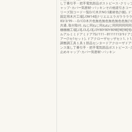
し丁番引手・把手電気部品ポストピース･クリッ
ャップ･カバー気密材･パッキンその他逆引きコ
リーズ別コード一覧D/C木片NO.5素材色(1個)､
固定用木片工場[J3W140]クリエエエラガラララ
83/3/99∼∼D/CD木片色無色無色無色無色色無(
共通､取付取付､ねじ同ねじ同ねねじ同同同同同
梱梱梱工場[J3[J3J[J3[J3Y80Y80Y809B]9B]9
ルアルミミドアミドア75//111∼81111113/9
アー(1セ1セット)､ドアクローザセッザセト1､ト1
調整調工具１具１部品センタードアクローザドア
ンス落し丁番引手・把手電気部品ポストピース･
止めキャップ･カバー気密材･パッキン