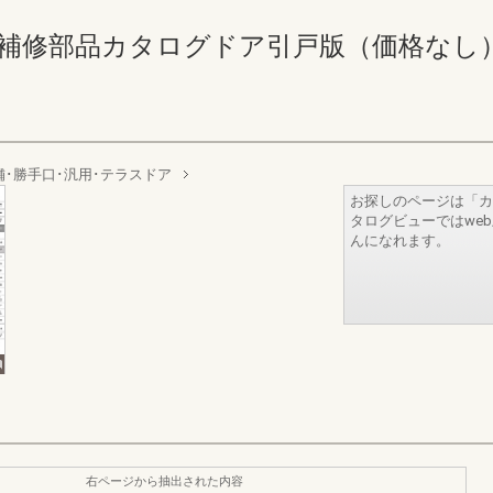
修部品カタログドア引戸版（価格なし） 216-2
舗･勝手口･汎用･テラスドア
お探しのページは「カ
タログビューではwe
んになれます。
右ページから抽出された内容