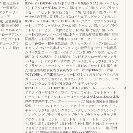
プ･振れ止めキ
83/4∼91/1283/4∼91/12ドアクローザ裏板NO.5Aシルバー(1セッ
ード一覧商品シ
ト)､ドアクローザ本体:アーム1個､キャップ:1個､リングブラケッ
ドアクローザー
トセット:1セット､取付ねじセット:1袋､取付金具:1個､スペーサ
ラスドア
ー1枚供給不可L1X15ラゴンダGロイヤルアルビックヴィガルド
1個)､全色共通色
85/8∼91/983/4∼91/1288/10∼91/9ドアクローザブロンズ(1セ
同同同同同同梱
ット)､ドアクローザ本体:アーム1個､キャップ:1個､リングブラケ
B]9]ロイヤルルアル
ットセット:1セット､取付ねじセット:1袋､取付金具:1個､スペー
ドアクローザアンバ
サー1枚部品センターご使用にあたって商品年譜表商品取付展開
､ねじセット1､
図部品リスト錠戸車・滑車ドアクローザドアチェーンフランス
チェーンフラ
落し丁番引手・把手電気部品ポストピース･クリップ･振れ止め
クリップ･振れ
キャップ･カバー気密材･パッキンその他逆引きコード一覧商品
シリーズ別コード一覧ラ･ポルテラゴンダGロイヤルアルビック
88/10∼91/1285/4∼91/1283/4∼91/12ドアクローザステンカラ
ー(1セット)､ドアクローザ本体､アーム1個､キャップ1個､リング
グブラケブットセットット1セット､取付ねじセット1袋､取付金
具1個現物表物表表表表表表表示:R示:R示:R示:RRR示:RR示示
YOBYOBI･LIMITED部品センターL1X16ヴィガガガルドヴィガガ
ガルドパリカカリカカパリカリカパリカラーーラ･ポラルテラゴ
ンラゴンラゴンラダGダGダGロイヤルアルビック
88//4∼4∼∼∼91/1288//10100∼091/1268//6∼6∼∼∼70/588//10∼10∼0009
ドアクドローザホワイホワイホワイホワイホホワイトトトトト
(1セット)､ドアドアクロロローロークザ本体ザ本体本本体体体体
体体体体体体体､アー､アーーーーーーム1個個個個個個個個個個
個個､キャ､キャ､キャキャ､､キャャ､キャャャャキャャャ､キャ､
キャャャップ1個､個リングリンリングリリンンンググリンング
リングリングブラケブラケケケブラケケブラケケケブラケブラ
ケケケットセトセットト1セットセットセットトトトセットトト
ト､取付､取付､取付付付､取付付付付付付､取付付付ねじセセセセ
セセセセセセセセセセセット1ッット1ット1ット1ット1袋､取付
金具付金1個現物表現物表物R示:RRYYYYOBYYYYI･