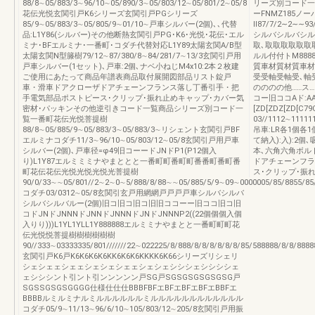
88/8∼05/883/3∼96/10∼05/890/3∼05/803/12∼05/801/2∼05/8
リーズ別コード一
花伝光悦玄関引戸K6シリーズ玄関引戸PGシリーズ
ーFNMZ185ノ
85/9∼05/883/3∼05/805/9∼01/10∼戸車シルバー(2個)､､代替
Ⅱ87/7/2∼2∼∼
品:L1Y86(シルバー)その他断熱玄関引戸PG･K6･光悦･花伝･エル
シルバシルバシルバ
ミナ･BFエルミナ･一番町･コダチ代替対応L1Y89太陽玄関A/B型
取､取取取取取取
太陽玄関N型籐樹79/12∼87/380/8∼84/281/7∼13/3玄関引戸用
ルル付付トM888888x
戸車シルバー(1セット)､戸車:2個､ナベ小ねじM4x10:2本２枚建
質車材質材質車材
ご使用にあたって商品年譜表商品取付展開図部品リスト錠戸
受受軸受軸受､軸
車・滑車ドアクローザドアチェーンフランス落し丁番引手・把
のののの他……ス
手電気部品ポストピース･クリップ･振れ止めキャップ･カバー気
コー旧ココAド:AA
密材･パッキンその他逆引きコード一覧商品シリーズ別コード一
[ZD[ZDZ[ZD[
覧一番町花伝光悦菩提樹
03//1112∼11
88/8∼05/885/9∼05/883/3∼05/883/3∼リシェント玄関引戸BF
吊車:LR各1個各
エルミナコダチ11/3∼96/10∼05/803/12∼05/8玄関引戸用戸車
て納入):入):2個
シルバー(2個)､戸車径=φ49旧コーードJNドP1(P12個入
本､六角六角ボルト
り)L1Y87エルミミミナやまととと一番町町番町町番番町番町番
ドアチェーンフラ
町花伝花伝光悦光悦光悦光菩提樹
ス･クリップ･振
90/0/33∼∼05/801//2∼2∼0∼5/888/8/88∼∼05/885/5/9∼09∼0000005/85/8855/8
コダチ03/0312∼05/8玄関引玄戸用網網戸戸戸戸車シルバシルバ
シルバシルバルー(2個)旧コ旧コ旧コ旧旧ココーー旧ココ旧コ旧
コドJNドJNNNドJNNドJNNNドJNドJNNNP2((22個個個入個
入りり)))L1YL1YLL1Y888888エルミミナやまとと一番町町町花
伝光悦悦菩提樹樹樹樹樹樹
90//333∼03333335/801///////22∼022225/8/888/8/8/8/8/8/8/85/588888/8/8/
玄関引戸K6戸K6K6K6K6KK6K6K6KKKK6K66シリーズリシェリ
シェシェェシェェシェシェシェェシェシェシシシェシシシシェ
ェシシシント引ント引ンンンンン戸SG戸SGSGSGSGSGSG戸
SGSSGSGSGGGG仕様仕仕仕BBBFBFエBFエBFエBFエBBFエ
BBBBルミルミナルミルルルルルルミルルルルルルルルルルルル
コダチ05/9∼11/13∼96/6/10∼105/803/12∼205/8玄関引戸用振