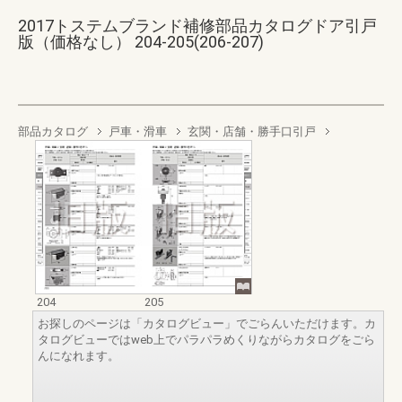
2017トステムブランド補修部品カタログドア引戸
版（価格なし） 204-205(206-207)
部品カタログ
戸車・滑車
玄関・店舗・勝手口引戸
204
205
お探しのページは「カタログビュー」でごらんいただけます。カ
タログビューではweb上でパラパラめくりながらカタログをごら
んになれます。