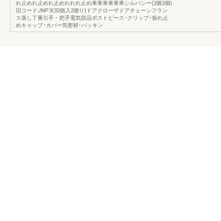
れ止めれ止めれ止めれれれ止め車車車車車車シルバシー(2個2個)
旧コードJNP3(32個入2個り)ドアクローザドアチェーンフラン
ス落し丁番引手・把手電気部品ポストピース･クリップ･振れ止
めキャップ･カバー気密材･パッキン