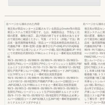
左ページから抽出された内容
右ページから抽出
発注先が部品センターと記載されている部品はOnsite等の部品
発注先が部品セン
発注システムで発注可能です。なお、掲載部品は、予告なく仕
発注システムに発
様の変更、価格の改訂、及び供給の終了をする場合があります
様の変更、価格の
ので発注時に確認ください。写真・イラスト（外観／寸法）商
ので発注時に確認
品名・販売期間備考商品・部品コード部品名称部品色供給元上
品名・販売期間備
代価格戸車・滑車<玄関･店舗･勝手口引戸>204[JPU101A]寿福
代価格205戸車・滑
78/12∼83/12上桟フレ止メアンバー(1個)､現行商品藤樹JP−910
80/8∼91/12
にて代替対応代替対応L1Y86エルミナやまと一番町花伝光悦菩提
ーバス87/2∼9
樹
FNMZ185ノーバス
90/3∼05/801/2∼05/888/8∼05/885/9∼05/883/3∼05/883/3∼
型シルバー(1セット
玄関引戸K6シリーズ玄関引戸PGシリーズリシェント玄関引戸BF
軸受…樹脂､その他
エルミナコダチ05/9∼01/10∼11/3∼96/10∼05/803/12∼05/8玄
[ZDC795]エス
関引戸用戸車シルバー(2個)､戸車径=φ49旧コードJNP1(2個入
ト)､吊車:LR各
り)L1Y87エルミナやまと一番町花伝光悦菩提樹
吸着板:1個､トラス
90/3∼05/801/2∼05/888/8∼05/885/9∼05/883/3∼05/883/3∼
付説明書:1枚工場[(R
コダチ03/12∼05/8玄関引戸用網戸戸車シルバー(2個)旧コード
吊車セットシルバー
JNP2(2個入り)L1Y88エルミナやまと一番町花伝光悦菩提樹
はL1個)､取付
90/3∼05/801/2∼05/888/8∼05/885/9∼05/883/3∼05/883/3∼
合がRです部品セン
玄関引戸K6シリーズリシェント引戸SG仕様BFエルミナコダチ
戸車シルバー(1
05/9∼11/3∼96/10∼05/803/12∼05/8玄関引戸用振れ止め車シ
部品リスト錠戸車
ルバー(2個)旧コードJNP3(2個入り)[JNP1B]一番町菩提樹BFエ
し丁番引手・把手
ルミナエルミナコダチやまと
ャップ･カバー気