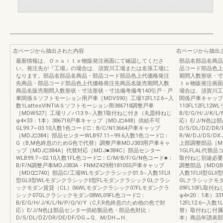
左ページから抽出された内容
右ページから抽出
最新情報は、Ｏｎｓｉｔｅ物販発注画面にて確認してくださ
部品名部品名商品
い。発注先が『工場』の場合は、須賀川工場または名張工場に
品コード部品色上
なります。部品名部品名商品・部品コード部品色上代価格発注
期間入数形状・寸
先商品・部品コード部品色上代価格発注先商品名販売期間入数
ｔｅ物販発注画面
商品名販売期間入数形状・寸法形状・寸法備考備考140引戸・戸
場合は、須賀川工
車関係Ｓソフトモーション用戸車［MDV590］工場12FL12.6∼入
関係戸車キャップ［M
数1LatteoVINTIAＳソフトモーション用386718調整戸車
110FL12FL12W
［MDW527］工場リノバ13.9∼入数1取付ねじ付き（丸皿特ねじ
B/E/G/H/J/K
φ4×33：1本）386718戸車キャップ［MDJ□448］供給不可
応）E/J/N色
GL99.7∼03.10入数1色コード□：B/C/N13664戸車キャップ
D/S/DL/DZ/D
［MDJ□384］部品センターWLB97.11∼99.6入数1色コード□：
R/W/DJ/DS/D
G（B,M色終息のためG色で代替）調整戸車MDJ383用戸車キャ
上部調整部品［MDJ
ップ［MDJ□384A］代替対応［MDJ■384C］部品センター
1GLFLAL代替品
WLB99.7∼02.10入数1FL色コード□：C/M/B/F/G/N色コード■：
取付ねじ別途必要（
B/F/N調整戸車MDJ383A・FNMZ429用181055戸車キャップ
調整部品［MDQB7
［MDQ□740］部品C/工場WLモダンクラシック01.5∼入数1FLⅡ
入数1FLⅡ型GL
型GLⅡ型WLモダンクラシックⅡ型FLモダンクラシックGLクラシ
GLクラシックモダ
ックモダン賃貸（CL）06WLモダンクラシック07FLモダンクラ
09FL10FL取付
シック07GLクラシックモダン08WL09FL色コード□：
φ4×20：1本）3
B/E/G/H/J/K/L/N/P/Q/V/Y（C,F,R色終息のため他の色で対
12FL12.6∼入数
応）E/J/N色は部品センター供給製品色・部品色対比：
替）取付ねじ付属（
D/S/DL/DZ/DR/DE/DF/DG→Q、M/DH→H、
本）商品年譜表部