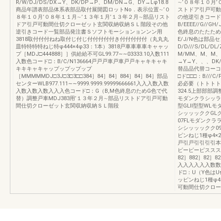
R/W/DJ/DS/DX→Y、DK/DP→P、DM/DN→G、DY→Lφ18.8
∼’０８年１０月
商品年譜表部品体系表部品取付展開図ロットNo．表示位置∼’０
ストドア引戸可動
８年１０月’０８年１１月∼’１３年１月’１３年２月∼部品リスト
の他逆引きコード一
ドア引戸可動間仕切クローゼット玄関収納収納ＳＬ階段その他
B/EEEE//G//GH/
逆引きコード一覧部品発注書Ｓソフトモーションョンンン用
色終息のたたため
3818取付付付ねね取付じ付じ付付付付付き付付付付付（丸丸丸
E/J/N色は部
皿特特特特ねじ特φ444×4φ33：1本）3818戸車車車車キャャッ
D/D///S/DL/D
プ［MDJ□444888］］供給給不可GL99.77∼∼03333.10入数111
M/MM、M、M、M
入数色コード□：B/C/N136664戸戸戸車戸車戸戸キャキキャキ
→Y→Y、、、DK
キキキャキャップップップップ
替品品代替コーコ
［MMMMMDJ□3J□3□3□□384］84］84］884］84］84］部品
□ド□□□：B///
センターWLB977.111∼∼9999.9999.99999666661入入入数入数
必必要（トトトト
入数入数入数入入入色コード□：G（B,M色終息のためG色で代
324.5上部部部調
替）調整戸車MDJ383用’１３年２月∼部品リストドア引戸可動
モダンクラシッラッッ
間仕切クローゼット玄関収納収納ＳＬ階段
型GLⅡ型型WL
シッッッククGL
07FLモダンク
シシッッックク09
ピンねじ1種φ4×2
戸引戸引引引引本
ピーピーピスススス［
82］882］82］8
入入入入入入数数数数
ド□：U（Y色はU
ッピンねじ1種φ4
可動間仕切クロー