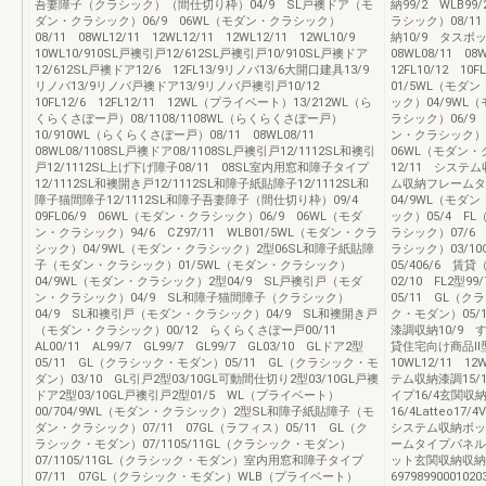
吾妻障子（クラシック）（間仕切り枠）04/9 SL戸襖ドア（モ
納99/2 WLB99
ダン・クラシック）06/9 06WL（モダン・クラシック）
ラシック）08/11
08/11 08WL12/11 12WL12/11 12WL12/11 12WL10/9
納10/9 タスボック
10WL10/910SL戸襖引戸12/612SL戸襖引戸10/910SL戸襖ドア
08WL08/11 08W
12/612SL戸襖ドア12/6 12FL13/9リノバ13/6大開口建具13/9
12FL10/12 
リノバ13/9リノバ戸襖ドア13/9リノバ戸襖引戸10/12
01/5WL（モダ
10FL12/6 12FL12/11 12WL（プライベート）13/212WL（ら
ック）04/9WL
くらくさぽー戸）08/1108/1108WL（らくらくさぽー戸）
ラシック）06/9
10/910WL（らくらくさぽー戸）08/11 08WL08/11
ン・クラシック）2
08WL08/1108SL戸襖ドア08/1108SL戸襖引戸12/1112SL和襖引
06WL（モダン
戸12/1112SL上げ下げ障子08/11 08SL室内用窓和障子タイプ
12/11 システ
12/1112SL和襖開き戸12/1112SL和障子紙貼障子12/1112SL和
ム収納フレームタ
障子猫間障子12/1112SL和障子吾妻障子（間仕切り枠）09/4
04/9WL（モダ
09FL06/9 06WL（モダン・クラシック）06/9 06WL（モダ
ック）05/4 F
ン・クラシック）94/6 CZ97/11 WLB01/5WL（モダン・クラ
ラシック）07/6
シック）04/9WL（モダン・クラシック）2型06SL和障子紙貼障
ラシック）03/1
子（モダン・クラシック）01/5WL（モダン・クラシック）
05/406/6 賃貸
04/9WL（モダン・クラシック）2型04/9 SL戸襖引戸（モダ
02/10 FL2型9
ン・クラシック）04/9 SL和障子猫間障子（クラシック）
05/11 GL（ク
04/9 SL和襖引戸（モダン・クラシック）04/9 SL和襖開き戸
ク・モダン）05/
（モダン・クラシック）00/12 らくらくさぽー戸00/11
漆調収納10/9 
AL00/11 AL99/7 GL99/7 GL99/7 GL03/10 GLドア2型
貸住宅向け商品Ⅱ型1
05/11 GL（クラシック・モダン）05/11 GL（クラシック・モ
10WL12/11 12
ダン）03/10 GL引戸2型03/10GL可動間仕切り2型03/10GL戸襖
テム収納漆調15/
ドア2型03/10GL戸襖引戸2型01/5 WL（プライベート）
イプ16/4玄関収
00/704/9WL（モダン・クラシック）2型SL和障子紙貼障子（モ
16/4Latteo17/4
ダン・クラシック）07/11 07GL（ラフィス）05/11 GL（ク
システム収納ボッ
ラシック・モダン）07/1105/11GL（クラシック・モダン）
ームタイプパネル
07/1105/11GL（クラシック・モダン）室内用窓和障子タイプ
ット玄関収納収納
07/11 07GL（クラシック・モダン）WLB（プライベート）
69798990001