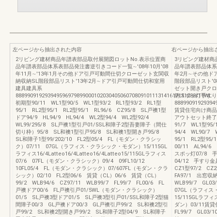
左ページから抽出された内容
右ページから抽出
2リビング建材商品年譜表部品取付展開図ロットNo.表示位置商
3リビング建材商
品年譜表部品体系表部品発注書逆引きコード一覧∼'08年10月'08
品年譜表部品体系表
年11月∼'13年1月その他ドア引戸可動間仕切クローゼット玄関収
年2月∼その他ド
納収納SL階段部品リスト'13年2月∼ドア引戸可動間仕切和室用
階段部品リスト'0
建具建具系
ゼット開き戸クロ
88899091929394959697989900010203040506070809101113141617151288/11WL
納スポッ灯手すり
初期型90/11 WL1型90/5 WL1型93/2 RL1型93/2 RL1型
88899091929394
95/1 RL2型95/1 RL2型95/1 RL96/6 CZ95/8 SL戸襖1型
賃貸住宅向け商品Ⅱ
ドア94/9 HL94/9 HL94/4 WL2型94/4 WL2型92/4
アウトセット終了商品
WL99/295/8 SL戸襖1型引戸01/5SL和障子2型吾妻障子（間仕
91/7 WL1型95
切り枠）95/8 SL和襖1型引戸95/8 SL和襖1型開き戸95/8
94/4 WL90/
SL和障子1型99/202/10 FL2型05/4 FL（モダン・クラシッ
95/1 RL2型9
ク）07/11 07GL（ラフィス・クラシック・モダン）15/115GL
00/11 AL94/6
ラフィス16/4Latteo16/4Latteo16/4Latteo15/115GLラフィス
スポッ灯07/8 手
07/6 07FL（モダン・クラシック）09/4 09FL10/12
04/12 手すり金具
10FL05/4 FL（モダン・クラシック）07/607FL（モダン・クラ
CZ1型97/2 C
シック）02/10 FL2型06/6 賃貸（CL）06/6 賃貸（CL）
FA97/1 出窓収
99/2 WLB94/6 CZ97/11 WLB99/7 FL99/7 FL00/6 FL
WLB99/7 GL0
戸襖ドア00/6 FL戸襖引戸01/5WL（モダン・クラシック）
07GL（ラフィス
01/5 SL戸襖3型ドア01/5 SL戸襖3型引戸01/5SL和障子2型猫
15/115GLラフ
間障子00/3 GL戸襖ドア00/3 GL戸襖引戸99/2 SL和襖2型引
ダン）03/11賃貸
戸99/2 SL和襖2型開き戸99/2 SL和障子2型04/9 SL和障子
FL99/7 GL0