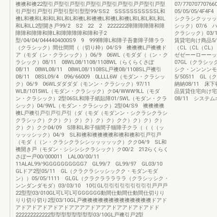
襖襖和襖22型引戸型引戸型引戸型引戸型引戸型引戸戸型引戸型
07/77070770
引戸型引戸型引戸型引型引型型99/SS2 SSSSSSSSSSSL和
05/05/05/4
襖L和襖和L和和L和L和L和襖L和襖襖L和襖L和襖L和L和L和L和L
シクラシクッッック
和L和LL2型開き戸99/2 S2 22 2 2222222障障障障障和障
シック）07/6 
障障和障障和障L和障障障障和障和子2
クラシック）03/
型/04/04/0444404000S9 9 999障障L和障子吾妻障子障ララ
賃貸宅向け商品5/0
（クラシック）間仕間間（（切り枠）04/S9 襖襖襖L戸襖襖ド
（CL（CL（CL）
ア（モダ（ン・クラシック））06/9 06WL（モダダ（（ン・ク
ゼゼーーローーットト
ラシック）08/11 08WL08/1108/1108WL（らくらくさぽ
07GL（クラシッ
08/11 08WL08/11 08WL08/1108SL戸襖08/1108SL戸襖引
シク・ンンンンモダ
08/11 08SL09/4 096/66009 0LLLL6W（モダン・クラシッ
5/50511 GL
ク）06/9 06WLダダダダ（モンン・クラシック）97/11
納納08/11 
WLB/1015WL（モダン・クラシック）ク04/WWW9LL（モダ
品賃貸住宅向け宅
ン・クラシック）2型06SL和障子紙貼障01/5WL（モダン・クラ
08/11 シス
シック）04/9WL（モダン・クラシック）2型04/S9 襖襖襖襖
襖L戸襖引戸引戸引戸引（ダ（モダ（モダンン・シクラシクラシ
クラシック）クク）ク）ク）ク）ク）ク）クク）ク）ク）ク）
ク）ク）クク04/09 S障和L和子猫間子猫障子クラ（（（（ッ
ッッッシック）04/9 SL和襖和襖襖襖襖和襖和襖和引戸引戸
（モダ（（ン・クラシクラシシッッッッック）クク04/9 SL和
襖開き戸（モダン・シシシシクラシック）ク00/2 212らくらく
さぽー戸00/000011 LAL00/00/11
11ALAL99/9GGGGGGGGGG7 GL99/7 GL99/97 GL03/10
GLドア2型05/11 GL（クラクラシッシックク・モダンモダ
ン））05/05/1111 GLGL（クラクラララララ（クラシッシク・
ンンダンダモダ）03/03/10 10引GL引引引引引引引引引戸戸戸
22型型03/010GL可L可L可GGGGGG動間仕動間仕動間仕切りり
りり切り切り2型03/10GL戸襖襖襖襖襖襖襖襖襖襖襖襖襖ドアド
アドアドアドアドアドアアアアドアアアドアアドアドアドド
222222222222型型型型型型型型03/10GL戸襖引戸2型