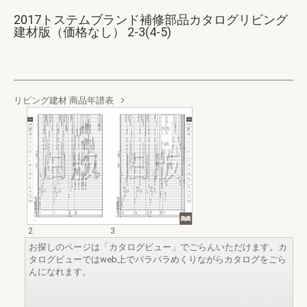
2017トステムブランド補修部品カタログリビング
建材版（価格なし） 2-3(4-5)
リビング建材 商品年譜表
2
3
お探しのページは「カタログビュー」でごらんいただけます。カ
タログビューではweb上でパラパラめくりながらカタログをごら
んになれます。