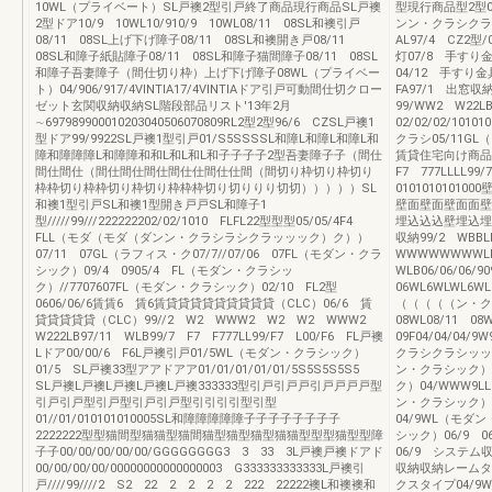
10WL（プライベート）SL戸襖2型引戸終了商品現行商品SL戸襖
型現行商品型2型01
2型ドア10/9 10WL10/910/9 10WL08/11 08SL和襖引戸
ンン・クラシクラ
08/11 08SL上げ下げ障子08/11 08SL和襖開き戸08/11
AL97/4 CZ2型/
08SL和障子紙貼障子08/11 08SL和障子猫間障子08/11 08SL
灯07/8 手すり金
和障子吾妻障子（間仕切り枠）上げ下げ障子08WL（プライベー
04/12 手すり金
ト）04/906/917/4VINTIA17/4VINTIAドア引戸可動間仕切クロー
FA97/1 出窓収
ゼット玄関収納収納SL階段部品リスト'13年2月
99/WW2 W22L
∼697989900010203040506070809RL2型2型96/6 CZSL戸襖1
02/02/02/101
型ドア99/9922SL戸襖1型引戸01/S5SSSSL和障L和障L和障L和
クラシ05/11G
障和障障障L和障障和和L和L和L和子子子子2型吾妻障子子（間仕
賃貸住宅向け商品05
間仕間仕（間仕間仕間仕間仕仕間仕仕間（間切り枠切り枠切り
F7 777LLLL99/7
枠枠切り枠枠切り枠切り枠枠枠切り切りりり切切）））））SL
010101010
和襖1型引戸SL和襖1型開き戸戸SL和障子1
壁面壁面壁面面壁
型/////99///222222202/02/1010 FLFL22型型型05/05/4F4
埋込込込壁埋込埋
FLL（モダ（モダ（ダンン・クラシラシクラッッック）ク））
収納99/2 WBBL
07/11 07GL（ラフィス・ク07/7//07/06 07FL（モダン・クラ
WWWWWWWWLBL
シック）09/4 0905/4 FL（モダン・クラシッ
WLB06/06/06/9
ク）//7707607FL（モダン・クラシック）02/10 FL2型
06WL6WLWL6W
0606/06/6賃賃6 賃6賃貸貸貸貸貸貸貸貸貸（CLC）06/6 賃
（（（（（ン・クラ
貸貸貸貸貸（CLC）99//2 W2 WWW2 W2 W2 WWW2
08WL08/11 08
W222LB97/11 WLB99/7 F7 F777LL99/F7 L00/F6 FL戸襖
09F04/04/0
Lドア00/00/6 F6L戸襖引戸01/5WL（モダン・クラシック）
クラシクラシッッッ
01/5 SL戸襖33型アアドアア01/01/01/01/01/5S5S5S5S5
ン・クラシック）ク
SL戸襖L戸襖L戸襖L戸襖L戸襖333333型引戸引戸戸引戸戸戸戸型
ク）04/WWW9
引戸引戸型引戸型引戸引戸型引引引引型引型
ン・クラシック）0
01//01/010101010005SL和障障障障障子子子子子子子子
04/9WL（モダ
2222222型型猫間型猫猫型猫間猫型猫型猫型猫猫型型型猫型型障
シック）06/9
子子00/00/00/00/00/GGGGGGGG3 3 33 3L戸襖戸襖ドアド
06/9 システム
00/00/00/00/00000000000000003 G333333333333L戸襖引
収納収納レームタ
戸////99////2 S2 22 2 2 2 2 222 22222襖L和襖襖和
クスタイプ04/9