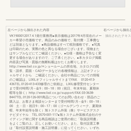
左ページから抽出された内容
右ページから抽出
VK1900012017.4.1発行業務用●表示価格は2017年4月現在のメー
抽出されたテキス
カー希望小売価格です。商品のみの価格で、取付費・工事費な
どは別途となります。●商品価格はすべて税別価格です。●写真
は印刷のため、実際の色と異なる場合がございます。現物また
はサンプルなどにてご確認ください。●仕様・価格は予告なく変
更する場合がありますので、ご了承ください。●本カタログ掲載
内容及び写真・図版の無断転載はかたくお断りします。
http://www.lixil.co.jp/※ショールームの所在地、カタログの閲
覧・請求、図面・CADデータなどの各種情報は、上記オフィシ
ャルサイトから ご確認ください。会社や商品についての情報
のご確認は、LIXILオフィシャルサイトまでFAX. 0120-413-
436TEL.0120-413-433修理のご依頼は、LIXIL修理受付センター
まで受付時間/月∼金9：00∼18：00（祝日、年末年始、夏期休
暇等を除く）http://www.lixil.co.jp/support/FAX.03-3638-
8447TEL.0120-126-001商品についてのお問い合わせ・部品のご
購入は、お客さま相談センターまで受付時間/月∼金9：00∼18：
00 土・日・祝日9：00∼17：00（ゴールデンウィーク、夏期休
暇、年末年始等を除く）旭トステム外装（株）サービスデスク
ナビダイヤル TEL.0570-001-117●旭トステム外装株式会社のサ
イディング材に関する商品相談はご使用の前に「取扱説明書」
をよくご覧の上、正しくお使いください。また、取付設置工事
は「取付設置説明書・施工説明書」に従ってください。いずれ