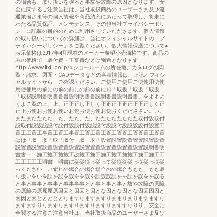
の場合も、取り扱いを誤ると事故や故障の原因となります。安
全に関するご注意当社は、当社取扱商品のユーザーさま及び流
通業者さま等の個人情報を商品納入にあたって取得し、将来に
わたる品質保証、メンテナンス、その他当社プライバシーポリ
シーに記載の目的のために利用させていただきます。個人情報
の取り扱いについての詳細は、当社オフィシャルサイトの「プ
ライバシーポリシー」をご覧ください。個人情報保護について●
表示価格は2017年4月現在のメーカー希望小売価格です。商品の
みの価格で、取付費・工事費などは別途となります。
http://www.lixil.co.jp/※ショールームの所在地、カタログの閲
覧・請求、図面・CADデータなどの各種情報は、上記オフィシ
ャルサイトから ご確認ください。ご使用ご使用ご使使用使使
用使使用の前にの前の前にの前の前に前「取扱「取扱「取扱
「取扱説明書明書書書説明明書書説明書書説明書書」をよよよ
くよご覧の上、上、正正正し正しく正正正正正正正正正しく正
正正お使おお使お使いお使お使お使お使おくだだささい。い。
またまたたたた、た、たた、た、たたたたたたたた取付設取付
設取付設設設設付設付設設付設設設付設設付設設設設付設置工
置工工置工事置工置工事置工置工置工置工置置工置置置工置置
はは「取「取「取「取付「取「取「設置説置説置置置説置説置
説置置説置説置説置置説置説置置置説置置説置置説置説明書明
書書・・施工施工施施工説施工施工施工施工施施工施工施工工
工工工工工明書」明書に従従従っ従って従従従従っ従従っ従従
っください。いずれの場合の場合場合のの場合ももも、もも取
り扱いをいを誤を誤を誤をを誤を誤誤誤誤をを誤を誤をを誤る
と事と事事と事事と事事事事とと事と事と事と故や故障の原障
の原障の原原原原因因と因因と因とな因とな因とな因因因因と
因因と因とととととりますりますますりままりまりますますり
ますますりりますりますりますりますりますすりりり。安全に
全関する注意ご注意当社は、当社取扱商品のユーザーさま及び