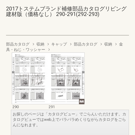
2017トステムブランド補修部品カタログリビング
建材版（価格なし） 290-291(292-293)
部品カタログ
収納
キャップ
部品カタログ
収納
金
具・ねじ・ワッシャー
290
291
お探しのページは「カタログビュー」でごらんいただけます。カ
タログビューではweb上でパラパラめくりながらカタログをごら
んになれます。