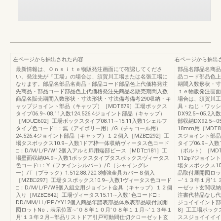
左ページから抽出された内容
右ページから抽出
最新情報は、Ｏｎｓｉｔｅ物販発注画面にて確認してくださ
部品名部品名商品
い。発注先が『工場』の場合は、須賀川工場または名張工場に
品コード部品色上
なります。部品名部品名商品・部品コード部品色上代価格発注
期間入数形状・寸
先商品・部品コード部品色上代価格発注先商品名販売期間入数
ｔｅ物販発注画面
商品名販売期間入数形状・寸法形状・寸法備考備考290収納・キ
場合は、須賀川工
ャップジョイント部品（キャップ）［MDT879］工場ボックス
具・ねじ・ワッシ
タイプ06.9∼08.11入数124.526.4ジョイント部品（キャップ）
DX92.5∼05.
［MDU□602］工場ボックスタイプ08.11∼15.11入数1シェルフ
部収納DX92.5
タイプ色コード□：無（アイボリー用）/G（チャコール用）
18mm用［MDT
24.526.4ジョイント部品（キャップ）１２個入［MZB□292］工
スジョイント部品
場タスボックス10.9∼入数1ドア枠一体収納ヴィータス色コード
タイプ06.9∼
□：D/M/L/P/W12個入アルミ扉用端部ピース［MDT□181］工
（ボルト）［MDT8
場壁面収納04.9∼入数1ボックスタイプタスボックスヴィータス
112φ7ジョイン
色コード□：Y（ファインシルバー）/C（シャイングレ
場タスボックス10
ー）/T（ブラック）1.512.88.720.3補強金具カバー８個入
品取付展開図ロッ
［MZB□297］工場タスボックス10.9∼入数1ヴィータス色コード
∼’１３年１月’
□：D/M/L/P/W8個入組立用ジョイント金具（キャップ）１２個
ーゼット玄関収納
入り［MZB□842］工場ヴィータス15.11∼入数1色コード□：
注書代替品なし代
DD/MM/LL/PP/YY12個入商品年譜表部品体系表部品取付展開
ジョイイイント部部
図ロットNo．表示位置∼’０８年１０月’０８年１１月∼’１３年１
8］工工場ボックス
月’１３年２月∼部品リストドア引戸可動間仕切クローゼット玄
ススジョイイイイ