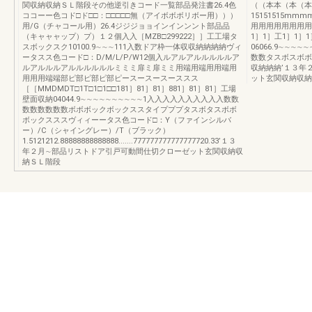
関収納収納ＳＬ階段その他逆引きコード一覧部品発注書26.4色
（（本本（本（本
ココーー色コド□ド□□：□□□□□無（アイボボボリボー用）））
15151515m
用/G（チャコール用）26.4ジジジョョインインンント部品品
用用用用用用用用用用
（キャャャップ）プ）１２個入入［MZB□299222］］工工場タ
1］1］工1］1
スボックスク10100.9∼∼∼111入数ドア枠一体収収納納納納ヴィ
06066.9∼∼
ータスス色コード□：D/M/L/P/W12個入ルアルアルルルルルア
数数タスボスボボ
ルアルルルアルルルルルルミミミ扉ミ扉ミミ用端用端用用端用
収納納納’１３年
用用用端端部ピ部ピ部ピ部ピースースースーススス
ット玄関収納収納
［［MMDMDT□1T□1□1□□181］81］81］881］81］81］工場
壁面収納04044.9∼∼∼∼∼∼∼∼∼∼1入入入入入入入入入入数数
数数数数数数ボボボックボックススタイプププタスボタスボボ
ボックスススヴィィーータス色コード□：Y（ファインシルバ
ー）/C（シャイングレー）/T（ブラック）
1.5121212.88888888888888.......777777777777777720.33’１３
年２月∼部品リストドア引戸可動間仕切クローゼット玄関収納収
納ＳＬ階段