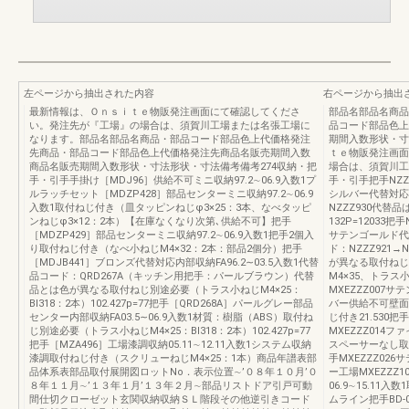
左ページから抽出された内容
右ページから抽出
最新情報は、Ｏｎｓｉｔｅ物販発注画面にて確認してくださ
部品名部品名商品
い。発注先が『工場』の場合は、須賀川工場または名張工場に
品コード部品色上
なります。部品名部品名商品・部品コード部品色上代価格発注
期間入数形状・寸
先商品・部品コード部品色上代価格発注先商品名販売期間入数
ｔｅ物販発注画面
商品名販売期間入数形状・寸法形状・寸法備考備考274収納・把
場合は、須賀川工
手・引手手掛け［MDJ96］供給不可ミニ収納97.2∼06.9入数1プ
手・引手把手NZZ
ルラッチセット［MDZP428］部品センターミニ収納97.2∼06.9
シルバー代替対応壁
入数1取付ねじ付き（皿タッピンねじφ3×25：3本、なべタッピ
NZZZ930代
ンねじφ3×12：2本）【在庫なくなり次第､供給不可】把手
132P=12033
［MDZP429］部品センターミニ収納97.2∼06.9入数1把手2個入
サテンゴールド代替
り取付ねじ付き（なべ小ねじM4×32：2本：部品2個分）把手
ド：NZZZ921→N
［MDJB441］ブロンズ代替対応内部収納FA96.2∼03.5入数1代替
が異なる取付ねじ
品コード：QRD267A（キッチン用把手：パールブラウン）代替
M4×35、トラス小
品とは色が異なる取付ねじ別途必要（トラス小ねじM4×25：
MXEZZZ007
BI318：2本）102.427p=77把手［QRD268A］パールグレー部品
バー供給不可壁面収
センター内部収納FA03.5∼06.9入数1材質：樹脂（ABS）取付ね
じ付き21.530把
じ別途必要（トラス小ねじM4×25：BI318：2本）102.427p=77
MXEZZZ014フ
把手［MZA496］工場漆調収納05.11∼12.11入数1システム収納
スペーサーなし取付
漆調取付ねじ付き（スクリューねじM4×25：1本）商品年譜表部
手MXEZZZ02
品体系表部品取付展開図ロットNo．表示位置∼’０８年１０月’０
ー工場MXEZZZ
８年１１月∼’１３年１月’１３年２月∼部品リストドア引戸可動
06.9∼15.11
間仕切クローゼット玄関収納収納ＳＬ階段その他逆引きコード
ムライン把手BD-0