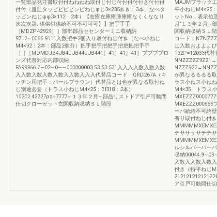
一覧部品発注書取付付ねねねね取付じ付じ付付付付付き付付付
MAJMブラック工
付付（皿皿タッピピピピンピねじφじ3×235きき：3本、なべタ
平小ねじM4×2
ッピンねじφφ3×112：2本）【在庫在庫庫庫庫庫なくくななり
ットNo．表示位
次次次第､供供供供給不可不可可可】】把手手手
月’１３年２月∼
［MDZP42929］］部部部品セセンターミニ収納納
関収納収納ＳＬ階
97..2∼0066.9111入数把手2個入り取付ねじ付き（なべ小ねじ
コード：NZNZZZZZ
M4×32：2本：部品2個分）把手把手把把手把把把把手手
は入数およよよび
［［［MDMDJB4JB4JJB44JJB441］41］41］41］ブブブブロ
132P=1203
ンズ代替対応内部収納
NNZZZZZ9Z21
FA99966.2∼02∼0∼∼000000003.53.53.531入入入入数入数入数
NZZZ922→N
入入数入数入数入数入入数入入入代替品コード：QRD267A（キ
が異なるるるる取
ッチン用把手：パールブラウン）代替品とは色が異なる取付ね
ラス小ねス小ねねね
じ別途必要（トラス小ねじM4×25：BI318：2本）
M4×35、トラス小
10202.42727pp=7777=’１３年２月∼部品リストドア引戸可動間
MXEZZZ000
仕切クローゼット玄関収納収納ＳＬ階段
MXEZZZ000
ーバ給給不可給壁面収
有り取付ねじ付き2
MMMMMXEMXEZ
テササササテテサ
MMMMMXEMX
ルシルバーバーバ
収納00044.9∼09
入数入入数入数入
付き（特平ねじM4
212121212121
ア引戸可動間仕切