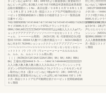
タッピンねじφ4×12：4本）04年9月より新規形状に変更取付け
付じ付じ付付付付
ねじピッチは同じ各2個入り60.163.150商品年譜表部品体系表部
ねンねピじ1種M4×
品取付展開図ロットNo．表示位置∼’０８年１０月’０８年１１月
［MDZP580B
∼’１３年１月’１３年２月∼部品リストドア引戸可動間仕切クロ
ク01.55∼∼14
ーゼット玄関収納収納ＳＬ階段その他逆引きコード一覧部品発
クククⅡ型クⅡG
注書サイズ□：
06WLモダンク
740//88890898/14141444/14/114144/14/141441414480//16363333330/10/10/10/
ダ08WL10WL
サイズ06WLモダンクラシック07GLクラシックモダン
φ3.5×16：2
08WL10WLMDZZZZZZMDP93933337はは6個入入入り入φ17シ
戸たりたりりりり
ョッククアアアブアブソソソソーバーーセセセットトト（ウォ
ンンンン［MDDU5
ーォル、トーーーール用用）［MZA128］8］代替替対応GLⅡ型
場08WL08888.1
型03.10100∼00004.9入数111入数代替品コード：MZA128A取付
入入入数数数数数数
ねじ付き51.762446ショショックククッククアブブブブソーソー
月∼部品リストド
ソーーバババーバーバババババババババセッセッセセッセセッ
Ｌ階段
ットトトト（ウ（ウ（ウ（ウォーォーォーォールルルルルル
ル、ルル、ル、ルルトートトル用ル用）
［［［［MZMZA12A12AA122AA128A］8A］8A］A8A］88A］
8A］工場GLⅡ型04444.9∼9∼∼∼1444.14.1444444422222222221
入入入数入数入数入数入数入入入GLGLLクラシラシシシックモ
ダダンン07G07GGGGGGGGGLクラLクララシックモモダンモダ
ン取付ねじ付き（皿タッピンねじ1種φ4×12：2本）04年9月より
新規形状に変更取付けねじピッチは同じ60.1663666.150’１３年
２月∼部品リストドア引戸可動間仕切クローゼット玄関収納収納
ＳＬ階段