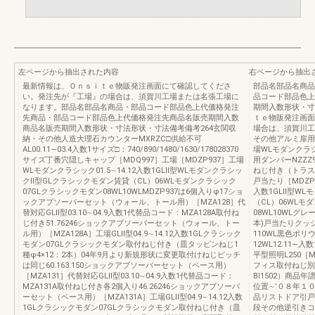
左ページから抽出された内容
右ページから抽出
最新情報は、Ｏｎｓｉｔｅ物販発注画面にて確認してくださ
部品名部品名商品
い。発注先が『工場』の場合は、須賀川工場または名張工場に
品コード部品色上
なります。部品名部品名商品・部品コード部品色上代価格発注
期間入数形状・寸
先商品・部品コード部品色上代価格発注先商品名販売期間入数
ｔｅ物販発注画面
商品名販売期間入数形状・寸法形状・寸法備考備考264玄関収
場合は、須賀川工
納・その他人造大理石カウンターMXRZC□供給不可
その他アルミ扉用
AL00.11∼03.4入数1サイズ□：740/890/1480/1630/178028370
場WLモダンクラシック
サイズ丁番穴隠しキャップ［MDQ997］工場［MDZP937］工場
用ダンパーNZZZ93
WLモダンクラシック01.5∼14.12入数1GLⅡ型WLモダンクラシッ
ねじ付き（トラスタッ
クⅡ型GLクラシックモダン賃貸（CL）06WLモダンクラシック
戸当たり［MDZP5
07GLクラシックモダン08WL10WLMDZP937は6個入りφ17ショ
入数1GLⅡ型W
ックアブソーバーセット（ウォール、トール用）［MZA128］代
（CL）06WLモ
替対応GLⅡ型03.10∼04.9入数1代替品コード：MZA128A取付ね
08WL10WLグ
じ付き51.76246ショックアブソーバーセット（ウォール、トー
本)戸当たりクッショ
ル用）［MZA128A］工場GLⅡ型04.9∼14.12入数1GLクラシック
110WL黒色ポリ
モダン07GLクラシックモダン取付ねじ付き（皿タッピンねじ1
12WL12.11∼
種φ4×12：2本）04年9月より新規形状に変更取付けねじピッチ
平型照明L250［MD
は同じ60.163.150ショックアブソーバーセット（ベース用）
フィス取付ねじ別
［MZA131］代替対応GLⅡ型03.10∼04.9入数1代替品コード：
BI1502）商
MZA131A取付ねじ付き各2個入り46.26246ショックアブソーバ
位置∼’０８年１
ーセット（ベース用）［MZA131A］工場GLⅡ型04.9∼14.12入数
品リストドア引戸
1GLクラシックモダン07GLクラシックモダン取付ねじ付き（皿
段その他逆引きコー