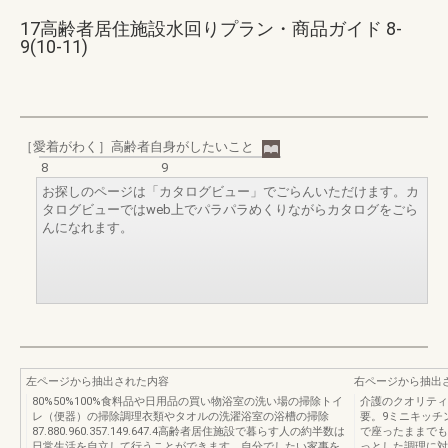
17高齢者居住施設水回りプラン・商品ガイド 8-
9(10-11)
［愛着がわく］高齢者自身がしたいこと
8
9
お探しのページは「カタログビュー」でごらんいただけます。カ
タログビューではweb上でパラパラめくりながらカタログをごら
んになれます。
左ページから抽出された内容
右ページから抽出
80%50%100%食料品や日用品の買い物浴室の洗い場の掃除トイ
介護のクオリティ
レ（便器）の掃除調理衣類やタオルの洗濯浴室の浴槽の掃除
要。9ミニキッチ
87.880.960.357.149.647.4高齢者居住施設で暮らす人の約半数は
で座ったままでも
日常生活を自立して行うことができます。自分でしたい家事を
っとした調理に対