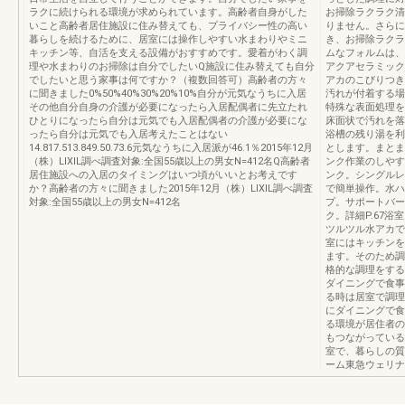
ラクに続けられる環境が求められています。高齢者自身がした
お掃除ラクラク清
いこと高齢者居住施設に住み替えても、プライバシー性の高い
りません。さらに
暮らしを続けるために、居室には操作しやすい水まわりやミニ
き、お掃除ラクラ
キッチン等、自活を支える設備がおすすめです。愛着がわく調
ムなフォルムは、
理や水まわりのお掃除は自分でしたいQ施設に住み替えても自分
アクアセラミック
でしたいと思う家事は何ですか？（複数回答可）高齢者の方々
アカのこびりつき
に聞きました0%50%40%30%20%10%自分が元気なうちに入居
汚れが付着する場
その他自分自身の介護が必要になったら入居配偶者に先立たれ
特殊な表面処理を
ひとりになったら自分は元気でも入居配偶者の介護が必要にな
床面状で汚れを落
ったら自分は元気でも入居考えたことはない
浴槽の残り湯を利
14.817.513.849.50.73.6元気なうちに入居派が46.1％2015年12月
とします。まとま
（株）LIXIL調べ調査対象:全国55歳以上の男女N=412名Q高齢者
ンク作業のしやす
居住施設への入居のタイミングはいつ頃がいいとお考えです
ンク。シングルレ
か？高齢者の方々に聞きました2015年12月（株）LIXIL調べ調査
で簡単操作。水ハ
対象:全国55歳以上の男女N=412名
プ。サポートバー
ク。詳細P.67
ツルツル水アカで
室にはキッチンを
ます。そのため調
格的な調理をする
ダイニングで食事
る時は居室で調理
にダイニングで食
る環境が居住者の
もつながっている
室で、暮らしの質
ーム東急ウェリナ