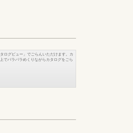
タログビュー」でごらんいただけます。カ
b上でパラパラめくりながらカタログをごら