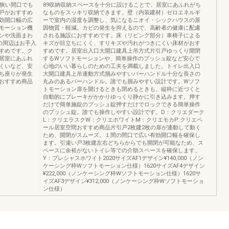
、狭い間口でも
89収納収納スペースを十分に設けることで、居室にあふれがち
戸がおすすめ
なものをスッキリ収納できます。壁（内装建材）ゼロエネルギ
効開口幅の広
ーで室内の湿度を調整し、気になるニオイ・シックハウスの原
モーション機
因物質・軽減。カビの発生を抑えるので、高齢者の健康に配慮
ンや洗面まわ
される施設におすすめです。床（リビング部分）車椅子による
の周辺はお手入
キズが目立ちにくく、すりキズや汚れがつきにくい床材がおす
すめです。ク
すめです。居室出入口大開口建具上吊方式片引戸ゆっくり開閉
居室にあふれ
するWソフトモーションや、簡単操作のプッシュ錠など安心で
くいなど、安
心地のいい暮らしのための工夫を満載しました。トイレ出入口
ち座りが発生
大開口建具上吊連動方式掴みやすいバーハンドル十分な長さの
おすすめ商品
丸みのあるバーハンドル。誰でも掴みやすい設計です。Wソフ
トモーション扉を開けるときも閉めるときも、縦枠に近づくと
自動的にブレーキがかかりゆっくり静かに引き込みます。押す
だけで簡単施錠のプッシュ錠押すだけでロックできる簡単操作
のプッシュ錠。誰でも操作しやすい設計です。D：クリエダーク
L：クリエラスクW：クリエホワイトM：クリエモカP:クリエペ
ール居室空間おすすめ商品片引戸2枚建2枚の扉が連動して動く
ため、開閉がスムーズ。１間の間口で広い有効開口幅を確保し
ます。引違い戸3枚建左右どちらからでも開閉が可能なため、ス
ペースに余裕がないトイレ等での介助スペースを確保します。
Y：プレシャスホワイト2020サイズAF1デザイン¥140,000（ノン
ケーシング枠Wソフトモーション仕様）1620サイズAF4デザイン
¥222,000（ノンケーシング枠Wソフトモーション仕様）1620サ
イズAF3デザイン¥312,000（ノンケーシング枠Wソフトモーショ
ン仕様）