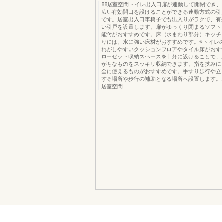
88居室空間トイレ出入口扉が連動して開閉でき
広い有効開口を設けることができる連動方式の引
です。居室出入口車椅子でも出入りがラクで、有
い引戸を設置します。扉がゆっくり閉まるソフト
能付がおすすめです。床（水まわり部分）キッチ
りには、水に強い床材がおすすめです。※トイレ
れがしやすいクッションフロアやタイル床がおす
ローゼット収納スペースを十分に設けることで、
がちなものをスッキリ収納できます。指を挟みに
全に使えるものがおすすめです。手すり歩行や立
する場所や歩行の補助となる場所へ設置します。
居室空間