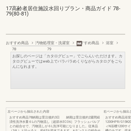
17高齢者居住施設水回りプラン・商品ガイド 78-
79(80-81)
おすすめ商品
汚物処理室・洗濯室
おすすめ商品
浴室
78
79
お探しのページは「カタログビュー」でごらんいただけます。カ
タログビューではweb上でパラパラめくりながらカタログをごら
んになれます。
左ページから抽出された内容
右ページから抽出
おすすめ商品78納期は受注後約3日 納期は受注後約2週間経
おすすめ商品浴室浴
済性洗浄水量６Lの汚物流し［超節水ECO6］フラッシュバルブ
1200HPR/G1
との組合せで、汚物流しが６L洗浄可能になりました。従来品
ィN浴槽1200サイズ
（16L）と比べると、約63％節水できます。※タンクとの組合せ
槽のみです。排水