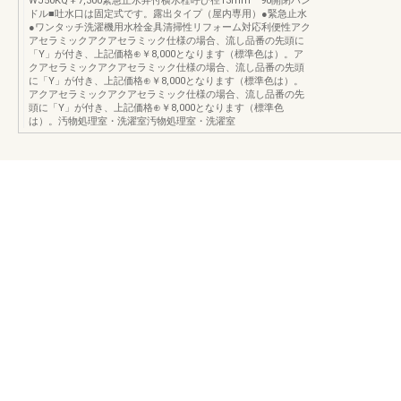
WJ50KQ￥7,300緊急止水弁付横水栓呼び径13mm 90開閉ハン
ドル■吐水口は固定式です。露出タイプ（屋内専用）●緊急止水
●ワンタッチ洗濯機用水栓金具清掃性リフォーム対応利便性アク
アセラミックアクアセラミック仕様の場合、流し品番の先頭に
「Y」が付き、上記価格⊕￥8,000となります（標準色は）。ア
クアセラミックアクアセラミック仕様の場合、流し品番の先頭
に「Y」が付き、上記価格⊕￥8,000となります（標準色は）。
アクアセラミックアクアセラミック仕様の場合、流し品番の先
頭に「Y」が付き、上記価格⊕￥8,000となります（標準色
は）。汚物処理室・洗濯室汚物処理室・洗濯室