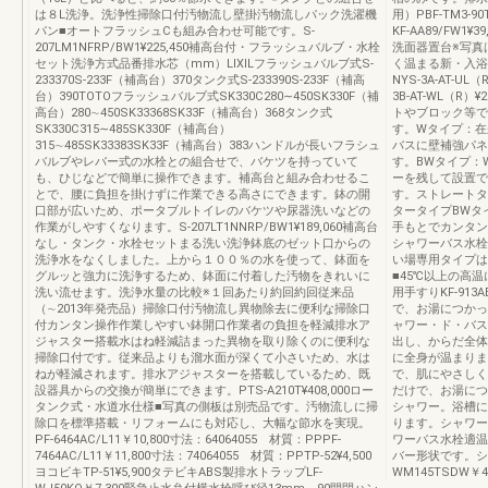
は８L洗浄。洗浄性掃除口付汚物流し壁掛汚物流しパック洗濯機
用）PBF-TM3-
パン■オートフラッシュCも組み合わせ可能です。S-
KF-AA89/FW1
207LM1NFRP/BW1¥225,450補高台付・フラッシュバルブ・水栓
洗面器置台※写真
セット洗浄方式品番排水芯（mm）LIXILフラッシュバルブ式S-
く温まる新・入浴
233370S-233F（補高台）370タンク式S-233390S-233F（補高
NYS-3A-AT-UL（
台）390TOTOフラッシュバルブ式SK330C280∼450SK330F（補
3B-AT-WL（R
高台）280∼450SK33368SK33F（補高台）368タンク式
トやブロック等で
SK330C315∼485SK330F（補高台）
す。Wタイプ：在
315∼485SK33383SK33F（補高台）383ハンドルが長いフラシュ
バスに壁補強パネ
バルブやレバー式の水栓との組合せで、バケツを持っていて
す。BWタイプ：
も、ひじなどで簡単に操作できます。補高台と組み合わせるこ
ーを残して設置で
とで、腰に負担を掛けずに作業できる高さにできます。鉢の開
す。ストレートタ
口部が広いため、ポータブルトイレのバケツや尿器洗いなどの
タータイプBWタ
作業がしやすくなります。S-207LT1NNRP/BW1¥189,060補高台
手もとでカンタン
なし・タンク・水栓セットまる洗い洗浄鉢底のゼット口からの
シャワーバス水栓（洗
洗浄水をなくしました。上から１００％の水を使って、鉢面を
い場専用タイプは
グルッと強力に洗浄するため、鉢面に付着した汚物をきれいに
■45℃以上の高
洗い流せます。洗浄水量の比較※１回あたり約回約回従来品
用手すりKF-913
（∼2013年発売品）掃除口付汚物流し異物除去に便利な掃除口
で、お湯につかっ
付カンタン操作作業しやすい鉢開口作業者の負担を軽減排水ア
ャワー・ド・バス
ジャスター搭載水はね軽減詰まった異物を取り除くのに便利な
出し、からだ全体
掃除口付です。従来品よりも溜水面が深くて小さいため、水は
に全身が温まりま
ねが軽減されます。排水アジャスターを搭載しているため、既
で、肌にやさしく
設器具からの交換が簡単にできます。PTS-A210T¥408,000ロー
だけで、お湯につ
タンク式・水道水仕様■写真の側板は別売品です。汚物流しに掃
シャワー。浴槽に
除口を標準搭載・リフォームにも対応し、大幅な節水を実現。
ります。シャワー
PF-6464AC/L11￥10,800寸法：64064055 材質：PPPF-
ワーバス水栓適温
7464AC/L11￥11,800寸法：74064055 材質：PPTP-52¥4,500
バー形状です。シ
ヨコビキTP-51¥5,900タテビキABS製排水トラップLF-
WM145TSDW￥49