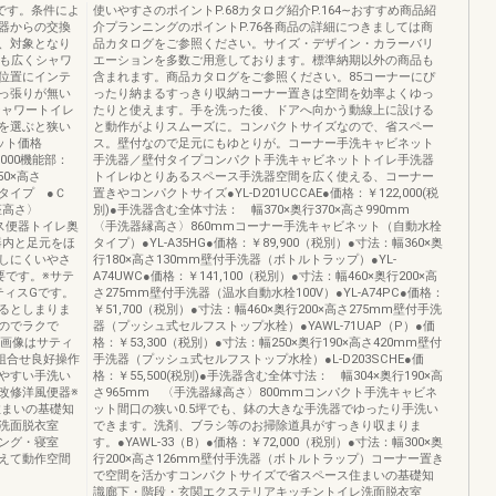
のです。条件によ
使いやすさのポイントP.68カタログ紹介P.164∼おすすめ商品紹
器からの交換
介プランニングのポイントP.76各商品の詳細につきましては商
、対象となり
品カタログをご参照ください。サイズ・デザイン・カラーバリ
％も広くシャワ
エーションを多数ご用意しております。標準納期以外の商品も
位置にインテ
含まれます。商品カタログをご参照ください。85コーナーにぴ
っ張りが無い
ったり納まるすっきり収納コーナー置きは空間を効率よくゆっ
品シャワートイレ
たりと使えます。手を洗った後、ドアへ向かう動線上に設ける
を選ぶと狭い
と動作がよりスムーズに。コンパクトサイズなので、省スペー
セット価格
ス。壁付なので足元にもゆとりが。コーナー手洗キャビネット
,000機能部：
手洗器／壁付タイプコンパクト手洗キャビネットトイレ手洗器
50×高さ
トイレゆとりあるスペース手洗器空間を広く使える、コーナー
タイプ ●Ｃ
置きやコンパクトサイズ●YL-D201UCCAE●価格：￥122,000(税
便座高さ〉
別)●手洗器含む全体寸法： 幅370×奥行370×高さ990mm
レス便器トイレ奥
〈手洗器縁高さ〉860mmコーナー手洗キャビネット（自動水栓
器内と足元をほ
タイプ）●YL-A35HG●価格：￥89,900（税別）●寸法：幅360×奥
しにくいやさ
行180×高さ130mm壁付手洗器（ボトルトラップ）●YL-
要です。※サテ
A74UWC●価格：￥141,100（税別）●寸法：幅460×奥行200×高
ティスGです。
さ275mm壁付手洗器（温水自動水栓100V）●YL-A74PC●価格：
るとしまりま
￥51,700（税別）●寸法：幅460×奥行200×高さ275mm壁付手洗
のでラクで
器（プッシュ式セルフストップ水栓）●YAWL-71UAP（P）●価
 画像はサティ
格：￥53,300（税別）●寸法：幅250×奥行190×高さ420mm壁付
組合せ良好操作
手洗器（プッシュ式セルフストップ水栓）●L-D203SCHE●価
やすい手洗い
格：￥55,500(税別)●手洗器含む全体寸法： 幅304×奥行190×高
改修洋風便器※
さ965mm 〈手洗器縁高さ〉800mmコンパクト手洗キャビネ
m住まいの基礎知
ット間口の狭い0.5坪でも、鉢の大きな手洗器でゆったり手洗い
洗面脱衣室
できます。洗剤、ブラシ等のお掃除道具がすっきり収まりま
ング・寝室
す。●YAWL-33（B）●価格：￥72,000（税別）●寸法：幅300×奥
消えて動作空間
行200×高さ126mm壁付手洗器（ボトルトラップ）コーナー置き
で空間を活かすコンパクトサイズで省スペース住まいの基礎知
識廊下・階段・玄関エクステリアキッチントイレ洗面脱衣室