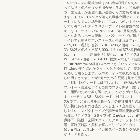
このカタログの掲載情報は2017年3月現在のも
って品番・価格が異なる場合があります。和風便
や、立ち座りが困難な低い便器からの交換の場合
ます。トイレ84タンクが消えた動作空間が３５
ートイレリモコン紙巻器もリモコンも使いやすい
リアリモコンサティスＳタイプトイレ操作部の出
すっきりデザインNewPASSO2017年6月発売
ゆとりあるスペース便器コンパクトサイズの商品
トイレでも動きやすいスペースが生まれます●
¥359,000（税別）便器：YBC-S20S／価格：￥53
DV-S628／価格：￥306,000●寸法：幅375×奥行6
523mm 〈座面高さ〉約420mmサティスS
Ｗ-ＥＡ2４●価格：￥164,000(税別)●寸法：〈
41mmNewPASSO動作スペースが広いタンク
行1.2ｍの場合ほのかライト人体を検知して、便
んのりと照らします。夜中のトイレで眠気を覚ま
しい明るさです。※補助灯のため主照明は別途必
ィスS8、S6グレードに対応します。 画像はサ
フルオート便座近づくと自動でフタが開き、離れ
す。開閉のために振り返ったり、かがまずに済む
す。※サティスS8、S6グレードに対応します。
スGです。水まわり用車椅子などの福祉用具との
部が横にあるものは当たってしまう！立ち座りし
しやすいコンパクトサイズ介護改修洋風便器介護
写真はサティスG・Sタイプ用1.2m65cm55c
識廊下・階段・玄関エクステリアキッチントイレ
浴 室制度解説・資料居室︵︶リビング・ダイニ
65cm79cm35％UPトイレ前スペースタンクが
が３５％も広く。