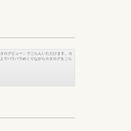
タログビュー」でごらんいただけます。カ
b上でパラパラめくりながらカタログをごら