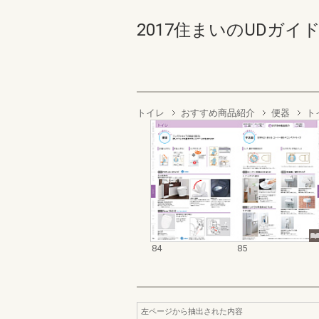
2017住まいのUDガイドブッ
トイレ
おすすめ商品紹介
便器
ト
84
85
左ページから抽出された内容