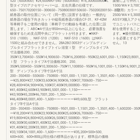
520（600X800）¥24,600NKF-540（600X800）¥16,300600800■L
腐食により外れて
型タイプのアクセサリーバーは、左右共通の仕様です。
1500/WA￥3
650∼750170200150∼300650∼750800300150650∼750200200150∼300
（I型用）カラー：
紙巻器の取付位置について（同一壁に設置する場合）一般的な
2500/WA￥5
紙巻器の場合下向きカットや縦長紙巻器の場合CF-31、KF-42M
ASSY3個入ア
等車椅子をご使用の場合〔車椅子での動線を考慮した位置に設
でユニットバスに
置します。〕ABC■A寸法が850mm以上になると、必要強度を
材を使用すること
確保するため支点間中央にブラケットが付きます。■NKF-
ます。■後付部材
510（1000）、NKF-510（1200）、NKF-510（1600）はNKF-
トを必要とするア
1500と組み合わせできません。28A28∅3053ディンプルディン
せん。13
プルタイプフラットタイプトイレ浴室Ｉ型 ディンプルタイプA
寸法価格200、250、
350¥13,700450∼550¥14,900650∼750¥16,200850∼950¥22,6001,050∼1,150¥23,8001,
Ｉ型 フラットタイプA寸法価格200、250、
350¥9,500450∼550¥10,300650∼750¥11,100850∼950¥16,1001,050∼1,150¥16,9001,2
型 ディンプルタイプB寸法A寸法
200∼350400∼550600∼750800∼9501,000∼1,1501,200∼1,3501,400∼1,600200∼350¥23
ー¥25,800※¥27,100¥33,600¥34,900¥36,100¥37,700600∼750ーー
¥28,400※¥34,900※¥36,100¥37,400¥39,000800∼950ーーー
¥41,400¥42,600¥43,900¥45,5001,000∼1,150ーーーー
¥43,900¥45,200¥46,7001,200∼1,350ーーーーー
¥46,400¥48,0001,400∼1,600ーーーーーー¥49,600L型 フラット
タイプB寸法A寸法
200∼350400∼550600∼750800∼9501,000∼1,1501,200∼1,3501,400∼1,600200∼350¥16
ー¥18,200※¥19,000¥23,900¥24,800¥25,600¥26,700600∼750ーー
¥19,800※¥24,800※¥25,600¥26,500¥27,500800∼950ーーー
¥30,300¥30,600¥31,400¥32,4001,000∼1,150ーーーー
¥31,400¥32,200¥33,3001,200∼1,350ーーーーー
¥33,100¥34,1001,400∼1,600ーーーーーー¥35,200※500×500、
600×600、600×800は同仕様の標準品があります。標準品の価格