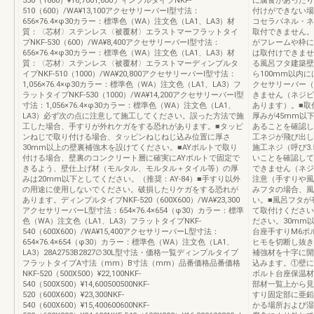
530（1600）¥16,7001,600ディンプルタイプNKF-
に腐食があったり
510（600）/WA¥13,100アクセサリーバーI型寸法：
付けができない場
656×76.4×φ30カラー：標準色（WA）注文色（LA1、LA3）材
コセラパネル・ネ
質：〈芯材〉ステンレス〈被覆材〉エラストマーフラットタイ
取付できません。
プNKF-530（600）/WA¥8,400アクセサリーバーI型寸法：
がフレームや枠に
656×76.4×φ30カラー：標準色（WA）注文色（LA1、LA3）材
は取付けできません1
質：〈芯材〉ステンレス〈被覆材〉エラストマーディンプルタ
る風呂フタ建築壁
イプNKF-510（1000）/WA¥20,800アクセサリーバーI型寸法：
ら100mm以内に
1,056×76.4×φ30カラー：標準色（WA）注文色（LA1、LA3）フ
クセサリーバー（
ラットタイプNKF-530（1000）/WA¥14,200アクセサリーバーI型
きません（ネジピ
寸法：1,056×76.4×φ30カラー：標準色（WA）注文色（LA1、
あります）。■取
LA3）必ず次の点に注意して施工してください。誤った方法で施
厚みが45mm以
工した場合、手すりが外れケガをする恐れがあります。■タッピ
あることを確認し
ンねじで取り付ける場合、タッピンねじねじ込み位置に厚さ
工ネジが飛び出し
30mm以上の壁裏補強木を設けてください。■AYボルトで取り
施工ネジ（呼び3
付ける場合、壁裏のコンクリート層に確実にAYボルトで固定で
いことを確認して
きるよう、壁仕上げ材（モルタル、モルタル＋タイル等）の厚
できません（ネジ
みは20mm以下としてください。（推奨：AY-84）■手すり以外
注意（手すりや風
の用途に使用しないでください。破損したりケガをする恐れが
みフタの場合、風
あります。ディンプルタイプNKF-520（600X600）/WA¥23,300
い。■風呂フタが
アクセサリーバーL型寸法：654×76.4×654（φ30）カラー：標準
て取付けください
色（WA）注文色（LA1、LA3）フラットタイプNKF-
ださい。30mm以
540（600X600）/WA¥15,400アクセサリーバーL型寸法：
台座手すりM6ボ
654×76.4×654（φ30）カラー：標準色（WA）注文色（LA1、
ヒモを切断し抜き
LA3）28A2753B2827∅30L型寸法・価格一覧ディンプルタイプ
補強材を十字に開
フラットタイプA寸法（mm）B寸法（mm）品番価格品番価格
込みます。①壁に
NKF-520（500X500）¥22,100NKF-
ボルト台座保温材
540（500X500）¥14,600500500NKF-
部材一覧上から見
520（600X600）¥23,300NKF-
すり固定部に亜鉛
540（600X600）¥15,400600600NKF-
かる場所および湿