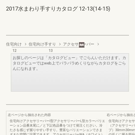
2017水まわり手すりカタログ 12-13(14-15)
住宅向け
住宅向け手すり
アクセサリーバー
12
13
お探しのページは「カタログビュー」でごらんいただけます。カ
タログビューではweb上でパラパラめくりながらカタログをごら
んになれます。
左ページから抽出された内容
右ページから抽出
住宅向けアクセサリーバーI型アクセサリーバーL型カラーバリエ
住宅向けアクセサ
ーション品番末尾に／と下記色品番をつけて発注ください。冷
（アクセサリーバ
たさを感じず握りやすい手すり。豊富なバリエーションでさま
プ）30mm30
ざまな空間に設置できます。アクセサリーバーWA（ホワイト）
の近くに握る部分