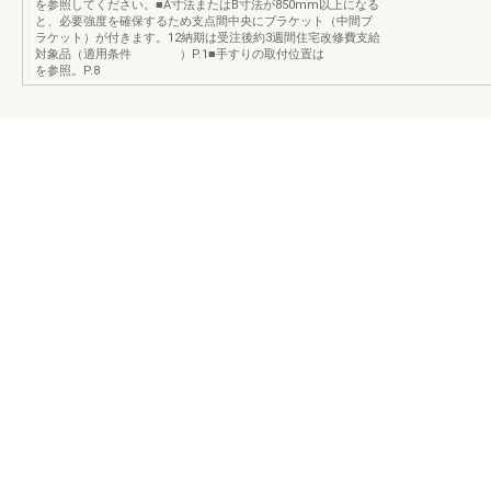
を参照してください。■A寸法またはB寸法が850mm以上になる
と、必要強度を確保するため支点間中央にブラケット（中間ブ
ラケット）が付きます。12納期は受注後約3週間住宅改修費支給
対象品（適用条件 ）P.1■手すりの取付位置は
を参照。P.8