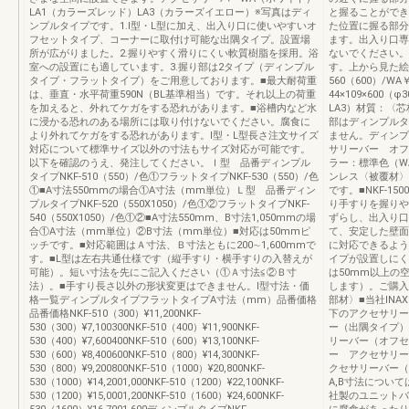
LA1（カラーズレッド）LA3（カラーズイエロー）※写真はディ
と握ることができ
ンプルタイプです。1.I型・L型に加え、出入り口に使いやすいオ
た位置に握る部分
フセットタイプ、コーナーに取付け可能な出隅タイプ。設置場
ます。出入り口専
所が広がりました。2.握りやすく滑りにくい軟質樹脂を採用。浴
ないでください。
室への設置にも適しています。3.握り部は2タイプ（ディンプル
す。上から見た絵
タイプ・フラットタイプ）をご用意しております。■最大耐荷重
560（600）/
は、垂直・水平荷重590N（BL基準相当）です。それ以上の荷重
44×109×600
を加えると、外れてケガをする恐れがあります。■浴槽内など水
LA3）材質：〈
に浸かる恐れのある場所には取り付けないでください。腐食に
部はディンプルタイ
より外れてケガをする恐れがあります。I型・L型長さ注文サイズ
ません。ディンプルタ
対応について標準サイズ以外の寸法もサイズ対応が可能です。
サリーバー オフセ
以下を確認のうえ、発注してください。Ｉ型 品番ディンプル
ラー：標準色（W
タイプNKF-510（550）/色①フラットタイプNKF-530（550）/色
ンレス〈被覆材〉
①■A寸法550mmの場合①A寸法（mm単位）Ｌ型 品番ディン
です。■NKF-1
プルタイプNKF-520（550X1050）/色①②フラットタイプNKF-
り手すりを握りや
540（550X1050）/色①②■A寸法550mm、B寸法1,050mmの場
ずらし、出入り口
合①A寸法（mm単位）②B寸法（mm単位）■対応は50mmピ
て、安定した壁面
ッチです。■対応範囲はＡ寸法、Ｂ寸法ともに200∼1,600mmで
に対応できるよう
す。■L型は左右共通仕様です（縦手すり・横手すりの入替えが
イプが設置しにく
可能）。短い寸法を先にご記入ください（①Ａ寸法≦②Ｂ寸
は50mm以上の
法）。■手すり長さ以外の形状変更はできません。I型寸法・価
します）。ご購入
格一覧ディンプルタイプフラットタイプA寸法（mm）品番価格
部材〉■当社IN
品番価格NKF-510（300）¥11,200NKF-
下のアクセサリー
530（300）¥7,100300NKF-510（400）¥11,900NKF-
ー（出隅タイプ） 
530（400）¥7,600400NKF-510（600）¥13,100NKF-
リーバー（オフセッ
530（600）¥8,400600NKF-510（800）¥14,300NKF-
ー アクセサリー
530（800）¥9,200800NKF-510（1000）¥20,800NKF-
クセサリーバー（
530（1000）¥14,2001,000NKF-510（1200）¥22,100NKF-
A,B寸法につい
530（1200）¥15,0001,200NKF-510（1600）¥24,600NKF-
社製のユニットバ