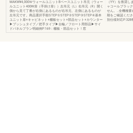
MAKW¥4,000ＷウォールユニットBベースユニット吊元（ウォー
（YY）を推奨し
ルユニット400W扉（手掛け扉））左吊元（L）右吊元（R）開く
ャコールブラック
側から見て丁番が右側にあるものが右吊元、左側にあるものが
せん。…全機種要
左吊元です。商品選択手順STEP①STEP②STEP③STEP④基本
期をご確認ください
ユニット扉+キャビネット+棚板セット+部品セット+カウンター
別仕様対応P.328
▶プッシュタイプ／把手タイプ▶台輪／フロート用部品▶サイ
ドパネルプラン明細例P.169：棚板・部品セット！窓