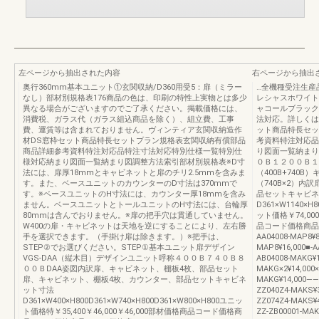
左ページから抽出された内容
右ページから抽出
奥行360mm基本ユニット①玄関収納/D360用受5：扉（ミラー
…全機種受注生産
なし）部材別規格表176商品の色は、印刷の特性上実物とは多少
レシャスホワイト
異なる場合がございますのでご了承ください。掲載価格には、
ャコールブラックD
消費税、ガラス代（ガラス組込商品を除く）、組立費、工事
法対応。詳しくは
費、運賃等は含まれておりません。ヴィンティア玄関収納造作
ット商品特長セッ
材DS窓枠セット商品特長セットプラン規格表玄関収納有償部品
考資料特注対応品
商品詳細参考資料特注対応品特注寸法対応特別仕様一覧特別仕
り図面一覧納まり
様対応納まり図面一覧納まり図調整方法索引部材別規格表※D寸
０Ｂ１２００Ｂ１
法には、扉厚18mmとキャビネットと扉のチリ2.5mmを含みま
（400B+740B
す。また、ベースユニットのカウンターのD寸法は370mmで
（740B×2）
す。※ベースユニットのH寸法には、カウンター厚18mmを含み
品セットキャビネ
ません。ベースユニットとトールユニットのH寸法には、台輪厚
D361×W1140×H8
80mmは含んでおりません。※扉の把手穴は貫通していません。
ット価格￥74,00
W400の扉・キャビネットは天地を逆にすることにより、左右勝
品コード価格商品コード
手を選択できます。（手掛け扉は除きます。）※把手は、
AA04008-MAP8¥8
STEP②でお選びください。STEP①基本ユニット扉デザイン
MAP8¥16,000■
VGS-DAA（縦木目）デザインユニット呼称４００Ｂ７４０Ｂ８
AB04008-MAKG¥1
００ＢDAA姿図内訳扉、キャビネット、棚板4枚、部品セット
MAKG×2¥14,000×
扉、キャビネット、棚板4枚、カウンター、部品セットキャビネ
MAKG¥14,000―
ット寸法
ZZ040Z4-MAKS¥3
D361×W400×H800D361×W740×H800D361×W800×H800ユニッ
ZZ074Z4-MAKS
ト価格特￥35,400￥46,000￥46,000部材価格商品コード価格商
ZZ-ZB00001-MAK