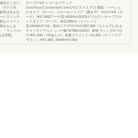
る場合がござい
チークF15チャコールブラック
、ガラス代
DoorFloorCoordinateColorCVC1スクエアL1.階段：ベーシッ
賃等は含まれ
クタイプ（チーク）クローゼットドア（開き戸）:VCH-CVA（チ
ーにヴィンテ
ーク）/¥47,000(アーチ型/W824×H2023)デコカウンター:ブラケ
骨なイメージ
ットタイプ（チーク）/¥22,800×2（ストレート
調をなじま
型/W600×D155）室内ドア:VTH-CVC/¥87,000（スクエアL/みえ
。「ウッド×レ
ナイゾウドアストッパー無/W780×H2023）床材:ラシッサDフロ
める空間。
ア/¥31,000（1坪あたり）木製ブラインド:LXL405（ディープブ
ラウン）/¥41,300（W685×H1350）