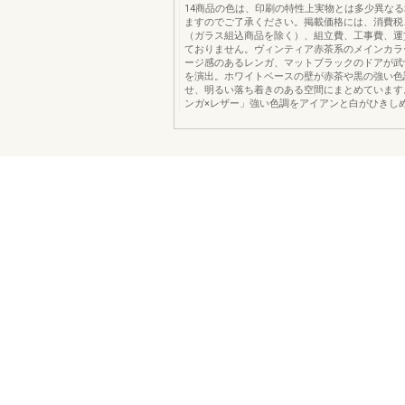
14商品の色は、印刷の特性上実物とは多少異な
ますのでご了承ください。掲載価格には、消費税
（ガラス組込商品を除く）、組立費、工事費、運
ておりません。ヴィンティア赤茶系のメインカラ
ージ感のあるレンガ、マットブラックのドアが武
を演出。ホワイトベースの壁が赤茶や黒の強い色
せ、明るい落ち着きのある空間にまとめています
ンガ×レザー」強い色調をアイアンと白がひきし