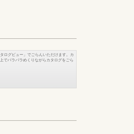
タログビュー」でごらんいただけます。カ
b上でパラパラめくりながらカタログをごら