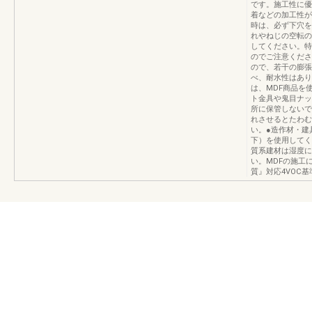
です。施工性に優
着などの加工性が
時は、必ず下穴を
れやねじの空転の
してください。特
のでご注意くださ
ので、若干の膨張
べ、耐水性はあり
は、MDF商品を
ト金具や鬼目ナッ
所に保管しないで
れさせるとたわむ
い。●造作材・建
下）を使用してく
質系建材は湿度に
い。MDFの施工に
質』対応4VOC