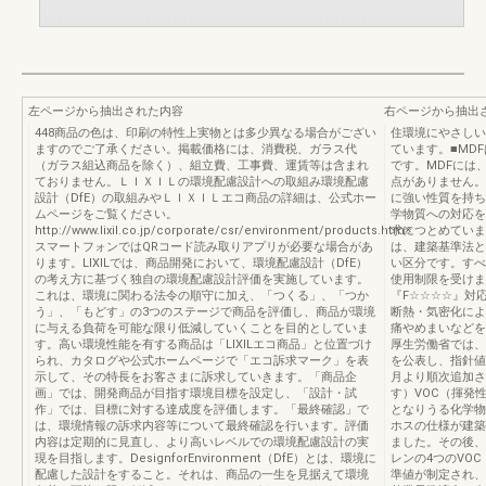
左ページから抽出された内容
右ページから抽出
448商品の色は、印刷の特性上実物とは多少異なる場合がござい
住環境にやさしい
ますのでご了承ください。掲載価格には、消費税、ガラス代
ています。■MD
（ガラス組込商品を除く）、組立費、工事費、運賃等は含まれ
です。MDFには
ておりません。ＬＩＸＩＬの環境配慮設計への取組み環境配慮
点がありません。
設計（DfE）の取組みやＬＩＸＩＬエコ商品の詳細は、公式ホー
に強い性質を持ち
ムページをご覧ください。
学物質への対応を
http://www.lixil.co.jp/corporate/csr/environment/products.htm※
求につとめていま
スマートフォンではQRコード読み取りアプリが必要な場合があ
は、建築基準法と
ります。LIXILでは、商品開発において、環境配慮設計（DfE）
い区分です。すべ
の考え方に基づく独自の環境配慮設計評価を実施しています。
使用制限を受けま
これは、環境に関わる法令の順守に加え、「つくる」、「つか
『F☆☆☆☆』対
う」、「もどす」の3つのステージで商品を評価し、商品が環境
断熱・気密化によ
に与える負荷を可能な限り低減していくことを目的としていま
痛やめまいなどを
す。高い環境性能を有する商品は「LIXILエコ商品」と位置づけ
厚生労働省では、
られ、カタログや公式ホームページで「エコ訴求マーク」を表
を公表し、指針値
示して、その特長をお客さまに訴求していきます。「商品企
月より順次追加さ
画」では、開発商品が目指す環境目標を設定し、「設計・試
す）VOC（揮発
作」では、目標に対する達成度を評価します。「最終確認」で
となりうる化学物
は、環境情報の訴求内容等について最終確認を行います。評価
ホスの仕様が建築
内容は定期的に見直し、より高いレベルでの環境配慮設計の実
ました。その後、
現を目指します。DesignforEnvironment（DfE）とは、環境に
レンの4つのVOC
配慮した設計をすること。それは、商品の一生を見据えて環境
準値が制定され、