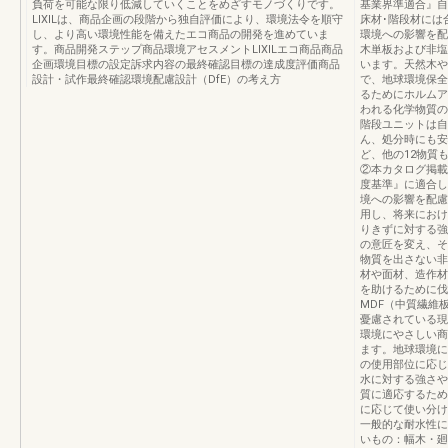
負荷を可能な限り低減していくことをめざすモノづくりです。
基業界準適合』自
LIXILは、商品企画の段階から独自評価により、環境法令を順守
床材･階段材には
し、より高い環境性能を備えたエコ商品の開発を進めていま
環境への影響を配
す。商品開発ステップ商品環境アセスメントLIXILエコ商品商品
木単板および非塩
企画環境目標の設定訴求内容の最終確認目標の達成度評価商品
います。天然木や
設計・試作最終確認環境配慮設計（DfE）の考え方
で、地球環境保全
るためにホルムア
われる化学物質の
階段ユニットは自
ん、処分時にも安
ど、他の12物質
②本カタログ掲載
度基準』に適合し
境への影響を配慮
用し、将来におけ
りきずに対する強
の意匠を変え、そ
物質を出さない非
材や面材、造作材
を助けるために伐
MDF（中質繊維
憂慮されている現
環境にやさしい商
ます。地球環境に
の使用部位に応じ
水に対する強さや
質に適応するため
に応じて使い分け
一般的な耐水性に
いもの：幅木・廻