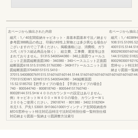
左ページから抽出された内容
右ページから抽出
縮尺：1／40玄関収納キャビネット・扉基本図基本寸法／納まり
縮尺：1／4038
参考図388商品の色は、印刷の特性上実物とは多少異なる場合が
938.515.51095
ございますのでご了承ください。掲載価格には、消費税、ガラ
4001515.5144.5
ス代（ガラス組込商品を除く）、組立費、工事費、運賃等は含
800290300160
まれておりません。51315.5400544380・340上面図ウォールユ
144.515202.518
ニット正面図縦断面図380・340380・340ベースユニット正面図
80029030019
縦断面図618.515.51095.51760380・340H17トールユニット正面
窓枠セット特注対
図縦断面図370400151515.5410・
納まり図面一覧納
37015.54008007691515.5160160160144.5144.5160160160160160160160160160144
77015153DW1.5DW51315.5400544380・340縦断面図
15.52.5185702【把手タイプの場合】【手掛けタイプの場合】
740・800544740・800818740・800544151760740・
80028144.515.5※Ｗ４００のカウンターの設定はありません。
例）キャビネットＷ４００＋Ｗ８００の場合、カウンターＷ１
２００をご使用ください。29018741・801380・3402.518290※
吊元1.5、戸先1.53001.5H106G10001ヴィンティア玄関収納造作
材DS窓枠セット特注対応品特注寸法対応特別仕様一覧特別仕様
対応納まり図面一覧納まり図調整方法索引