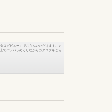
タログビュー」でごらんいただけます。カ
b上でパラパラめくりながらカタログをごら