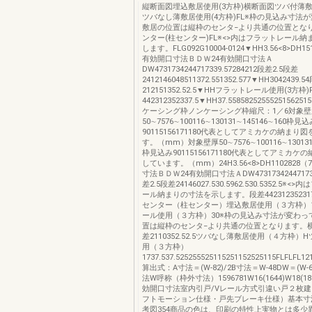
縦断面図埋込敷居使用(3方枠)横断面図ツバ付薄敷
ツバなし薄敷居使用(4方枠)FL※枠の見込み寸法
敷居の位置は縦枠のセンタ−より共通の位置とな
ンター(柱センター)FL※<>内はフラットレール
します。FLG092G10004-0124▼HH3.56<8>DH15
有効開口寸法ＢＤＷ24有効開口寸法Ａ
DW4731734244717339.57284212段差2.5段差
2412146048511372.551352.577▼HH3042439.5
212151352.52.5▼HHフラットレール使用(3方枠)
442312352337.5▼HH37.558582525552515625
ケーシング枠ノンケーシング枠縮尺：1／6対象壁
50∼7576∼100116∼130131∼145146∼160枠見
90115156171180代表としてアミカケの納まり
す。（mm）対象壁厚50∼7576∼100116∼130131∼
枠見込み90115156171180代表としてアミカケ
しています。（mm）24H3.56<8>DH1102828
寸法ＢＤＷ24有効開口寸法ＡDW473173424471
差2.5段差24146027.530.5962.530.5352.5※
ール納まりの寸法を示します。段差442312352317
センター（柱センター）埋込敷居使用（３方枠）
ール使用（３方枠）30※枠の見込み寸法が変わっ
置は縦枠のセンタ−より共通の位置となります。横
差2110352.52.5ツバなし薄敷居使用（４方枠）
用（３方枠）
1737.537.525255525115251152525115FLFLFL12
算出式：A寸法＝(W-82)/2B寸法＝W-48DW＝(W-
法W呼称（枠外寸法）1596781W16(1644)W18(182
効開口寸法室内引戸/Vレール方式引違い戸２枚
フトモーション仕様・戸先ブレーキ仕様）基本寸
考図354商品の色は、印刷の特性上実物とは多少