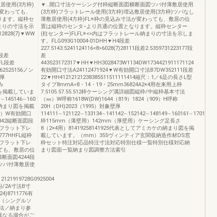
居使用(3方枠)
▼…開口寸法ケーシング付枠縦断面図横断面図ツバ付薄敷居使用
が変わっても、
(3方枠)フラットレール使用(3方枠)埋込敷居使用(3方枠)ツバなし
ります。縦枠セ
薄敷居使用(4方枠)FL※枠の見込み寸法が変わっても、敷居の位
納まりの寸法を示
置は縦枠のセンタ−より共通の位置となります。縦枠センター
12828(7)▼WW
(柱センター)FLFL※<>内はフラットレール納まりの寸法を示しま
す。FLG093G10004-01DHH▼H4段差
227.5143.5241124116<8>6028(7)28111段差2.5359731223177段
4段差
差
FL段差
443523172317▼HH▼HH3028473W1134DW1734421911171124
1562525156ノン
有効開口寸法A24112471924▼W有効開口寸法B7DW352111段差
厚
22▼HH41212121238385511511111414縮尺：1／6足の長さL型
込み
タイプ8mmA=8・14・19・25mm36824A2×4用在来用上枠
図を掲載していま
7.5105.57.55.512枠ケーシング溝詳細図縦枠/中縦枠基本寸法
145146∼160
（㎜）W呼称1618W(DW)1644（819）1824（909）H呼称
の納まり図を掲載
20H（DH)2023（1995）対象壁厚
（7）W有効開口
114111∼121122∼133134∼141142∼152142∼148149∼160161∼170171∼
7342縦断面図段
枠115mm（薄壁用）142mm（厚壁用）ケーシング足長さ
<>内はフラット下レ
8（2×4用）81419258141925代表としてアミカケの納まり図を掲
77HHFL縦枠
載しています。（mm）355ヴィンティア玄関収納造作材DS窓
フラット下レ
枠セット特注対応品特注寸法対応特別仕様一覧特別仕様対応納
ても、敷居の位
まり図面一覧納まり図調整方法索引
断面図4244段
Hツバ付薄敷居使
12121919728G0925004
6)/2A寸法B寸
4)8711776有
建（シングルソ
法／納まり参
異なる場合がご