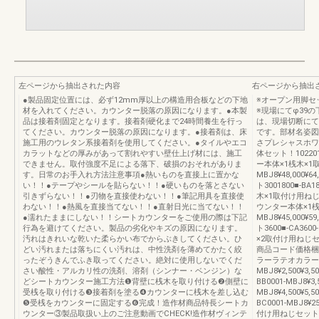
左ページから抽出された内容
右ページから抽出
●製品固定位置には、必ず12mm厚以上の構造用合板などの下地
※オープン用脚セ
材を入れてください。カウンター脱落の原因になります。●本製
※現場にてφ39
品は接着剤固定となります。接着剤硬化まで24時間養生を行っ
は、現場切断にて2
てください。カウンター脱落の原因になります。●接着剤は、床
です。部材名姿図
施工用のウレタン系接着剤を使用してください。●タイルやエコ
さプレシャスホワ
カラットなどの厚みがあって割れやすい壁仕上げ材には、施工
体セット！1022018
できません。取付強度不足による落下、破損のおそれがありま
ー本体×1桟木×1取
す。日常のお手入れ方法注意事項●熱いものを直接上に置かな
MBJ8¥48,00
い！！●テープやシールを貼らない！！●硬いものを落とさない
ト3001800■-BA
引きずらない！！●刃物を直接使わない！！●筆記用具を直接使
木×1取付け用ねじセット
わない！！●熱風を直接当てない！！●直射日光に当てない！！
ウンター本体×1桟木
●濡れたままにしない！！シートカウンターをご使用の際は下記
MBJ8¥45,00
行為を避けてください。製品の劣化やキズの原因になります。
ト3600■-CA360
汚れはきれいな乾いた柔らかい布でからぶきしてください。ひ
×2取付け用ねじセッ
どい汚れまたは落ちにくい汚れは、中性洗剤を薄めてかたく絞
商品コード価格梱
ったぞうきんでふき取ってください。絶対に使用しないでくだ
ラーラテオカラー端部
さい酸性・アルカリ性の洗剤、溶剤（シンナー・ベンジン）な
MBJ8¥2,500¥
どシートカウンター施工方法❶背壁に桟木を取り付ける❷側壁に
BB0001-MBJ8¥3,
受桟を取り付ける❸接着剤を塗る❹カウンターに桟木を差し込む
MBJ8¥4,500¥
❺受桟をカウンターに固定する❻完成！造作材商品特長シートカ
BC0001-MBJ8
ウンター③製品取扱い上のご注意動画でCHECK!造作材ヴィンテ
付け用ねじセット50