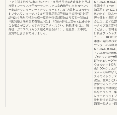
ィア玄関収納造作材DS窓枠セット商品特長規格表造作材定尺材
MBJ8¥30,000¥3
腰壁インテリア格子カーテンボックス室内物干し出窓カウンタ
姿図寸法（mm）
ー集成カウンターシートカウンターモイスNT内装材エコカラッ
加工用）φ45ZZ-Z
トプラスワンタッチパネル有償部品商品詳細参考資料特注対応
体のため、防水仕
品特注寸法対応特別仕様一覧特別仕様対応納まり図面一覧納ま
脚を使わず壁間で
り図調整方法索引238商品の色は、印刷の特性上実物とは多少異
合には、必ず端部
なる場合がございますのでご了承ください。掲載価格には、消
ータイプ施工部材
費税、ガラス代（ガラス組込商品を除く）、組立費、工事費、
ください。部材名
運賃等は含まれておりません。
行長さプレシャス
ニット！10300120
本体×1端部受桟×
ウンターのみ出荷対応！
MBJ8¥30,00
ト70300400
プ■カウンター■
DY/チェリーDP
ウォルナットDR
色］DD/クリエダ
エペールWW/ク
スホワイトクリエ
認品。在庫がない
作材ヴィンティア
造作材定尺材腰壁
出窓カウンター集
材エコカラットプ
資料特注対応品特
図面一覧納まり図調