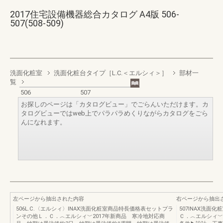
2017住宅設備機器総合カタログ A4版 506-
507(508-509)
洗面化粧室
洗面化粧台タイプ［L.C.＜エルシィ＞］
部材一
覧
506
507
お探しのページは「カタログビュー」でごらんいただけます。カ
タログビューではweb上でパラパラめくりながらカタログをごら
んになれます。
左ページから抽出された内容
右ページから抽出
506L.C.〈エルシィ〉INAX洗面化粧室商品特長価格表セットプラ
507INAX洗
ンその他Ｌ．Ｃ．︿エルシィ﹀2017年新商品 寒冷地対応商
Ｃ．︿エルシィ﹀