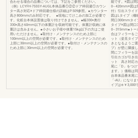
合わせる場合の品番については、下記をご参照ください。
能です。※図は間
（例）LCYFH-755SY-AUGL本体品番①②②ドア枠回避①カウン
0∼420mm※図
ター高さ対応※ドア枠回避仕様の詳細はP.509参照。●カウンター
付）引出スライド範
高さ800mmのみ対応です。 ●現地にてけこみの加工が必要で
図はLタイプ（棚
す。化粧台本体設置後は取り付けできません。●幅330×奥行
間口300mmタイ
330×高さ60mm以下の体重計を収納可能です。体重計収納に体
タイプ※図は間口
重計は含みません。●小さいお子様や体重15kg以下の方はご使
0∼315mm●
用いただけません。●取付け・メンテナンスのため上部に
合はフィラーをご
100mm以上の空間が必要です。●取付け・メンテナンスのため
ット（姿見タイプ
上部に30mm以上の空間が必要です。●取付け・メンテナンスの
きとなるようご選
ため上部に30mm以上の空間が必要です。
プ）が壁に隣接し
間にフィラーを設
引出カゴが引き出
ット 高さ対応カ
尾に「D」をつけ
ます。）価格は同
台本体品番末尾に
「-AU」になりま
イプは⊕￥3,000