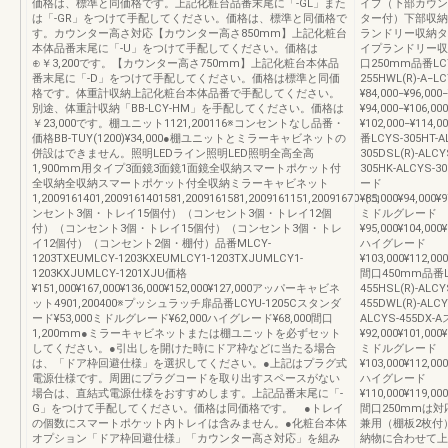
価格は、標準と同価格です。上記化粧台品番末尾に「-GL」また
イプ（下部カウン
は「-GR」をつけて手配してください。価格は、標準と同価格で
ター付）下部収納
す。カウンター高さ対応【カウンター高さ850mm】上記化粧台
ランドリー収納タ
本体品番末尾に「-U」をつけて手配してください。価格は
イプランドリー収
⊕￥3,200です。【カウンター高さ750mm】上記化粧台本体品
口250mm品番LCYS
番末尾に「-D」をつけて手配してください。価格は標準と同価
255HWL(R)-A−
格です。体重計収納上記化粧台本体品番で手配してください。
¥84,000−¥96,0
別途、体重計収納「BB-LCY-HM」を手配してください。価格は
¥94,000−¥106,0
￥23,000です。棚ユニット1121,200116※コンセントなし品番・
¥102,000−¥114,
価格BB-TUY(1200)¥34,000●棚ユニットとミラーキャビネットの
番LCYS-305HT-AL
併設はできません。照明LEDライン照明LED照明全高全高
305DSL(R)-ALCY
1,900mm用タイプ3面鏡3面鏡1面鏡全収納スマートポケット付
305HK-ALCYS-3
全収納全収納スマートポケット付全収納ミラーキャビネット
ード
1,2009161401,2009161401581,2009161581,2009161151,20091670（コ
¥85,000¥94,000¥9
ンセント3個・トレイ15個付）（コンセント3個・トレイ12個
ミドルグレード
付）（コンセント3個・トレイ15個付）（コンセント3個・トレ
¥95,000¥104,000¥
イ12個付）（コンセント2個・棚付）品番MLCY-
ハイグレード
1203TXEUMLCY-1203KXEUMLCY1-1203TXJUMLCY1-
¥103,000¥112,000
1203KXJUMLCY-1201XJU価格
間口450mm品番LCY
¥151,000¥167,000¥136,000¥152,000¥127,000アッパーキャビネ
455HSL(R)-ALCY
ット4901,200400※プッシュラッチ扉品番LCYU-1205Cスタンダ
455DWL(R)-ALCY
ード¥53,000ミドルグレード¥62,000ハイグレード¥68,000間口
ALCYS-455DX
1,200mm●ミラーキャビネットまたは棚ユニットを必ずセット
¥92,000¥101,000¥
してください。●引出しを開けた時にドア枠などに当たる場合
ミドルグレード
は、「ドア枠回避仕様」を選択してください。●上記はプラグ式
¥103,000¥112,000
電源仕様です。周囲にプラグコードを取り出すスペースがない
ハイグレード
場合は、直結式電源仕様をおすすめします。上記品番末尾に「-
¥110,000¥119,00
G」をつけて手配してください。価格は同価格です。 ●トレイ
間口250mmは対
の個数にスマートポケット内トレイは含みません。●化粧台本体
兼用（棚板2枚付
オプション「ドア枠回避仕様」「カウンター高さ対応」を組み
納物に合わせて上