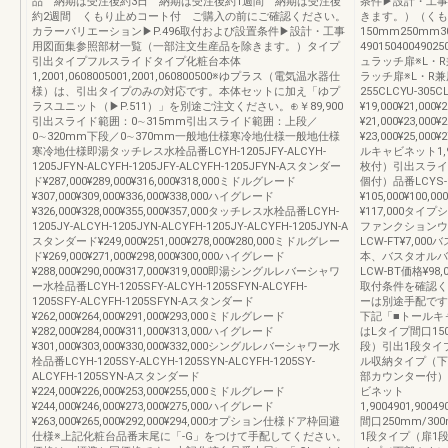
品 納期は受注後約3日 納期は受注後約1週間 納期は受注後
条件▶設計・工事
約2週間 くもり止めコート付 ご購入の前にご確認ください。
きます。）（くも
カラーバリエーション▶P.496取付および設置条件▶設計・工事
150mm250m
用図面集参照部材一覧（一部注文生産品を除きます。）タイプ
4901504004902
引出タイプフルスライドタイプ化粧台本体
ュラッチ扉※L・
1,2001,0608005001,2001,060800500※ゆプラス（電気温水器仕
ラッチ扉※L・R兼用
様）は、引出タイプのみの対応です。本体セットに加え「ゆプ
255CLCYU-30
ラスユニット（▶P.511）」を別途ご注文ください。⊕￥89,900
¥19,000¥21,00
引出スライド範囲：0∼315mm引出スライド範囲：上段／
¥21,000¥23,00
0∼320mm下段／0∼370mm一般地仕様寒冷地仕様一般地仕様
¥23,000¥25,
寒冷地仕様即湯タッチレス水栓品番LCYH-1205JFY-ALCYH-
ルキャビネット1,90
1205JFYN-ALCYFH-1205JFY-ALCYFH-1205JFYN-Aスタンダー
枚付）引出スライ
ド¥287,000¥289,000¥316,000¥318,000ミドルグレード
個付）品番LCYS-1
¥307,000¥309,000¥336,000¥338,000ハイグレード
¥105,000¥10
¥326,000¥328,000¥355,000¥357,000タッチレス水栓品番LCYH-
¥117,000タ
1205JY-ALCYH-1205JYN-ALCYFH-1205JY-ALCYFH-1205JYN-A
ファンクションウォール9
スタンダード¥249,000¥251,000¥278,000¥280,000ミドルグレー
LCW-FT¥7,0
ド¥269,000¥271,000¥298,000¥300,000ハイグレード
本、バスタオルバー1
¥288,000¥290,000¥317,000¥319,000即湯シングルレバーシャワ
LCW-BT価格¥98,
ー水栓品番LCYH-1205SFY-ALCYH-1205SFYN-ALCYFH-
取付条件を確認く
1205SFY-ALCYFH-1205SFYN-Aスタンダード
ーは別途手配です
¥262,000¥264,000¥291,000¥293,000ミドルグレード
下記「■トールキ
¥282,000¥284,000¥311,000¥313,000ハイグレード
はLタイプ間口15
¥301,000¥303,000¥330,000¥332,000シングルレバーシャワー水
段）引出1段タイ
栓品番LCYH-1205SY-ALCYH-1205SYN-ALCYFH-1205SY-
ル収納タイプ（下
ALCYFH-1205SYN-Aスタンダード
部カウンター付）
¥224,000¥226,000¥253,000¥255,000ミドルグレード
ビネット
¥244,000¥246,000¥273,000¥275,000ハイグレード
1,9004901,90049
¥263,000¥265,000¥292,000¥294,000オプション仕様ドア枠回避
間口250mm/3
仕様※上記化粧台品番末尾に「-G」をつけて手配してください。
1段タイプ（扉1