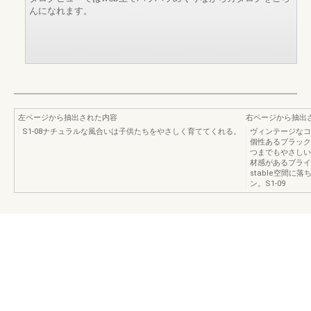
んになれます。
左ページから抽出された内容
右ページから抽出
S1-08ナチュラルな風合いは子供たちをやさしく育ててくれる。
ヴィンテージなコ
個性あるブラック
つまでもやさしい
材感があるブライ
stable空間
ン。S1-09