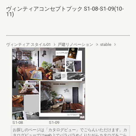
ヴィンティアコンセプトブック S1-08-S1-09(10-
11)
ヴィンティア スタイル01
戸建リノベーション
stable
S1-08
S1-09
お探しのページは「カタログビュー」でごらんいただけます。カ
タログビューではweb上でパラパラめくりながらカタログをごら