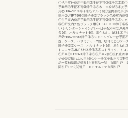
①把手室外側用手動用②手配不可③障子④⑤⑥①
手動用②手配不可③障子④⑤木・木粉製⑥①把手
用②HBAZH1③障子④⑤アルミ製⑥室内側把手
動用②JNPT809③障子④⑤ブラック色⑥室内側
①引手室内側用手動用②手配不可③障子④⑤シャ
⑥①戸先内外錠ブラック用②HBAZH18③障子④
URシリンダーシャイングレーは手配不可⑥戸先
各2個、ハサミナット4個、取付ねじ、鍵3本①戸
用②HBAZH20③障子④⑤シャイングレーは手配
錠、ケース、ハサミナット2個、取付ねじ①ケース②
障子④⑤⑥ケース、ハサミナット2個、取付ねじ
トロヨケ②JNP834③枠④⑤⑥ストライク、トロ
①戸車②L1Y86③障子④⑤⑥戸車2個①振れ止め車②
子④⑤⑥振れ止め車2個①レール②手配不可③枠
品一覧補修部品情報5主要部品一覧 玄関引戸 
関引戸162玄関引戸 ＢＦエルミナ玄関引戸