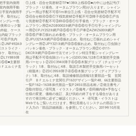
把手室内側用
①上桟・召合せ気密材②TP■138③上桟④⑤■の中には色記号(T:
室内側用手動
ブラック・U:雀色、オータムブラウン用)が入ります。シャイン
①引手室内側用手
グレー用は手配不可⑥1m単位①上桟・召合せ気密材②手配不可
引手、取付ねじ
③召合せ框④⑤⑥①下桟気密材②手配不可③障子④⑤⑥①戸当
イングレー色
り気密材②手配不可③枠④⑤⑥①引手雀色・ブラック・オータ
⑤美和ロック製
ムブラウン用②AZGB0002③網戸④⑤⑥引手①引手シャイングレ
内外錠、ケース
ー用②CPJY252③網戸④⑤⑥引手①戸車②AZWZ600③網戸
先内錠ブラック
④⑤⑥戸車①振れ止め雀色・ブラック・オータムブラウン用
不可⑥戸先内
②JPU321A③網戸④⑤⑥振れ止め、取付ねじ①振れ止めシャイ
JNP492A③
ングレー用②JPY321③網戸④⑤⑥振れ止め、取付ねじ①虫除け
①ストライク・
パッキン雀色・ブラック・オータムブラウン用②C-0111-
ヨケ、取付ねじ
DKCR③網戸④⑤Ah寸法でオンライン特注手配シャイングレー
L1Y88③障
用は手配不可⑥虫除けパッキン(QDEU36L1)2本①木製把手交換
④⑤⑥■主要部
用バーセット②ZDC394③障子④⑤⑥木製グリップ（チェリーブ
ＢＦエルミナ玄
ラック）1本、取付ねじ4本、取説①木製把手交換用バーセット
（樹脂木）②ZDC395③障子④⑤⑥木製グリップ（ディアブラッ
ク）1本、取付ねじ4本、取説補修部品情報5主要部品一覧 玄関
引戸 ＢＦエルミナ玄関引戸163デザイン一覧P.48、66主要部品
一覧P.162∼163本体代替品一覧P.245①部品名称／②発注番号／
③取付部位／④写真・イラスト／⑤備考／⑥同梱内容※予告なく
仕様の変更、価格の改訂、及び供給の終了をする場合がありま
すので発注時に必ずご確認ください。※ ④写真・イラストは
Webでもご覧いただけます。弊社見積もりシステムの部品コー
ド入力の「部品詳細画面」を参照してください。2019年10月現
在