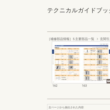
テクニカルガイドブック ト
［補修部品情報］5.主要部品一覧
玄関引
162
163
左ページから抽出された内容