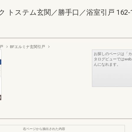
ステム玄関／勝手口／浴室引戸 162-163(
戸
BFエルミナ玄関引戸
お探しのページは「カ
タログビューではwe
んになれます。
右ページから抽出された内容