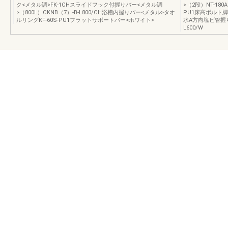
ク<メタル調>FK-1CHスライドフック付握りバー<メタル調
>（2段）NT-180
>（800L）CKNB（7）-B-L800/CH浴槽内握りバー<メタル>タオ
PU1床高ボルト
ルリングKF-60S-PU1フラットサポートバー<ホワイト>
水A方向塩ビ管握りバ
L600/W