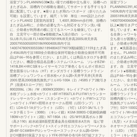
浴室プランPLANNING38■洗い場での移動や立ち座り、浴槽への
浴室プラン
またぎ込み、浴槽内での移動を連続してサポートする手すりを3
PLANNING391,4
面に配置しています。■座りまたぎ用のバスボード（折りたたみ
1459UB内寸法18
可能）を設置しています。縮尺：1/30 単位：mm設計上のポ
2005189UB天井
イントPLAN02【居室内浴室】 1,4001,800mm歩行時、浴槽の
14007004006004
またぎ込み時に、介助の必要な方へも対応するプラン洗い場
以上■2枚引き戸
に、介助者が利用者の横に立てるスペースを確保しています。
保しています。■
自 立見守り一部介助●移動能力●入浴介助の レベル
る全身シャワーを
SLUB.FLSLUB.FL1400700700189UB天井高2005UB天井高
立ち座りが困難な
2005795500500931869900400UB内寸法
は、介助者が利用
1400747800930555861189480437790730額縁開口1159またぎ高
ます。■洗面器台
さ456UB内寸法1800全介助座位保持可能全介助座位保持不可商
ません。PLAN03
品はP.66∼95を参照ください。また詳しくは商品カタログを参照
のまたぎ込み時に
ください。機器仕様品名品番システムバスルーム ソレオBZW-
に、介助者が利用
1418LBK+HRC3床キレイサーモフロア単色くるりんポイ排水口
ます。自 立見守
壁全面張りLパネル（HT）オンダガライト浴槽ラウンドライン
ポイント●移動能
浴槽プッシュワンウェイ排水栓<メタル調>天井平天井(天井高
品はP.66∼9
2005:壁高2000)換気換気グリルVG-100A（2）/458Sドア2枚引き
ください。全介助
戸［段差4スロープ付］SDY-
ルーム ソレオBZ
8002006L（36）/W（800WX2000H）キレイドア<ホワイト/W>
くるりんポイ排水
水栓プッシュ水栓<ホワイト>BF-HT856TLX-PU/FW1カウンター
浴槽ラウンドライ
ドレッサーカウンター（スタンダード）<ホワイト/FW1>エプロ
浴槽内握りバー<メ
ン<ホワイト/FW1>照明ネオサークル照明（LEDランプ）（1
気換気グリルVG-
灯）LDA-G1-1Aダウンライト（LED）（1灯）LE-D1-3A/1Lミラ
プ付］SDY-1000
ータテ長ミラー（3080）（キレイ鏡）KGM-3080S-C収納収納棚
<ホワイト/W>水
180W<ホワイト>（2段）NT-180A（6）-2S/W91床高ボルト脚
エコフルシャワー<
（高さ190）給水給湯B面壁貫通金具仕様雑排水A方向 塩ビ管
（丸型）<メタル調>
サポートパック<ホワイト>スイッチ付エコフルシャワー<メタル
ネオサークル照明（
調>BF-SC6WBH-PUシャワーホースフック<メタル調>SHH-
ト（LED）（1灯）
2/CH腰掛付保温フタセットYFK-0976R-D-B/GR-SET組フタフッ
ミラー（キレイ鏡）