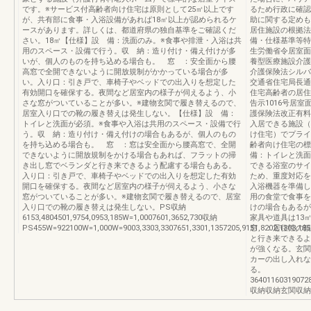
です。※サービス付高齢者向け住宅は原則として25㎡以上です
るため行政に確認
が、共有部に食事・入浴設備があれば18㎡以上が認められるケ
助に関する定めも
ースがあります。詳しくは、都道府県の独自基準をご確認くだ
居住施設の根拠法
さい。18㎡【仕様】設 備：洗面のみ。※食事や排泄・入浴は共
備・仕様基準等特
用のスペース・設備で行う。収 納：造り付け・備え付けが多
生労働省令居室面
いが、個人のものを持ち込める場合も。 窓 ：安全面から腰
養型医療施設介護
高窓で全開できないように開放規制がかかっている場合が多
介護保険法シルバ
い。入り口：引き戸で、車椅子やベッドでの出入りを想定した
交通省住宅局長通
有効開口を確保する。夜間など居室内の様子が伺えるよう、小
住宅高齢者の居住
さな窓がついていることが多い。※建物玄関で履き替えるので、
告示1016号居
居室入り口での靴の履き替えは発生しない。【仕様】設 備：
護保険法改正有料
トイレと洗面が必須。※食事や入浴は共用のスペース・設備で行
入居できる施設（
う。収 納：造り付け・備え付けの場合もあるが、個人のもの
け住宅）でプライ
を持ち込める場合も。 窓 ：窓は安全面から腰高窓で、全開
齢者向け住宅の
できないように開放規制をかける場合もあれば、フラットの掃
備：トイレと洗面
き出し窓でベランダと行き来できるよう配慮する場合もある。
できる浴室のサイ
入り口：引き戸で、車椅子やベッドでの出入りを想定した有効
ため、重度対応を
開口を確保する。夜間など居室内の様子が伺えるよう、小さな
入浴機器を準備し
窓がついていることが多い。※建物玄関で履き替えるので、居室
用の食堂で食事を
入り口での靴の履き替えは発生しない。PS収納
けの場合もあるが
6153,4804501,9754,0953,185W=1,0007601,3652,730収納
家具や道具は13
PS455W=922100W=1,000W=9003,3303,3307651,3301,1357205,9151,8202,1303,185
窓 ：居住性の観
と行き来できるよ
が強くなる。玄関
カーの出し入れな
る。
36401160319072
収納収納玄関収納