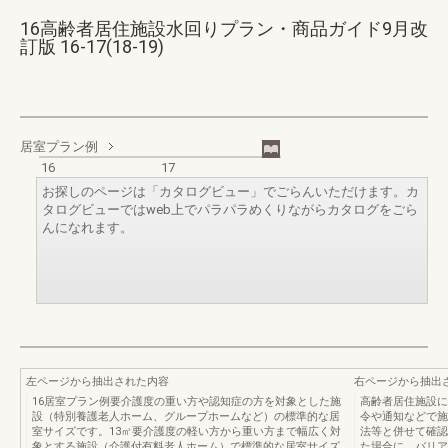
16高齢者居住施設水回りプラン・商品ガイド9月改
訂版 16-17(18-19)
居室プラン例
16
17
お探しのページは「カタログビュー」でごらんいただけます。カ
タログビューではweb上でパラパラめくりながらカタログをごら
んになれます。
左ページから抽出された内容
右ページから抽出
16居室プラン例要介護度の重い方や認知症の方を対象とした施
高齢者居住施設に
設（特別養護老人ホーム、グループホームなど）の標準的な居
令や通知などで施
室サイズです。13㎡要介護度の軽い方から重い方まで幅広く対
法等と併せて確認
象とする施設（介護付有料老人ホーム）で標準的な居室サイズ
た場合に、バリア