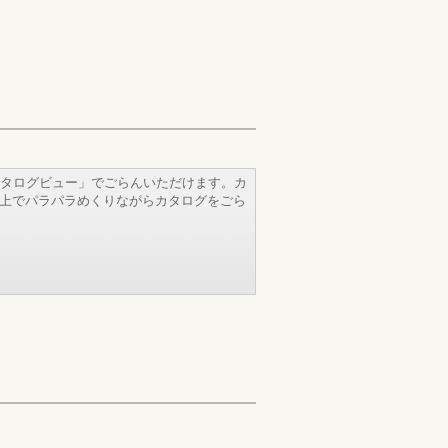
タログビュー」でごらんいただけます。カ
b上でパラパラめくりながらカタログをごら