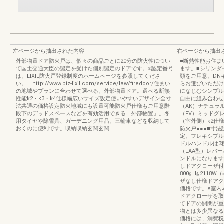
左ページから抽出された内容
右ページから抽出
外部物置ドア防火戸は、個々の商品ごとに20分の防火性につい
■断熱性能お住ま
て国土交通大臣の認定を受けた個別認定のドアです。※認定番号
ます。■シリンダ
は、LIXIL防火戸登録制度のホームページを参照してくださ
類をご用意。DN
い。 http://www.biz-lixil.com/service/law/ﬁredoor/住まい
らお選びいただけ
の地域やプランに合わせて選べる、外部物置ドア。選べる断熱
になじむシンプル
性能k2・k3・k4仕様幅広いサイズ設定使いやすいデザイン全寸
自由に組み合わせ
法共通の価格設定防火地域にも設置可能防火戸仕様もご用意階
（AK）ナチュラ
段下のデッドスペースなどを有効活用できる「外部物置」。冬
（FV）ミッドグ
用タイヤや除雪具、ガーデニング用品、三輪車などを収納して
（室外側）k2仕様
おくのに便利です。収納収納玄関玄関
防火戸●●●■寸
定。フレキシブル
ドルハンドルは3
（LAA型）レバ
ンドルになります
しドアクローザ付W（
800≦H≦2118W
ザなし仕様ドアク
価格です。※室内
ドアクローザを取
てドアの開閉が重
物とは多少異なる
価格には、消費税