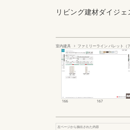
リビング建材ダイジェストカタ
室内建具
ファミリーライン パレット（
166
167
左ページから抽出された内容