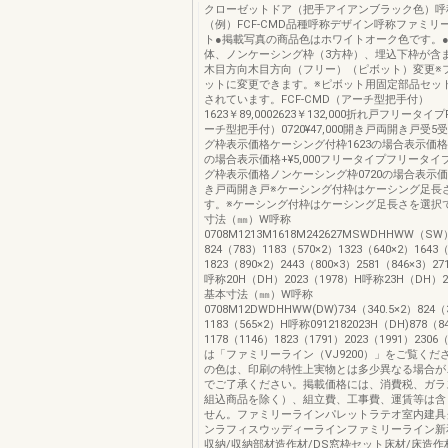
クローゼットドア（把手アイアンブラック色）呼
（例）FCF-CMD品種呼称デザイン呼称ファミリ
ト●掲載写真の商品色はホワイトオーク色です。
体、ノンケーシング枠（3方枠）、埋込下枠が含
木目方向木目方向（フリー）（ピボット）変更※
ットに変更できます。※ピボット用固定部品セッ
されています。FCF-CMD（アーチ型把手付）
1623￥89,0002623￥132,000折れ戸フリータイ
ーチ型把手付）0720¥47,000開き戸両開き戸受5
グ枠表示価格ケーシング付枠1623の場合表示価格+¥4
の場合表示価格+¥5,000フリータイプフリータ
グ枠表示価格ノンケーシング枠0720の場合表示価格+
き戸両開き戸※ケーシング付枠はケーシング足長
す。※ケーシング付枠はケーシング足長さを選択
寸法（㎜）W呼称
0708M1213M1618M242627MSWDHHWW（SW
824（783）1183（570×2）1323（640×2）1643
1823（890×2）2443（800×3）2581（846×3）27
呼称20H（DH）2023（1978）H呼称23H（DH）2
基本寸法（㎜）W呼称
0708M12DWDHHWW(DW)734（340.5×2）824（3
1183（565×2）H呼称0912182023H（DH)878（8
1178（1146）1823（1791）2023（1991）230
は「ファミリーライン（VJ9200）」をご覧くださ
の色は、印刷の特性上実物とは多少異なる場合が
でご了承ください。掲載価格には、消費税、ガラ
組込商品を除く）、組立費、工事費、運賃等は含
せん。ファミリーラインパレットラテオ室内建具
ンラフィスウッディーラインファミリーライン新
収納/収納部材造作材/DS窓枠セット床材/床造作