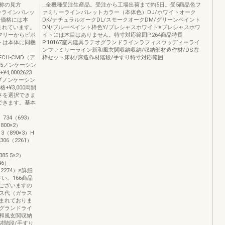
称の見方
…全機種受注生産品。受注から工場出荷まで約5日。受5商品色フ
ーラインパレッ
ァミリーラインパレットカラー（本体色）DJ/ホワイトオーク
●価格には本
DK/ナチュラルオークDL/スモークオークDM/グリーンペイント
まれています。
DN/ブルーペイント枠色Y/プレシャスホワイト※プレシャスホワ
フリーからピボ
イトには木目はありません。特寸対応範囲P.264商品特長
トは本体に同梱
P.10167室内建具ラテオグランドラインラフィスウッディーライ
ンファミリーライン新和風玄関収納収納/収納部材造作材/DS窓
プFCH-CMD（ア
枠セット床材/床造作材階段/手すり特寸対応範囲
受5ノンケーシン
,0002623
イプノンケーシン
¥3,000両開
さを選択できま
できます。基本
）734（693）
（800×2）
13（890×3）H
306（2261）
85.5×2）
46）
6（2274）※詳細
い。166商品
ございますの
ス代（ガラス
まれておりま
グランドライ
和風玄関収納
材階段/手すり