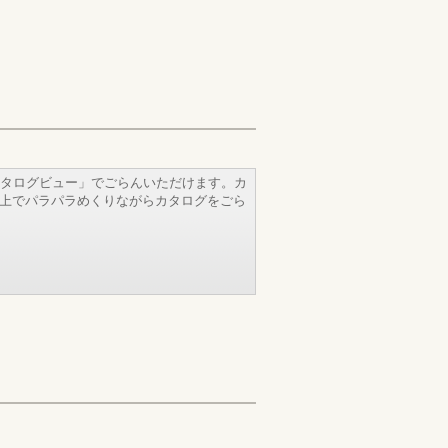
タログビュー」でごらんいただけます。カ
b上でパラパラめくりながらカタログをごら