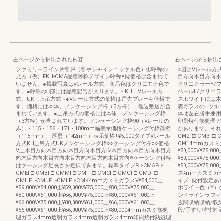
左ページから抽出された内容
右ページから抽出
ファミリーライン片引戸（引手シャインニッケル色）①呼称の
※図はVレール方
見方（例）FKH-CMA品種呼称デザイン呼称※錠価格は含まれて
目方向木目方向木
いません。●掲載写真はVレール方式、商品色はクリエモカ色で
クリエカラーY/
す。●呼称の□部には品種記号が入ります。∼KH：Vレール方
ペールL/クリエ
式、UK：上吊方式∼●Vレール方式の価格は戸先ブレーキ仕様で
スホワイトには木
す。価格には本体、ノンケーシング枠（3方枠）、埋込敷居が含
表ガラスの…ツル
まれています。●上吊方式の価格には本体、ノンケーシング枠
体は左右勝手兼用
（3方枠）が含まれています。ノンケーシング枠90（Vレールの
印刷焼付熱処理ガ
み）・115・156・171・180mm幅表示価格ケーシング付枠薄壁
があります。それ
（115mm）・厚壁（142mm）表示価格+¥5,000タイプVレール
CM2F□-CM3F□-C
方式KH上吊方式UKノンケーシング枠○○ケーシング付枠○○価格
CM14mmカスミ
V上木目方向木目方向木目方向木目方向木目方向木目方向木目方
¥80,000V¥75,00
向木目方向木目方向木目方向木目方向木目方向※ケーシング付枠
¥80,000V¥75,00
はケーシング足長さを選択できます。標準タイプF□-CMAF□-
¥80,000V¥75
CMEF□-CMBF□-CMMF□-CMFF□-CMCF□-CMGF□-CMDF□-
ス4mmカスミガ
CMHF□-CMJF□-CMLF□-CMK4mmカスミガラスV¥54,000上
イプ…錠付設定あり
¥59,000V¥54,000上¥59,000V¥75,000上¥80,000V¥75,000上
ホワイト色（Y）
¥80,000V¥61,000上¥66,000V¥75,000上¥80,000V¥61,000上
ンドラインラフィ
¥66,000V¥75,000上¥80,000V¥61,000上¥66,000V¥61,000上
玄関収納収納/収
¥66,000V¥61,000上¥66,000V¥75,000上¥80,0004mmカスミ熱処
段/手すり特寸対
理ガラス4mm透明ガラス4mm透明ガラス4mm印刷焼付熱処理