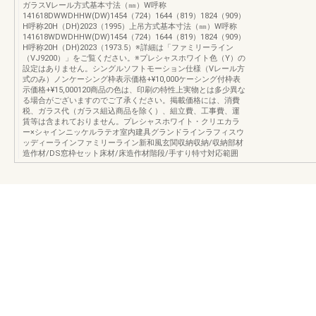
ガラスVレール方式基本寸法（㎜）W呼称
141618DWWDHHW(DW)1454（724）1644（819）1824（909）
H呼称20H（DH)2023（1995）上吊方式基本寸法（㎜）W呼称
141618WDWDHHW(DW)1454（724）1644（819）1824（909）
H呼称20H（DH)2023（1973.5）※詳細は「ファミリーライン
（VJ9200）」をご覧ください。※プレシャスホワイト色（Y）の
設定はありません。シングルソフトモーション仕様（Vレール方
式のみ）ノンケーシング枠表示価格+¥10,000ケーシング付枠表
示価格+¥15,000120商品の色は、印刷の特性上実物とは多少異な
る場合がございますのでご了承ください。掲載価格には、消費
税、ガラス代（ガラス組込商品を除く）、組立費、工事費、運
賃等は含まれておりません。プレシャスホワイト・クリエカラ
ー×シャインニッケルラテオ室内建具グランドラインラフィスウ
ッディーラインファミリーライン新和風玄関収納収納/収納部材
造作材/DS窓枠セット床材/床造作材階段/手すり特寸対応範囲