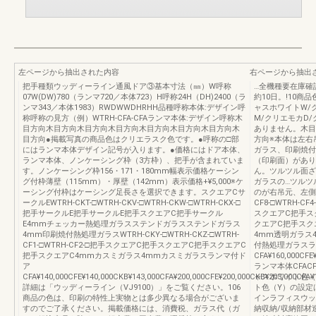
左ページから抽出された内容
右ページから抽出
把手種類ウッディーライン通風ドア③基本寸法（㎜）W呼称
…全機種要在庫確
07W(DW)780（ランマ720／本体723）H呼称24H（DH)2400（ラ
約10日。!10
ンマ343／本体1983）RWDWWDHRHH品種呼称本体:デザイン呼
ャスホワイトW/
称呼称の見方（例）WTRH-CFA-CFAランマ本体:デザイン呼称木
M/クリエモカD
目方向木目方向木目方向木目方向木目方向木目方向木目方向木
ありません。木目
目方向●掲載写真の商品色はクリエラスク色です。●呼称の□部
方向※本体は左右
にはランマ本体デザイン記号が入ります。●価格にはドア本体、
ガラス、印刷焼付
ランマ本体、ノンケーシング枠（3方枠）、把手が含まれていま
（印刷面）があり
す。ノンケーシング枠156・171・180mm幅表示価格ケーシン
ん。ツルツル面ざ
グ付枠薄壁（115mm）・厚壁（142mm）表示価格+¥5,000※ケ
ガラスの…ツルツ
ーシング付枠はケーシング足長さを選択できます。スクエアCサ
のが右吊元、左側に
ークルEWTRH-CKT-□WTRH-CKV-□WTRH-CKW-□WTRH-CKX-□
CF8-□WTRH-CF4
把手サークルE把手サークルE把手スクエアC把手サークル
スクエアC把手ス
E4mmチェッカー熱処理ガラスステンドガラスステンドガラス
クエアC把手スク
4mm印刷焼付熱処理ガラスWTRH-CKY-□WTRH-CKZ-□WTRH-
4mm透明ガラス
CF1-□WTRH-CF2-□把手スクエアC把手スクエアC把手スクエアC
付熱処理ガラスラ
把手スクエアC4mmカスミガラス4mmカスミガラスランマ付ド
CFA¥160,000CFE¥
ア
ランマ本体CFACF
CFA¥140,000CFE¥140,000CKB¥143,000CFA¥200,000CFE¥200,000CKB¥203,000CFA¥
ャスホワイト色（
詳細は「ウッディーライン（VJ9100）」をご覧ください。106
ト色（Y）の設定
商品の色は、印刷の特性上実物とは多少異なる場合がございま
インラフィスウッ
すのでご了承ください。掲載価格には、消費税、ガラス代（ガ
納収納/収納部材