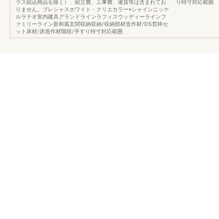
ラス組込商品を除く）、組立費、工事費、運賃等は含まれてお
り特寸対応範囲
りません。プレシャスホワイト・クリエカラー×シャインニッケ
ルラテオ室内建具グランドラインラフィスウッディーラインフ
ァミリーライン新和風玄関収納収納/収納部材造作材/DS窓枠セ
ット床材/床造作材階段/手すり特寸対応範囲