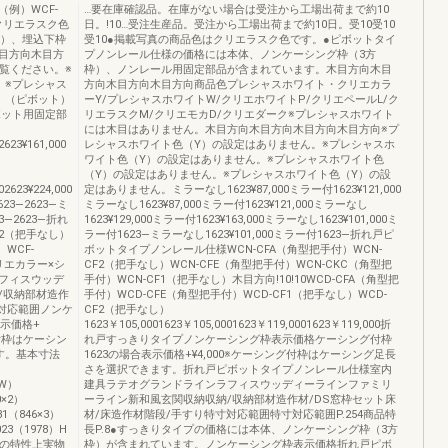
例）WCF-
…要在庫確認品。在庫がない場合は受注から工場出荷まで約10
クリエラスク色
日。!10…受注生産品。受注から工場出荷まで約10日。受10受10
枠）、埋込下枠
受10●掲載写真の商品色はクリエラスク色です。●ピボットタイ
目方向木目方
プノンレール仕様の価格には本体、ノンケーシング枠（3方
ご覧ください。※
枠）、ノンレール用固定部品が含まれています。木目方向木目
。※プレシャス
方向木目方向木目方向商品色プレシャスホワイト・クリエカラ
）（ピボット）
ーY/プレシャスホワイトW/クリエホワイトP/クリエペールL/ク
ボット用固定部
リエラスクM/クリエモカD/クリエダーク※プレシャスホワイト
には木目はありません。木目方向木目方向木目方向木目方向※プ
623¥161,000
レシャスホワイト色（Y）の設定はありません。※プレシャスホ
ワイト色（Y）の設定はありません。※プレシャスホワイト色
（Y）の設定はありません。※プレシャスホワイト色（Y）の設
2623¥224,000
定はありません。ミラーなし1623¥87,000ミラー付1623¥121,000
623―2623―ミ
ミラーなし1623¥87,000ミラー付1623¥121,000ミラーなし
23―2623―折れ
1623¥129,000ミラー付1623¥163,000ミラーなし1623¥101,000ミ
F2（把手なし）
ラー付1623―ミラーなし1623¥101,000ミラー付1623―折れ戸ピ
WCF-
ボットタイプノンレール仕様WCN-CFA（角型把手付）WCN-
リエカラー×シ
CF2（把手なし）WCN-CFE（角型把手付）WCN-CKC（角型把
フィスウッデ
手付）WCN-CF1（把手なし）木目方向!10!10WCD-CFA（角型把
/収納部材造作
手付）WCD-CFE（角型把手付）WCD-CF1（把手なし）WCD-
寸対応範囲ノンケ
CF2（把手なし）
示価格+
1623￥105,0001623￥105,0001623￥119,0001623￥119,000折
グ付枠はケーシン
れ戸すっきりタイプノンケーシング枠表示価格ケーシング付枠
す。基本寸法
1623の場合表示価格+¥4,000※ケーシング付枠はケーシング足長
さを選択できます。折れ戸ピボットタイプノンレール仕様室内
SW）
建具ラテオグランドラインラフィスウッディーラインファミリ
0×2）
ーライン新和風玄関収納収納/収納部材造作材/DS窓枠セット床
81（846×3）
材/床造作材階段/手すり特寸対応範囲特寸対応範囲P.254商品特
023（1978）H
長P.8●すっきりタイプの価格には本体、ノンケーシング枠（3方
印刷の特性上実物
枠）が含まれています。ノンケーシング枠表示価格折れ戸ピボ