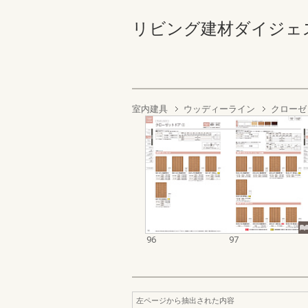
リビング建材ダイジェストカ
室内建具
ウッディーライン
クローゼ
96
97
左ページから抽出された内容