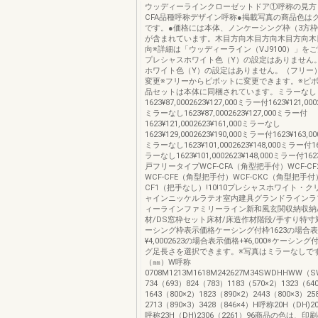
ウッディーラインクローゼットドア①呼称の見方（
CFA品種呼称デザイン呼称●掲載写真の商品色は
です。●価格には本体、ノンケーシング枠（3方
が含まれています。木目方向木目方向木目方向木
向※詳細は「ウッディーライン（VJ9100）」を
プレシャスホワイト色（Y）の設定はありません
ホワイト色（Y）の設定はありません。（フリー
変更※フリーからピボットに変更できます。※ピ
品セットは本体に同梱されています。ミラーなし
1623¥87,0002623¥127,000ミラー付1623¥121,0002
ミラーなし1623¥87,0002623¥127,000ミラー付
1623¥121,0002623¥161,000ミラーなし
1623¥129,0002623¥190,000ミラー付1623¥163,000
ミラーなし1623¥101,0002623¥148,000ミラー付1
ラーなし1623¥101,0002623¥148,000ミラー付16
戸フリータイプWCF-CFA（角型把手付）WCF-C
WCF-CFE（角型把手付）WCF-CKC（角型把手付）
CF1（把手なし）!10!10プレシャスホワイト・ク
ャインニッケルラテオ室内建具グランドラインラ
ィーラインファミリーライン新和風玄関収納収納
材/DS窓枠セット床材/床造作材階段/手すり特
ーシング枠表示価格ケーシング付枠1623の場合表
¥4,0002623の場合表示価格+¥6,000※ケーシン
グ足長さを選択できます。※写真はミラーなしで
（㎜）W呼称
0708M1213M1618M242627M34SWDHHWW（
734（693）824（783）1183（570×2）1323（64
1643（800×2）1823（890×2）2443（800×3）25
2713（890×3）3428（846×4）H呼称20H（DH)2
呼称23H（DH)2306（2261）96商品の色は、