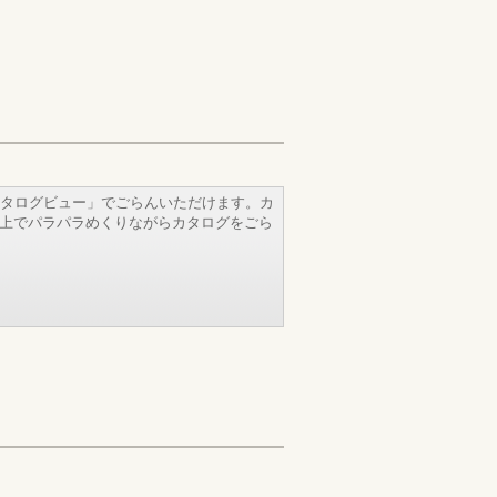
タログビュー」でごらんいただけます。カ
b上でパラパラめくりながらカタログをごら