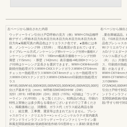
左ページから抽出された内容
右ページから抽出
ウッディーライン引分け戸②呼称の見方（例）WWH-CFA品種呼
…要在庫確認品。
称デザイン呼称木目方向木目方向木目方向木目方向木目方向木
日。!10木目方
目方向●掲載写真の商品色はクリエラスク色です。●価格には本
品色プレシャスホ
体、ノンケーシング枠（3方枠）、埋込敷居が含まれています。
W/クリエホワイ
タイプVレール方式ノンケーシング枠○ケーシング付枠○価格Vノ
カD/クリエダー
ンケーシング枠156・171・180mm幅表示価格ケーシング付枠
ツルツル面ざらざ
薄壁（115mm）・厚壁（142mm）表示価格+¥8,000※ケーシン
（R）（L）片側
グ付枠はケーシング足長さを選択できます。WWH-CKW4mm印
ス、印刷焼付熱処
刷焼付熱処理ガラスWWH-CKXステンドガラスWWH-CFS4mm
面）があります。
チェッカー熱処理ガラスWWH-CKT4mmチェッカー熱処理ガラ
WWH-CKY4m
スWWH-CKVステンドガラスWWH-CKN4mm印刷焼付熱処理ガ
WWH-CF1WWH
ラス
ス!10WWH-
V¥185,000V¥165,000V¥205,000V¥325,000V¥245,000V¥325,000引
CF2V¥245,000V¥1
分け戸基本寸法（mm）W呼称32WDWDHHW（DW）
引分け戸特寸対応範
3251（819）H呼称20H（DH）2023（1976）※詳細は「ウッディ
ンドラインラフィ
ーライン（VJ9100）」をご覧ください。82商品の色は、印刷の
玄関収納収納/収
特性上実物とは多少異なる場合がございますのでご了承くださ
段/手すり特寸対
い。掲載価格には、消費税、ガラス代（ガラス組込商品を除
く）、組立費、工事費、運賃等は含まれておりません。プレシ
ャスホワイト・クリエカラー×シャインニッケルラテオ室内建具
グランドラインラフィスウッディーラインファミリーライン新
和風玄関収納収納/収納部材造作材/DS窓枠セット床材/床造作材