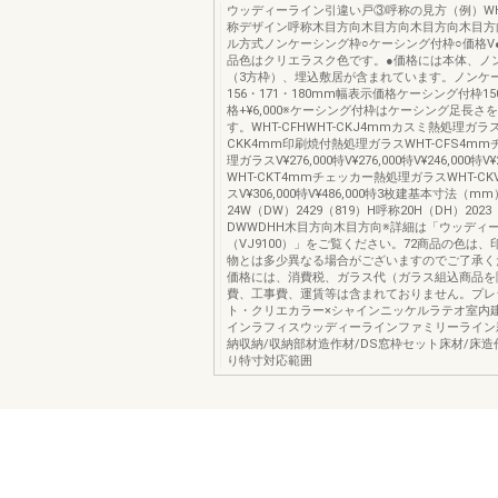
ウッディーライン引違い戸③呼称の見方（例）WHT
称デザイン呼称木目方向木目方向木目方向木目方
ル方式ノンケーシング枠○ケーシング付枠○価格V
品色はクリエラスク色です。●価格には本体、ノ
（3方枠）、埋込敷居が含まれています。ノンケ
156・171・180mm幅表示価格ケーシング付枠1
格+¥6,000※ケーシング付枠はケーシング足長さ
す。WHT-CFHWHT-CKJ4mmカスミ熱処理ガラス
CKK4mm印刷焼付熱処理ガラスWHT-CFS4m
理ガラスV¥276,000特V¥276,000特V¥246,000特V¥
WHT-CKT4mmチェッカー熱処理ガラスWHT-C
スV¥306,000特V¥486,000特3枚建基本寸法（m
24W（DW）2429（819）H呼称20H（DH）2023
DWWDHH木目方向木目方向※詳細は「ウッディ
（VJ9100）」をご覧ください。72商品の色は
物とは多少異なる場合がございますのでご了承く
価格には、消費税、ガラス代（ガラス組込商品を
費、工事費、運賃等は含まれておりません。プレ
ト・クリエカラー×シャインニッケルラテオ室内
インラフィスウッディーラインファミリーライン
納収納/収納部材造作材/DS窓枠セット床材/床造
り特寸対応範囲