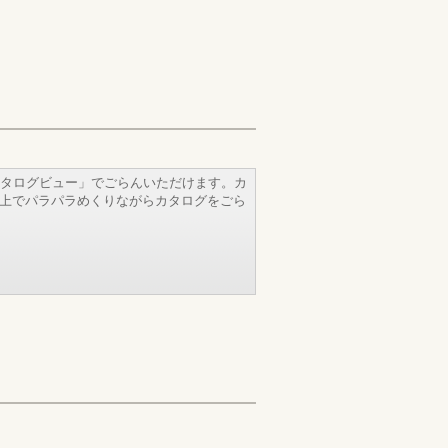
タログビュー」でごらんいただけます。カ
b上でパラパラめくりながらカタログをごら