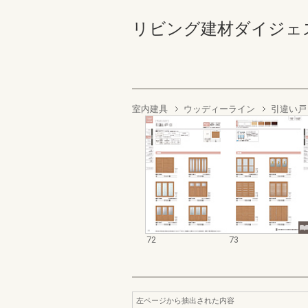
リビング建材ダイジェストカ
室内建具
ウッディーライン
引違い戸
72
73
左ページから抽出された内容