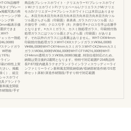
-CFA品種呼
商品色プレシャスホワイト・クリエカラーY/プレシャスホワイ
向タイプVレー
トW/クリエホワイトP/クリエペールL/クリエラスクM/クリエ
●掲載写真の商
モカD/クリエダーク※プレシャスホワイトには木目はありませ
ンケーシング枠
ん。木目方向木目方向木目方向木目方向木目方向木目方向ツル
ーシング枠
ツル面ざらざら面（印刷面）表表表…ガラスのツルツル面（L）
50mm幅表示価
片側引手（HR）クロス引手（R）片側引手※クロス引手は右勝手
を選択できま
となります。※カスミガラス、カスミ熱処理ガラス、印刷焼付熱
WHT-
処理ガラスにはツルツル面とざらざら面（印刷面）がありま
mチェッカー熱処
す。それ以外のガラスには表裏はありません。WHT-CKW4mm
246,000特
印刷焼付熱処理ガラスWHT-CKXステンドガラスV¥366,000特
KVステンドガラ
V¥486,000特WHT-CKY4mmカスミガラスWHT-CKZ4mmカスミ
m）W呼称
ガラスV¥366,000特V¥366,000特WHT-CF1V¥216,000特WHT-
（1976）
CF44mm透明ガラスV¥306,000特3枚建…特別仕様対応のため、
ーライン
納期は受注後約2週間となります。特特寸対応範囲P.254商品特
、印刷の特性上実
長P.873室内建具ラテオグランドラインラフィスウッディーライ
ださい。掲載
ンファミリーライン新和風玄関収納収納/収納部材造作材/DS窓
除く）、組立
枠セット床材/床造作材階段/手すり特寸対応範囲
シャスホワイ
建具グランドラ
新和風玄関収
作材階段/手す